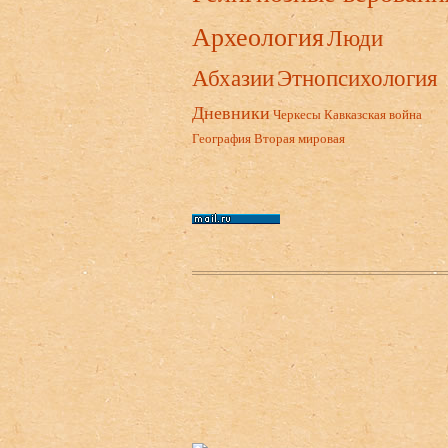
Археология
Люди
Абхазии
Этнопсихология
Дневники
Черкесы
Кавказская война
География
Вторая мировая
Нижний колонтитул