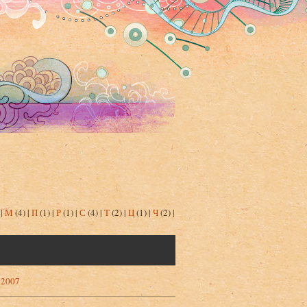
)
|
М
(4)
|
П
(1)
|
Р
(1)
|
С
(4)
|
Т
(2)
|
Ц
(1)
|
Ч
(2)
|
. 2007