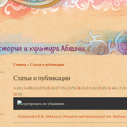
»
Главная
Статьи и публикации
Вы здесь
Статьи и публикации
A
(2)
|
А
(10)
|
Б
(17)
|
В
(1)
|
Г
(3)
|
Д
(7)
|
Ж
(1)
|
З
(1)
|
И
(2)
|
К
(4)
|
Л
(1
Ш
(3)
Adzhindzhal E.K. Abkhazia’s liberation and international law. Sukhum