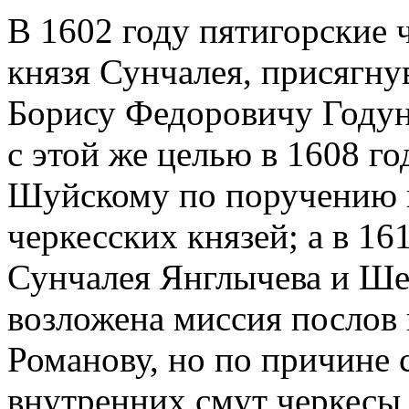
В 1602 году пятигорские 
князя Сунчалея, присягну
Борису Федоровичу Годун
с этой же целью в 1608 г
Шуйскому по поручению к
черкесских князей; а в 16
Сунчалея Янглычева и Ше
возложена миссия послов
Романову, но по причине 
внутренних смут черкесы 