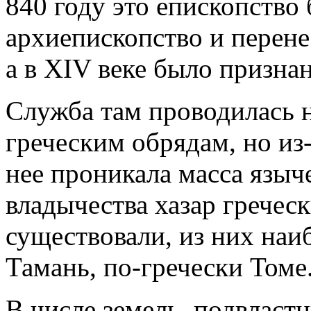
840 году это епископство
архиепископство и перенес
а в XIV веке было призна
Служба там проводилась н
греческим обрядам, но из
нее проникала масса языч
владычества хазар гречес
существовали, из них наи
Тамань, по-гречески Томе
В числе земель, подвласт