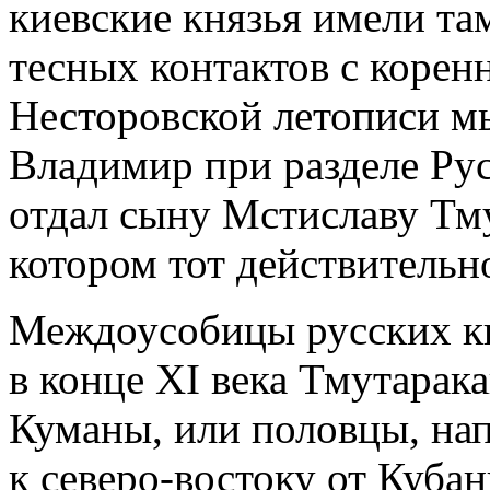
киевские князья имели та
тесных контактов с корен
Несторовской летописи мы
Владимир при разделе Ру
отдал сыну Мстиславу Тму
котором тот действительно
Междоусобицы русских кн
в конце XI века Тмутарака
Куманы, или половцы, на
к северо-востоку от Кубан