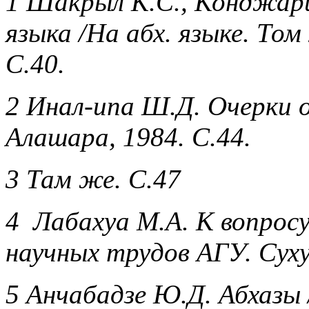
1 Шакрыл К.С., Конджари
языка /На абх. языке. Том
С.40.
2 Инал-ипа Ш.Д. Очерки о
Алашара, 1984. С.44.
3 Там же. С.47
4 Лабахуа М.А. К вопросу
научных трудов АГУ. Сухум
5 Анчабадзе Ю.Д. Абхазы 