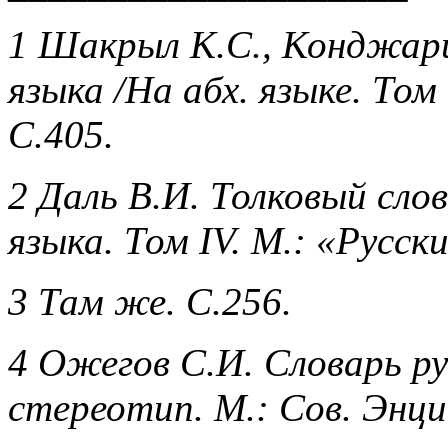
1 Шакрыл К.С., Конджари
языка /На абх. языке. Том
С.405.
2 Даль В.И. Толковый сло
языка. Том IV. М.: «Русск
3 Там же. С.256.
4 Ожегов С.И. Словарь рус
стереотип. М.: Сов. Энци