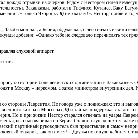
итал вождю отрывки из очерков. Рядом с Нестором сидел вездесу
льность в Закавказьи, работал в Тифлисе, Кутаисе, Баку, Батум
замечания: «Только Чхороцку
8)
не хватает!». Нестор, поняв и то,
Лакоба мол-чал, а Берия, обдумывал, с чего начать извинительн
секунды добавил: «Однако тебе не следовало перечислять тех гр
правляя слуховой аппарат.
ентий.
просу об истории большевистских организаций в Закавказье». Он
одят в Москву – наркомом, а затем министром внутренних дел. И о
 со стороны Лаврентия. Не говоря уже о подножках: это и выго
 военного катера в Мюссерах,
9)
и тайная поддержка заклятого в
ерия. Но и при жизни Нестор старался отвечать на удары Лаврен
нь долго наговаривал на Берия. Сталин слушал нехотя, даже нед
азский партийный руководитель был представлен в самом непригл
роклятый очкарик, как он смеет!». Друзья покинули кабинет Ста