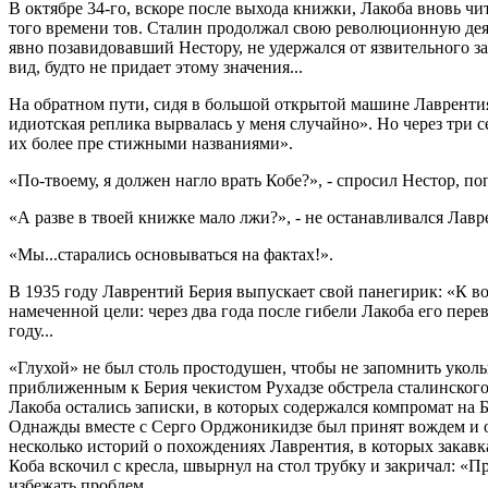
В октябре 34-го, вскоре после выхода книжки, Лакоба вновь ч
того времени тов. Сталин продолжал свою революционную деяте
явно позавидовавший Нестору, не удержался от язвительного 
вид, будто не придает этому значения...
На обратном пути, сидя в большой открытой машине Лаврентия, 
идиотская реплика вырвалась у меня случайно». Но через три 
их более пре стижными названиями».
«По-твоему, я должен нагло врать Кобе?», - спросил Нестор, по
«А разве в твоей книжке мало лжи?», - не останавливался Лавр
«Мы...старались основываться на фактах!».
В 1935 году Лаврентий Берия выпускает свой панегирик: «К во
намеченной цели: через два года после гибели Лакоба его перев
году...
«Глухой» не был столь простодушен, чтобы не запомнить уколы
приближенным к Берия чекистом Рухадзе обстрела сталинского
Лакоба остались записки, в которых содержался компромат на Б
Однажды вместе с Серго Орджоникидзе был принят вождем и оче
несколько историй о похождениях Лаврентия, в которых закавк
Коба вскочил с кресла, швырнул на стол трубку и закричал: «П
избежать проблем.