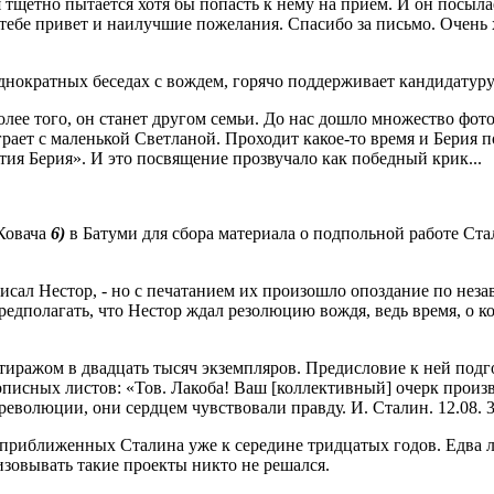
я тщетно пытается хотя бы попасть к нему на прием. И он посы
 привет и наилучшие пожелания. Спасибо за письмо. Очень хоте
днократных беседах с вождем, горячо поддерживает кандидатуру 
Более того, он станет другом семьи. До нас дошло множество фот
грает с маленькой Светланой. Проходит какое-то время и Берия 
ия Берия». И это посвящение прозвучало как победный крик...
 Ковача
6)
в Батуми для сбора материала о подпольной работе Ста
 писал Нестор, - но с печатанием их произошло опоздание по не
редполагать, что Нестор ждал резолюцию вождя, ведь время, о к
тиражом в двадцать тысяч экземпляров. Предисловие к ней подг
писных листов: «Тов. Лакоба! Ваш [коллективный] очерк произв
еволюции, они сердцем чувствовали правду. И. Сталин. 12.08. 34
приближенных Сталина уже к середине тридцатых годов. Едва ли
изовывать такие проекты никто не решался.