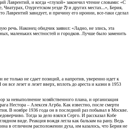
щий Лаврентий, и когда «глухой» закончил чтение словами: «С
е, Чиатурах, Озургетском уезде
7)
и других местах...», Берия,
 что Лаврентий завидует, и причину его иронии, все-таки сделал
ую речь. Наконец обидчик заявил: «Ладно, не злись, эта
язных, маленьких местностей и городков. Лучше было заменить
 не только не сдает позиций, а напротив, уверенно идет к
н все лезет и лезет вверх, вплоть до ареста и казни в 1953
вор за невыполнение хозяйственного плана, и организация
рага Нестора – Алексея Агрба. Как известно, после смерти
тия. В ноябре 1936 года он в последний раз побывал в Москве.
оверчиво. Тогда за дело взялся Серго. И рассказал Кобе
ядном виде. Реакция вождя легла как бальзам на рану. Ведь
лина в отличном расположении духа, им казалось, что Берия не