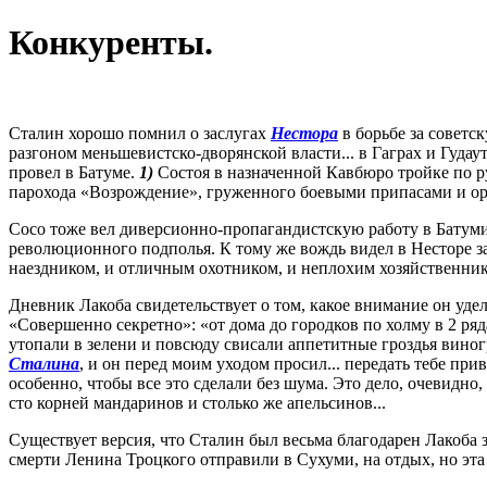
Конкуренты.
Сталин хорошо помнил о заслугах
Нестора
в борьбе за советс
разгоном меньшевистско-дворянской власти... в Гаграх и Гудау
провел в Батуме.
1)
Состоя в назначенной Кавбюро тройке по ру
парохода «Возрождение», груженного боевыми припасами и ор
Сосо тоже вел диверсионно-пропагандистскую работу в Батуми, 
революционного подполья. К тому же вождь видел в Несторе з
наездником, и отличным охотником, и неплохим хозяйственни
Дневник Лакоба свидетельствует о том, какое внимание он уде
«Совершенно секретно»: «от дома до городков по холму в 2 ряд
утопали в зелени и повсюду свисали аппетитные гроздья виног
Сталина
, и он перед моим уходом просил... передать тебе при
особенно, чтобы все это сделали без шума. Это дело, очевидно,
сто корней мандаринов и столько же апельсинов...
Существует версия, что Сталин был весьма благодарен Лакоба з
смерти Ленина Троцкого отправили в Сухуми, на отдых, но эта 