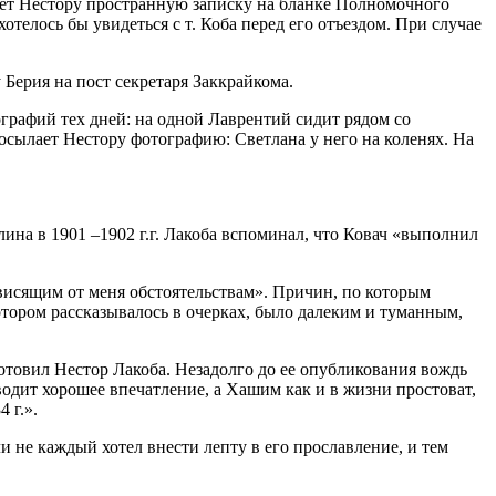
лает Нестору пространную записку на бланке Полномочного
лось бы увидеться с т. Коба перед его отъездом. При случае
Берия на пост секретаря Заккрайкома.
ографий тех дней: на одной Лаврентий сидит рядом со
посылает Нестору фотографию: Светлана у него на коленях. На
лина в 1901 –1902 г.г. Лакоба вспоминал, что Ковач «выполнил
зависящим от меня обстоятельствам». Причин, по которым
отором рассказывалось в очерках, было далеким и туманным,
отовил Нестор Лакоба. Незадолго до ее опубликования вождь
одит хорошее впечатление, а Хашим как и в жизни простоват,
 г.».
 не каждый хотел внести лепту в его прославление, и тем