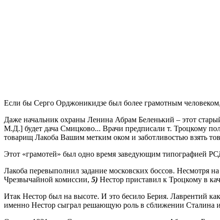
Если бы Серго Орджоникидзе был более грамотным человеком, он
Даже начальник охраны Ленина Абрам Беленький – этот старый ч
М.Д.] будет дача Смицково... Врачи предписали т. Троцкому по
товарищ Лакоба Вашим метким оком и заботливостью взять тов.
Этот «грамотей» был одно время заведующим типографией РС
Лакоба перевыполнил задание московских боссов. Несмотря на
Чрезвычайной комиссии,
5)
Нестор приставил к Троцкому в кач
Итак Нестор был на высоте. И это бесило Берия. Лаврентий как
именно Нестор сыграл решающую роль в сближении Сталина и