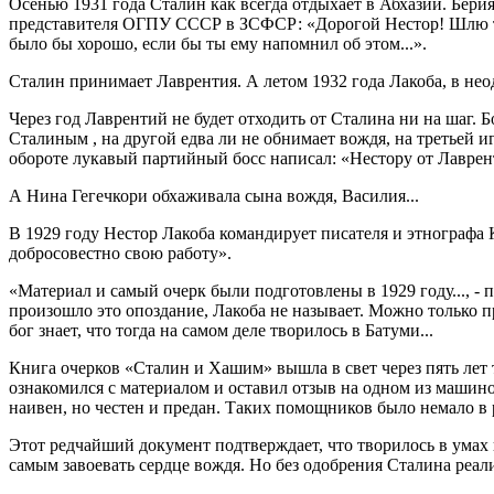
Осенью 1931 года Сталин как всегда отдыхает в Абхазии. Бери
представителя ОГПУ СССР в ЗСФСР: «Дорогой Нестор! Шлю тебе
было бы хорошо, если бы ты ему напомнил об этом...».
Сталин принимает Лаврентия. А летом 1932 года Лакоба, в нео
Через год Лаврентий не будет отходить от Сталина ни на шаг. 
Сталиным , на другой едва ли не обнимает вождя, на третьей и
обороте лукавый партийный босс написал: «Нестору от Лаврент
А Нина Гегечкори обхаживала сына вождя, Василия...
В 1929 году Нестор Лакоба командирует писателя и этнографа
добросовестно свою работу».
«Материал и самый очерк были подготовлены в 1929 году..., -
произошло это опоздание, Лакоба не называет. Можно только п
бог знает, что тогда на самом деле творилось в Батуми...
Книга очерков «Сталин и Хашим» вышла в свет через пять лет 
ознакомился с материалом и оставил отзыв на одном из машино
наивен, но честен и предан. Таких помощников было немало в р
Этот редчайший документ подтверждает, что творилось в умах 
самым завоевать сердце вождя. Но без одобрения Сталина реал