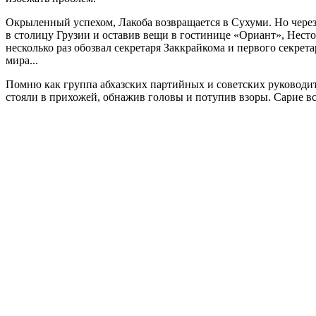
Окрыленный успехом, Лакоба возвращается в Сухуми. Но через
в столицу Грузии и оставив вещи в гостинице «Ориант», Нестор
несколько раз обозвал секретаря Заккрайкома и первого секрет
мира...
Помню как группа абхазских партийных и советских руководит
стояли в прихожей, обнажив головы и потупив взоры. Сарие все 