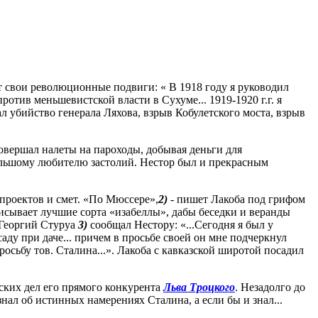
ет свои революционные подвиги: « В 1918 году я руководил
отив меньшевистской власти в Сухуме... 1919-1920 г.г. я
л убийство генерала Ляхова, взрыв Кобулетского моста, взрыв
совершал налеты на пароходы, добывая деньги для
большому любителю застолий. Нестор был и прекрасным
 проектов и смет. «По Мюссере»,
2)
- пишет Лакоба под грифом
ыписывает лучшие сорта «изабеллы», дабы беседки и веранды
 Георгий Стуруа
3)
сообщал Нестору: «...Сегодня я был у
саду при даче... причем в просьбе своей он мне подчеркнул
росьбу тов. Сталина...». Лакоба с кавказской широтой посадил
вских дел его прямого конкурента
Льва Троцкого
. Незадолго до
нал об истинных намерениях Сталина, а если бы и знал...