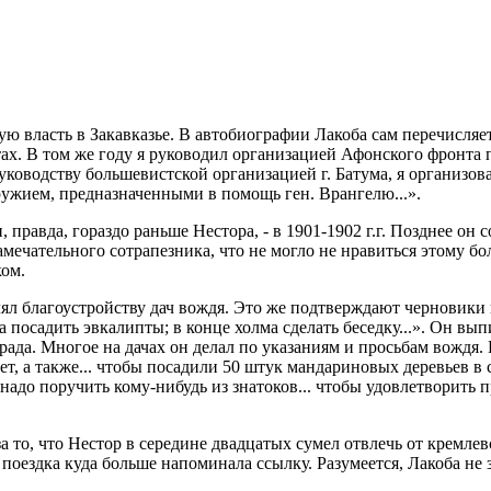
кую власть в Закавказье. В автобиографии Лакоба сам перечисля
тах. В том же году я руководил организацией Афонского фронта пр
ководству большевистской организацией г. Батума, я организова
ужием, предназначенными в помощь ген. Врангелю...».
правда, гораздо раньше Нестора, - в 1901-1902 г.г. Позднее он 
амечательного сотрапезника, что не могло не нравиться этому 
ком.
лял благоустройству дач вождя. Это же подтверждают черновики
а посадить эвкалипты; в конце холма сделать беседку...». Он в
рада. Многое на дачах он делал по указаниям и просьбам вождя.
вет, а также... чтобы посадили 50 штук мандариновых деревьев в 
 надо поручить кому-нибудь из знатоков... чтобы удовлетворить п
а то, что Нестор в середине двадцатых сумел отвлечь от кремле
поездка куда больше напоминала ссылку. Разумеется, Лакоба не з