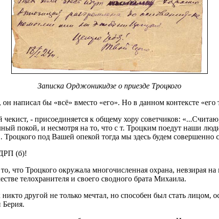
Записка Орджоникидзе о приезде Троцкого
 написал бы «всё» вместо «его». Но в данном контексте «его та
екист, - присоединяется к общему хору советчиков: «...Считаю,
лный покой, и несмотря на то, что с т. Троцким поедут наши люд
 Троцкого под Вашей опекой тогда мы здесь будем совершенно с
ДРП (б)!
 то, что Троцкого окружала многочисленная охрана, невзирая н
естве телохранителя и своего сводного брата Михаила.
 никто другой не только мечтал, но способен был стать лицом, 
 Берия.