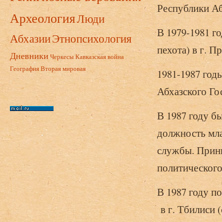
Республики Аб
Археология
Люди
В 1979-1981 г
Абхазии
Этнопсихология
пехота) в г. 
Дневники
Черкесы
Кавказская война
География
Вторая мировая
1981-1987 год
Абхазского Го
В 1987 году б
должность мла
службы. Прини
политическог
В 1987 году п
в г. Тбилиси (