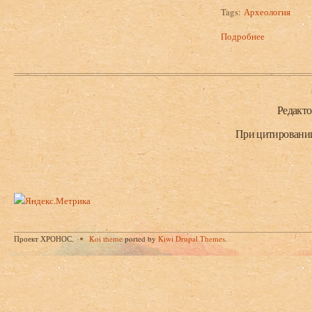
Tags:
Археология
Подробнее
о Барцыц Р.
Нижний колонтитул
Редакт
При цитировании 
Проект ХРОНОС.
Koi theme
ported by
Kiwi Drupal Themes
.