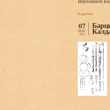
Верховном Бо
Подробнее
о Барцыц Р
Барцы
07
Калда
ИЮН
2011