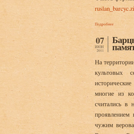
ruslan_barcyc.z
Подробнее
о Барцыц Р
практике: м
Барц
07
памят
ИЮН
2011
На территории
культовых с
исторические
многие из ко
считались в 
проявлением 
чужим верова