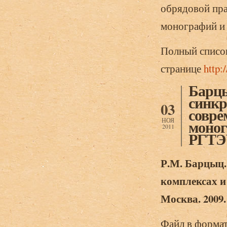
обрядовой пра
монографий и 
Полный списо
странице
http:
Барцы
синкр
03
совре
НОЯ
моног
2011
РГТЭУ
Р.М. Барцыц.
комплексах и
Москва. 2009.
Файл в формат