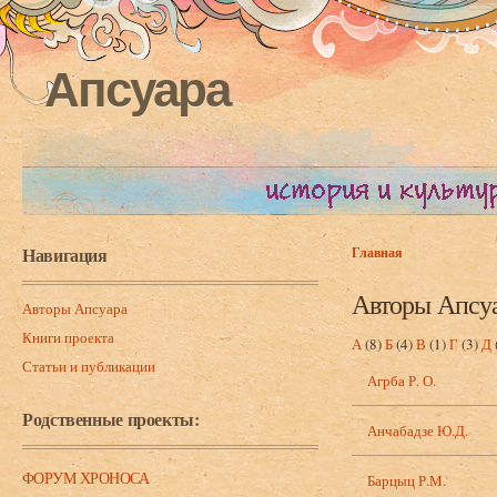
Апсуара
Навигация
Главная
Вы здесь
Авторы Апсу
Авторы Апсуара
Книги проекта
А
(8)
Б
(4)
В
(1)
Г
(3)
Д
Статьи и публикации
Агрба Р. О.
Родственные проекты:
Анчабадзе Ю.Д.
ФОРУМ ХРОНОСА
Барцыц Р.М.