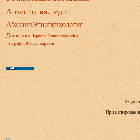
Археология
Люди
Абхазии
Этнопсихология
Дневники
Черкесы
Кавказская война
География
Вторая мировая
Нижний колонтитул
Редакт
При цитировании 