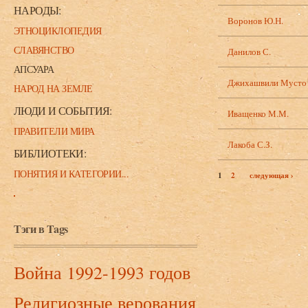
НАРОДЫ:
Воронов Ю.Н.
ЭТНОЦИКЛОПЕДИЯ
СЛАВЯНСТВО
Данилов С.
АПСУАРА
Джихашвили Мусто
НАРОД НА ЗЕМЛЕ
ЛЮДИ И СОБЫТИЯ:
Иващенко М.М.
ПРАВИТЕЛИ МИРА
Лакоба С.З.
БИБЛИОТЕКИ:
ПОНЯТИЯ И КАТЕГОРИИ...
1
2
следующая ›
Страницы
Тэги в Tags
Война 1992-1993 годов
Религиозные верования