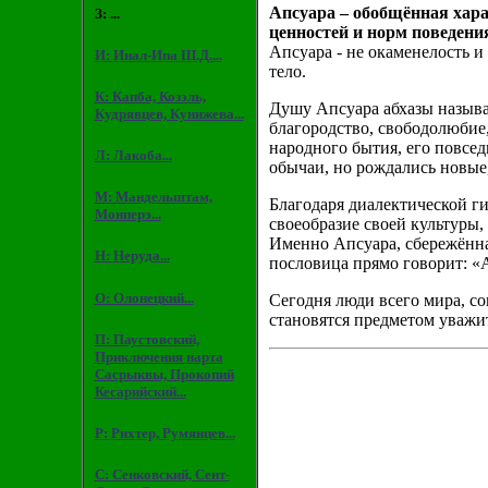
Апсуара – обобщённая хар
З: ...
ценностей и норм поведени
Апсуара - не окаменелость и
И: Инал-Ипа Ш.Д....
тело.
К: Капба, Козэль,
Душу Апсуара абхазы назы
Кудрявцев, Кунижева...
благородство, свободолюбие,
народного бытия, его повсе
Л: Лакоба...
обычаи, но рождались новые
М: Мандельштам,
Благодаря диалектической ги
Монперэ...
своеобразие своей культуры
Именно Апсуара, сбережённая
Н: Неруда...
пословица прямо говорит: «А
О: Олонецкий...
Сегодня люди всего мира, с
становятся предметом уважит
П: Паустовский,
Приключения нарта
Сасрыквы, Прокопий
Кесарийский...
Р: Рихтер, Румянцев...
С: Сенковский, Сент-