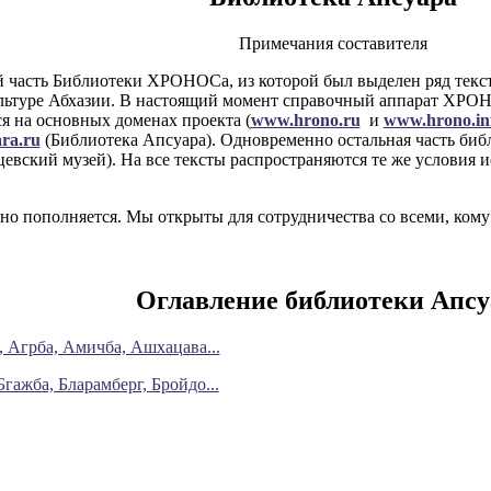
Примечания составителя
й часть Библиотеки ХРОНОСа, из которой был выделен ряд текст
льтуре Абхазии. В настоящий момент справочный аппарат ХРОН
ся на основных доменах проекта (
www.hrono.ru
и
www.hrono.in
ra.ru
(Библиотека Апсуара). Одновременно остальная часть би
евский музей). На все тексты распространяются те же условия 
но пополняется. Мы открыты для сотрудничества со всеми, кому
Оглавление библиотеки Апсу
, Агрба, Амичба, Ашхацава...
гажба, Бларамберг, Бройдо...