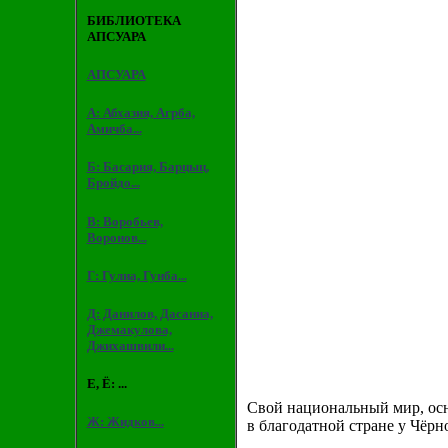
БИБЛИОТЕКА
АПСУАРА
АПСУАРА
А: Абхазия, Агрба,
Амичба...
Б: Басария, Барцыц,
Бройдо...
В: Воробьев,
Воронов...
Г: Гулиа, Гунба...
Д: Данилов, Дасаниа,
Джемакулова,
Джихашвили...
Е, Ё: ...
Свой национальный мир, осн
Ж: Жидков...
в благодатной стране у Чёрн