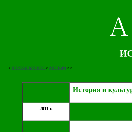
ИС
>
ПОРТАЛ ХРОНОС
>
АПСУАРА
>
>
История и культу
2011 г.