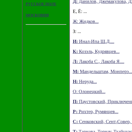
Д:
Данилов, Джемакулова, Д
РУССКОЕ ПОЛЕ
Е, Ё: ...
МОСКОВИЯ
Ж: Жидков...
З: ...
И:
Инал-Ипа Ш.Д....
К:
Козэль, Кудрявцев...
Л:
Лакоба С., Лакоба Я....
М:
Мандельштам, Монперэ..
Н:
Неруда...
О: Олонецкий...
П:
Паустовский, Приключени
Р:
Рихтер, Румянцев...
С:
Сенковский, Сент-Совер, 
Т:
Тарнава, Торнау, Тхайцухо