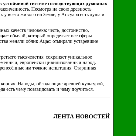
в устойчивой системе господствующих духовных
законченность. Несмотря на свою древность,
к у всего живого на Земле, у Апсуара есть душа и
ных качеств человека: честь, достоинство,
цас
: обычай, который определяет все сферы
ства меняли облик Ацас: отмирали устаревшие
третьего тысячелетия, сохраняет уникальное
ременный, европейски цивилизованный народ.
перенесённые им тяжкие испытания. Старинная
 корнях. Народы, обладающие древней культурой,
а есть чему позавидовать и чему поучиться.
ЛЕНТА НОВОСТЕЙ