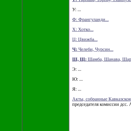
У: ...
Ф: Франгуланди...
Х: Хотко...
Ц: Цвижба...
Ч:
Челеби, Чурсин...
Ш, Щ:
Шамба, Шанава, Шари
Э: ...
Ю: ...
Я: ...
Акты, собранные Кавказскою
председателя комиссии дсс. 