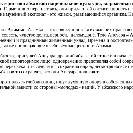
актеристика абхазской национальной культуры, выраженная 
я.
Гармонично переплетаясь, они придают ей согласованность и 
 не музейный экспонат - это живой, развивающийся организм. Ка
вают
Аламыс
. Аламыс – это совокупность всех высших нравствен
 совесть, чувство долга, верность, целомудрие. Тело Апсуара –
А
дневный и праздничный жизненный уклад. Времена и обстоятель
, также воплощающие в себе вечные ценности Аламыс.
бкости, присущей Апсуара, древний абхазский этнос и в начале 
, своё неповторимое лицо, одновременно представляя собой сов
 через века и тысячелетия, сохранила народ, несмотря на все 
бхазов то сохраняет, что они Апсуара почитают».
опротивляясь глобализации, ищут духовную опору в собственных
ельной зависти со стороны «молодых» наций. У абхазского народ