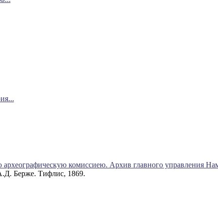
я...
 археографическую комиссиею. Архив главного управления Наме
А.Д. Берже. Тифлис, 1869.