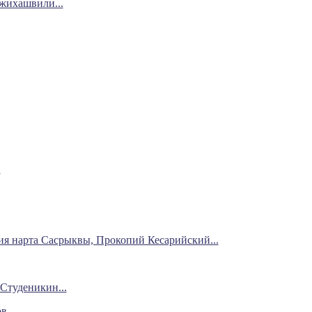
жихашвили...
.
я нарта Сасрыквы, Прокопий Кесарийский...
Студеникин...
в...