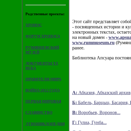
Родственные проекты:
Этот сайт представляет собо
ХРОНОС
- посвященных истории и ку
электронных текстах, остает
ФОРУМ ХРОНОСА
на новый домен -
www.apsua
www.rummuseum.ru
(Румянц
РУМЯНЦЕВСКИЙ
ранее.
МУЗЕЙ
Библиотека Апсуара постоян
ДОКУМЕНТЫ XX
ВЕКА
ПРАВИТЕЛИ МИРА
ВОЙНА 1812 ГОДА
А:
Абхазия, Абхазский архив
ПЕРВАЯ МИРОВАЯ
Б:
Бабель, Барцыц, Басария, Б
В:
Воробьев, Воронов...
СЛАВЯНСТВО
Г:
Гулиа, Гунба...
ЭТНОЦИКЛОПЕДИЯ