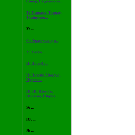
Совер, Студеникин...
Т: Тарнава, Торнау,
Тхайцухов...
У: ...
Ф: Франгуланди...
Х: Хотко...
Ц: Цвижба...
Ч: Челеби, Чкадуа,
Чурсин...
Ш, Щ: Шамба,
Шанава, Шария...
Э: ...
Ю: ...
Я: ...