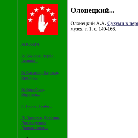
Олонецкий...
Олонецкий А.А.
Сухуми в пер
музея, т. 1, с. 149-166.
АПСУАРА
А: Абхазия, Агрба,
Амичба...
Б: Басария, Барцыц,
Бройдо...
В: Воробьев,
Воронов...
Г: Гулиа, Гунба...
Д: Данилов, Дасаниа,
Джемакулова,
Джихашвили...