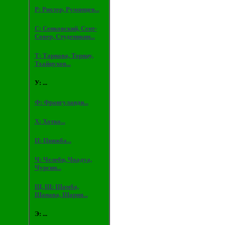
Р: Рихтер, Румянцев...
С: Сенковский, Сент-
Совер, Студеникин...
Т: Тарнава, Торнау,
Тхайцухов...
У: ...
Ф: Франгуланди...
Х: Хотко...
Ц: Цвижба...
Ч: Челеби, Чкадуа,
Чурсин...
Ш, Щ: Шамба,
Шанава, Шария...
Э: ...