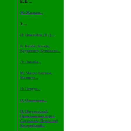
Е, Ё: ...
Ж: Жидков...
З: ...
И: Инал-Ипа Ш.Д....
К: Капба, Козэль,
Кудрявцев, Кунижева...
Л: Лакоба...
М: Мандельштам,
Монперэ...
Н: Неруда...
О: Олонецкий...
П: Паустовский,
Приключения нарта
Сасрыквы, Прокопий
Кесарийский...