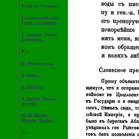
Р: Рихтер, Румянцев...
С: Сенковский, Сент-
Совер, Студеникин...
Т: Тарнава, Торнау,
Тхайцухов...
У: ...
Ф: Франгуланди...
Х: Хотко...
Ц: Цвижба...
Ч: Челеби, Чкадуа,
Чурсин...
Ш, Щ: Шамба,
Шанава, Шария...
Э: ...