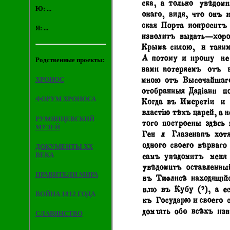
Ю: ...
Я: ...
Родственные проекты:
ХРОНОС
ФОРУМ ХРОНОСА
РУМЯНЦЕВСКИЙ
МУЗЕЙ
ДОКУМЕНТЫ XX
ВЕКА
ПРАВИТЕЛИ МИРА
ВОЙНА 1812 ГОДА
СЛАВЯНСТВО