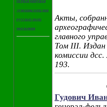
ПЕРВАЯ МИРОВАЯ
ЭТНОЦИКЛОПЕДИЯ
Акты, собран
РУССКОЕ ПОЛЕ
археографичес
МОСКОВИЯ
главного упра
Том III. Изда
комиссии дсс. 
193.
Гудович Ива
генерал-фельд