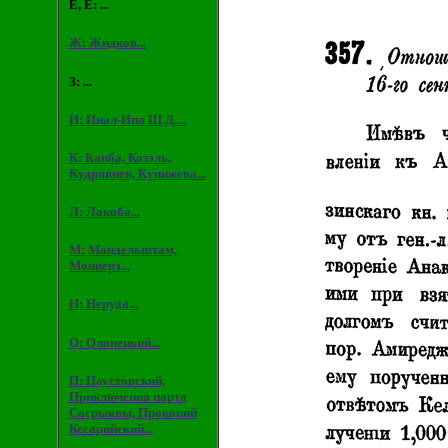
Е, Ё: ...
Ж: Жидков...
З: ...
И: Инал-Ипа Ш.Д....
К: Капба, Козэль,
Кудрявцев, Кунижева...
Л: Лакоба...
М: Мандельштам,
Монперэ...
Н: Неруда...
О: Олонецкий...
П: Паустовский,
Приключения нарта
Сасрыквы, Прокопий
Кесарийский...