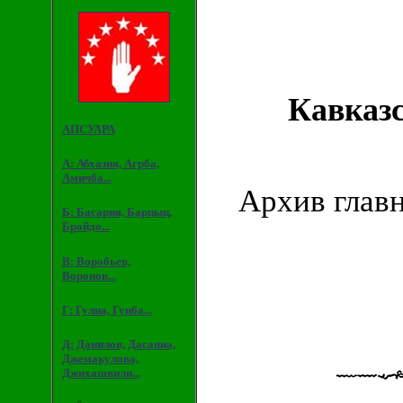
Кавказ
АПСУАРА
А: Абхазия, Агрба,
Амичба...
Архив глав
Б: Басария, Барцыц,
Бройдо...
В: Воробьев,
Воронов...
Г: Гулиа, Гунба...
Д: Данилов, Дасаниа,
Джемакулова,
Джихашвили...