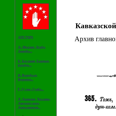
Кавказской
Архив главно
АПСУАРА
А: Абхазия, Агрба,
Амичба...
Б: Басария, Барцыц,
Бройдо...
В: Воробьев,
Воронов...
Г: Гулиа, Гунба...
Д: Данилов, Дасаниа,
Джемакулова,
Джихашвили...