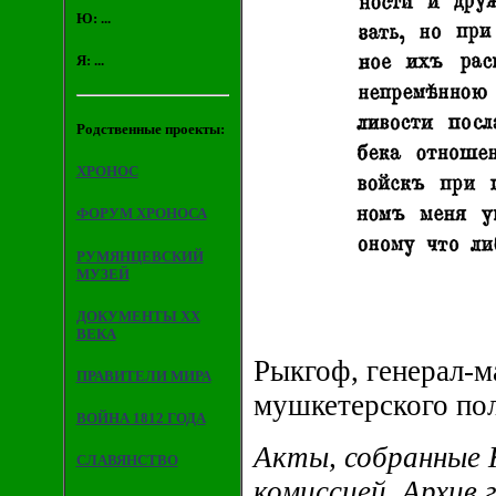
Ю: ...
Я: ...
Родственные проекты:
ХРОНОС
ФОРУМ ХРОНОСА
РУМЯНЦЕВСКИЙ
МУЗЕЙ
ДОКУМЕНТЫ XX
ВЕКА
Рыкгоф, генерал-м
ПРАВИТЕЛИ МИРА
мушкетерского пол
ВОЙНА 1812 ГОДА
Акты, собранные 
СЛАВЯНСТВО
комиссией. Архив 