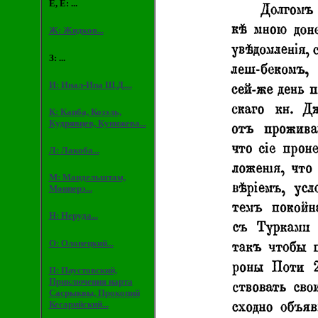
Е, Ё: ...
Ж: Жидков...
З: ...
И: Инал-Ипа Ш.Д....
К: Капба, Козэль,
Кудрявцев, Кунижева...
Л: Лакоба...
М: Мандельштам,
Монперэ...
Н: Неруда...
О: Олонецкий...
П: Паустовский,
Приключения нарта
Сасрыквы, Прокопий
Кесарийский...