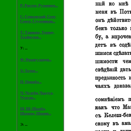
Р: Рихтер, Румянцев...
С: Сенковский, Сент-
Совер, Студеникин...
Т: Тарнава, Торнау,
Тхайцухов...
У: ...
Ф: Франгуланди...
Х: Хотко...
Ц: Цвижба...
Ч: Челеби, Чкадуа,
Чурсин...
Ш, Щ: Шамба,
Шанава, Шария...
Э: ...