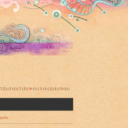
П
(2)
|
Р
(1)
|
Т
(3)
|
Ф
(1)
|
Х
(1)
|
Ц
(1)
|
Ч
(1)
|
ignty.