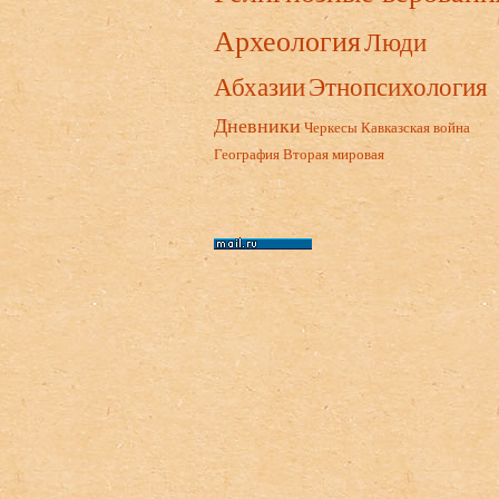
Археология
Люди
Абхазии
Этнопсихология
Дневники
Черкесы
Кавказская война
География
Вторая мировая