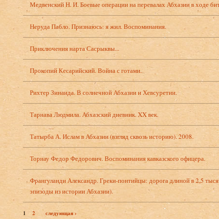
Медвенский Н. И. Боевые операции на перевалах Абхазии в ходе бит
Неруда Пабло. Признаюсь: я жил. Воспоминания.
Приключения нарта Сасрыквы...
Прокопий Кесарийский. Война с готами.
Рихтер Зинаида. В солнечной Абхазии и Хевсуретии.
Тарнава Людмила. Абхазский дневник. XX век.
Татырба А. Ислам в Абхазии (взгляд сквозь историю). 2008.
Торнау Федор Федорович. Воспоминания кавказского офицера.
Франгуланди Александр. Греки-понтийцы: дорога длиной в 2,5 тыс
эпизоды из истории Абхазии).
1
2
следующая ›