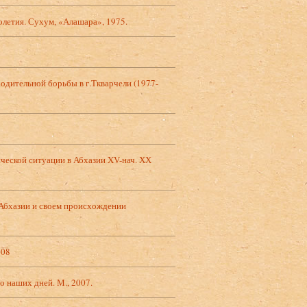
летия. Сухум, «Алашара», 1975.
одительной борьбы в г.Ткварчели (1977-
ической ситуации в Абхазии XV-нач. ХХ
 Абхазии и своем происхождении
008
о наших дней. М., 2007.