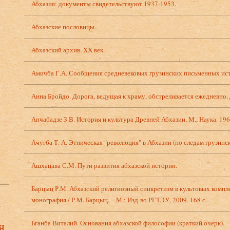
Абхазия: документы свидетельствуют 1937-1953.
Абхазские пословицы.
Абхазский архив. XX век.
Амичба Г.А. Сообщения средневековых грузинских письменных ист
Анна Бройдо. Дорога, ведущая к храму, обстреливается ежедневно.
Анчабадзе З.В. История и культура Древней Абхазии. М., Наука. 196
Ачугба Т. А. Этническая "революция" в Абхазии (по следам грузинск
Ашхацава С.М. Пути развития абхазской истории.
Барцыц Р.М. Абхазский религиозный синкретизм в культовых компл
в
монография / Р.М. Барцыц. – М.: Изд-во РГТЭУ, 2009. 168 с.
я
Бганба Виталий. Основания абхазской философии (краткий очерк).