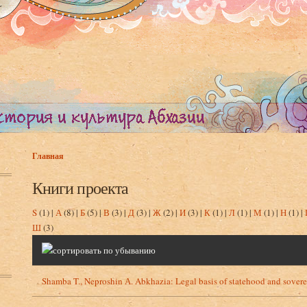
Главная
Вы здесь
Книги проекта
S
(1)
|
А
(8)
|
Б
(5)
|
В
(3)
|
Д
(3)
|
Ж
(2)
|
И
(3)
|
К
(1)
|
Л
(1)
|
М
(1)
|
Н
(1)
|
Ш
(3)
Shamba T., Neproshin А. Abkhazia: Legal basis of statehood and sovere