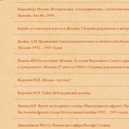
Бларамберг Иоганн. Историческое, топографическое, статистическо
Нальчик. Эль-Фа. 1999.
Борьба за советскую власть в Абхазии. Сборник документов и матер
Бройдо А.И. Проявления этнопсихологических особенностей абхазо
Абхазии 1992 – 1993 годов.
Важная ВЕХА в истории Абхазии. Х сессия Верховного Совета оди
о суверенитете Абхазии 25 августа 1990 г. Сборник документов и м
Воронов Ю.Н. Абхазы - кто они?
Воронов Ю.Н. Тайна Цебельдинской долины
Джапуа Б.Р. Фронт восходящего солнца (Мрагыларатэи афронт). Кр
Восточном фронте в ходе Отечественной войны 1992 – 1993 годов.
Джихашвили Мусто. Кавказское сафари Иосифа Сталина.