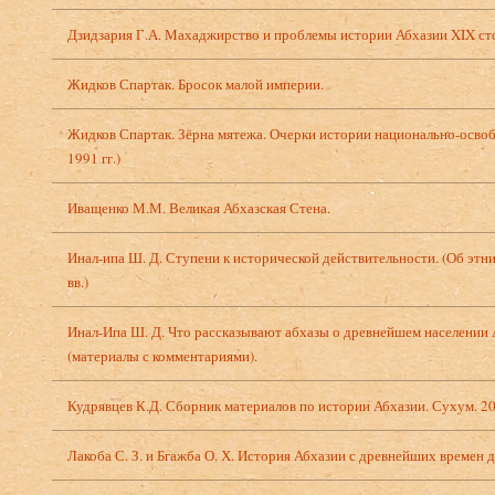
Дзидзария Г.А. Махаджирство и проблемы истории Абхазии XIX сто
Жидков Спартак. Бросок малой империи.
Жидков Спартак. Зёрна мятежа. Очерки истории национально-освоб
1991 гг.)
Иващенко М.М. Великая Абхазская Стена.
Инал-ипа Ш. Д. Ступени к исторической действительности. (Об этн
вв.)
Инал-Ипа Ш. Д. Что рассказывают абхазы о древнейшем населении
(материалы с комментариями).
Кудрявцев К.Д. Сборник материалов по истории Абхазии. Сухум. 2
Лакоба С. З. и Бгажба О. Х. История Абхазии с древнейших времен д