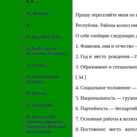
Е, Ё: ...
Ж: Жидков...
Прошу переселяйте меня по 
З: ...
Республик. Района колхоз им
О себе сообщаю следующие 
И: Инал-Ипа Ш.Д....
1. Фамилия, имя и отчество
К: Капба, Козэль,
Кудрявцев, Кунижева...
2. Год и место рождения—19
Л: Лакоба...
3. Образование и специальн
М: Мандельштам,
[ 34 ]
Монперэ...
4. Социальное положение —
Н: Неруда...
5. Национальность — грузин
О: Олонецкий...
6. Партийность — беспартий
П: Паустовский,
7. Основные работы в колхо
Приключения нарта
Сасрыквы, Прокопий
8. Постоянное место жител
Кесарийский...