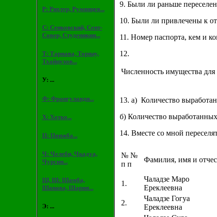
9. Были ли раньше переселен
Р: Рихтер, Румянцев...
10. Были ли привлечены к о
С: Сенковский, Сент-
Совер, Студеникин...
11. Номер паспорта, кем и к
12.
Т: Тарнава, Торнау,
Тхайцухов...
Численность имущества для 
У: ...
Ф: Франгуланди...
13. а) Количество выработа
б) Количество выработанных
Х: Хотко...
14. Вместе со мной переселя
Ц: Цвижба...
Ч: Челеби, Чкадуа,
№ №
Фамилия, имя и отчес
Чурсин...
п п
Чаладзе Маро
Ш, Щ: Шамба,
1.
Ереклеевна
Шанава, Шария...
Чаладзе Гогуа
2.
Э: ...
Ереклеевна