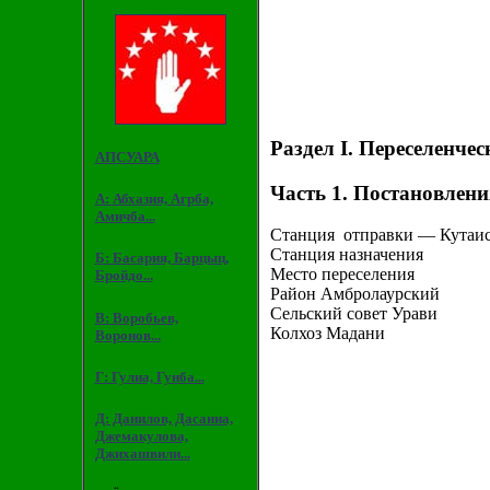
Раздел I. Переселенче
АПСУАРА
Часть 1.
Постановления
А: Абхазия, Агрба,
Амичба...
Станция отправки — Кутаи
Станция назначения
Б: Басария, Барцыц,
Место переселения
Бройдо...
Район Амбролаурский
Сельский совет Урави
В: Воробьев,
Колхоз Мадани
Воронов...
Г: Гулиа, Гунба...
Д: Данилов, Дасаниа,
Джемакулова,
Джихашвили...