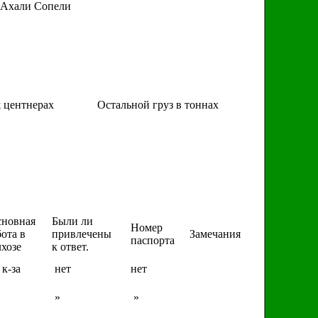
о Ахали Сопели
 центнерах
Остальной груз в тоннах
новная
Были ли
Номер
ота в
привлечены
Замечания
паспорта
лхозе
к ответ.
 к-за
нет
нет
»
»