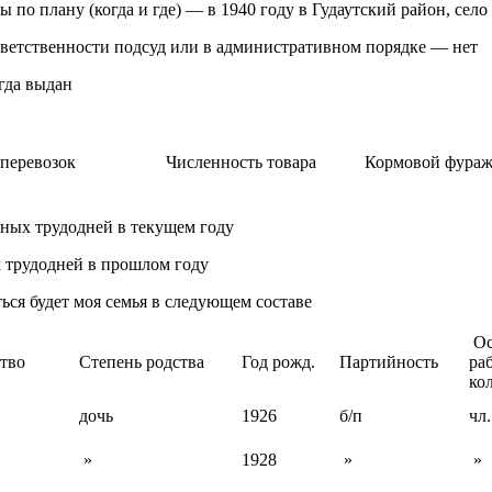
ы по плану (когда и где) — в 1940 году в Гудаутский район, сел
тветственности подсуд или в административном порядке — нет
огда выдан
перевозок
Численность товара
Кормовой фураж
нных трудодней в текущем году
 трудодней в прошлом году
ться будет моя семья в следующем составе
Ос
тво
Степень родства
Год рожд.
Партийность
раб
ко
дочь
1926
б/п
чл.
»
1928
»
»