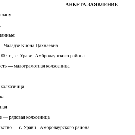
АНКЕТА-ЗАЯВЛЕНИЕ
плану
.
данные:
 — Чаладзе Киона Цахнаевна
00 г., с. Урави Амбролаурского района
ость — малограмотная колхозница
 колхозница
ка
ная
зе — рядовая колхозница
ьство — с. Урави Амбролаурского района