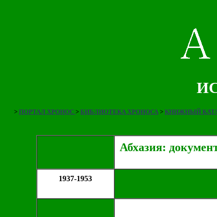
ИС
>
ПОРТАЛ ХРОНОС
>
БИБЛИОТЕКА ХРОНОСА
>
КНИЖНЫЙ КАТА
Абхазия: докумен
1937-1953