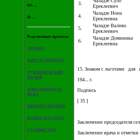
Чаладзе Суло
3.
Ю: ...
Ереклеевич
Чаладзе Нона
4.
Я: ...
Ереклеевна
Чаладзе Валико
5.
Ереклеевич
Родственные проекты:
Чаладзе Доминика
6.
Ереклеевна
ХРОНОС
ФОРУМ ХРОНОСА
15. Знаком с льготами для 
РУМЯНЦЕВСКИЙ
МУЗЕЙ
194... г.
ДОКУМЕНТЫ XX
Подпись
ВЕКА
[ 35 ]
ПРАВИТЕЛИ МИРА
ВОЙНА 1812 ГОДА
Заключение председателя сел
СЛАВЯНСТВО
Заключение врача и отметки