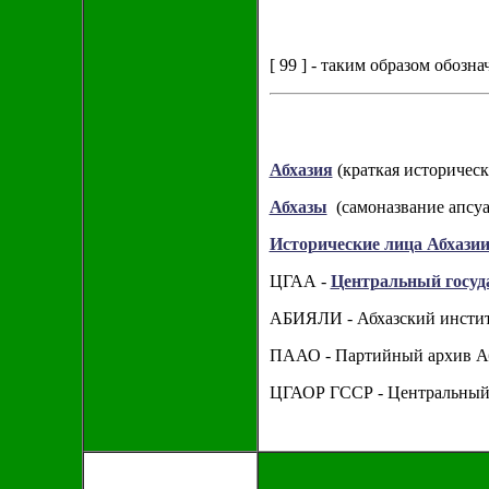
[ 99 ] - таким образом обозн
Абхазия
(краткая историческ
Абхазы
(самоназвание апсуа
Исторические лица Абхази
ЦГАА -
Центральный госуд
АБИЯЛИ - Абхазский институ
ПААО - Партийный архив Аб
ЦГАОР ГССР - Центральный 