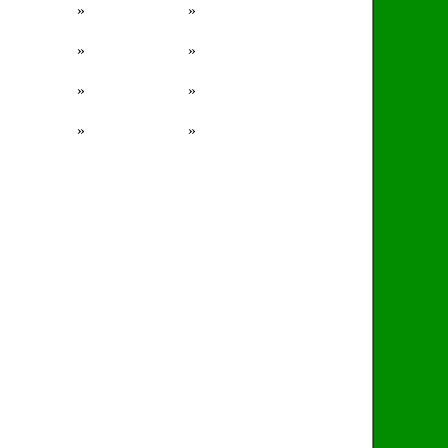
»
»
»
»
»
»
»
»