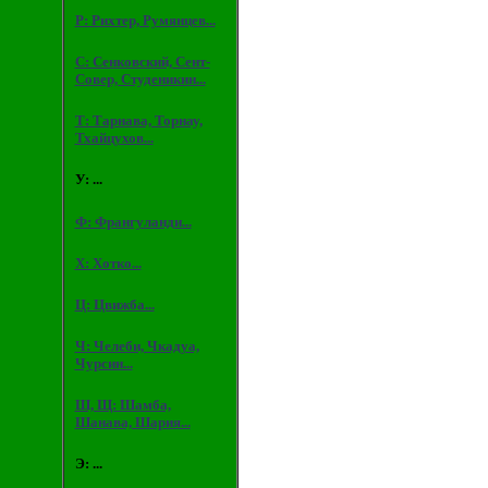
Р: Рихтер, Румянцев...
С: Сенковский, Сент-
Совер, Студеникин...
Т: Тарнава, Торнау,
Тхайцухов...
У: ...
Ф: Франгуланди...
Х: Хотко...
Ц: Цвижба...
Ч: Челеби, Чкадуа,
Чурсин...
Ш, Щ: Шамба,
Шанава, Шария...
Э: ...