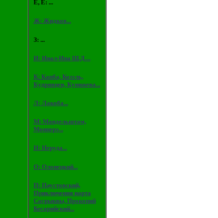
Е, Ё: ...
Ж: Жидков...
З: ...
И: Инал-Ипа Ш.Д....
К: Капба, Козэль,
Кудрявцев, Кунижева...
Л: Лакоба...
М: Мандельштам,
Монперэ...
Н: Неруда...
О: Олонецкий...
П: Паустовский,
Приключения нарта
Сасрыквы, Прокопий
Кесарийский...