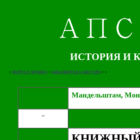
ИСТОРИЯ И 
>
ПОРТАЛ ХРОНОС
>
БИБЛИОТЕКА АПСУАРА
>
>
Мандельштам, Монп
--
КНИЖНЫЙ 