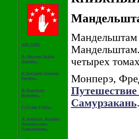
Мандельшта
Мандельштам
АПСУАРА
Мандельштам.
А: Абхазия, Агрба,
четырех томах.
Амичба...
Б: Басария, Барцыц,
Монперэ, Фре
Бройдо...
Путешествие 
В: Воробьев,
Воронов...
Самурзакань
Г: Гулиа, Гунба...
Д: Данилов, Дасаниа,
Джемакулова,
Джихашвили...