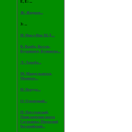
Е, Ё: ...
Ж: Жидков...
З: ...
И: Инал-Ипа Ш.Д....
К: Капба, Козэль,
Кудрявцев, Кунижева...
Л: Лакоба...
М: Мандельштам,
Монперэ...
Н: Неруда...
О: Олонецкий...
П: Паустовский,
Приключения нарта
Сасрыквы, Прокопий
Кесарийский...