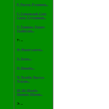
Р: Рихтер, Румянцев...
С: Сенковский, Сент-
Совер, Студеникин...
Т: Тарнава, Торнау,
Тхайцухов...
У: ...
Ф: Франгуланди...
Х: Хотко...
Ц: Цвижба...
Ч: Челеби, Чкадуа,
Чурсин...
Ш, Щ: Шамба,
Шанава, Шария...
Э: ...