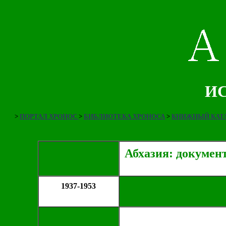
ИС
>
ПОРТАЛ ХРОНОС
>
БИБЛИОТЕКА ХРОНОСА
>
КНИЖНЫЙ КАТА
Абхазия: докумен
1937-1953