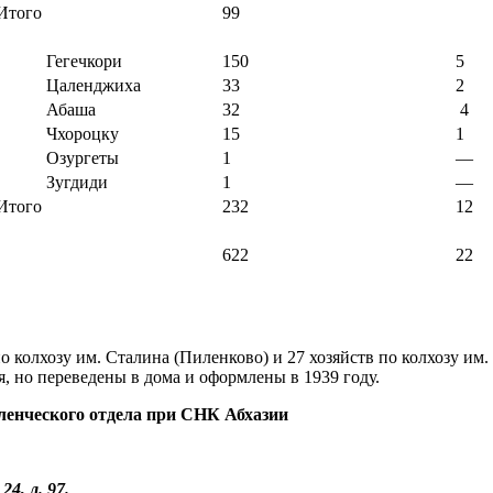
Итого
99
Гегечкори
150
5
Цаленджиха
33
2
Абаша
32
4
Чхороцку
15
1
Озургеты
1
—
Зугдиди
1
—
Итого
232
12
622
22
 колхозу им. Сталина (Пиленково) и 27 хозяйств по колхозу им. 
 но переведены в дома и оформлены в 1939 году.
ленческого отдела при СНК Абхазии
 24, л. 97.