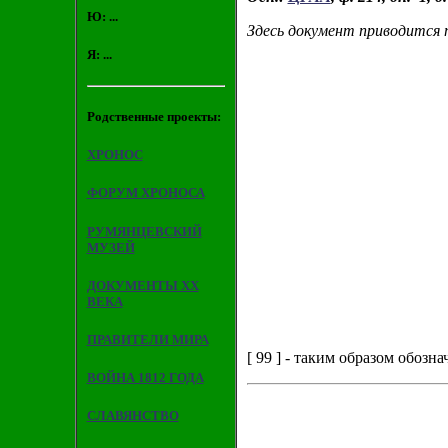
Ю: ...
Здесь документ приводится п
Я: ...
Родственные проекты:
ХРОНОС
ФОРУМ ХРОНОСА
РУМЯНЦЕВСКИЙ
МУЗЕЙ
ДОКУМЕНТЫ XX
ВЕКА
ПРАВИТЕЛИ МИРА
[ 99 ] - таким образом обозн
ВОЙНА 1812 ГОДА
СЛАВЯНСТВО