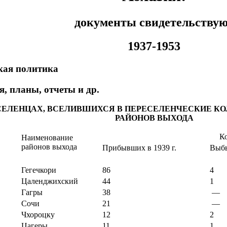
документы свидетельству
1937-1953
ская политика
, планы, отчеты и др.
ЕЛЕНЦАХ, ВСЕЛИВШИХСЯ В ПЕРЕСЕЛЕНЧЕСКИЕ КОЛХО
РАЙОНОВ ВЫХОДА
Ко
Наименование
районов выхода
Прибывших в 1939 г.
Выбы
Гегечкори
86
4
Цаленджихский
44
1
Гагры
38
—
Сочи
21
—
Чхороцку
12
2
Цагеры
11
1