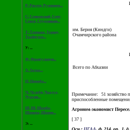
Р: Рихтер, Румянцев...
С: Сенковский, Сент-
Совер, Студеникин...
им. Берия (Киндги)
Т: Тарнава, Торнау,
Очамчирского района
Тхайцухов...
У: ...
Ф: Франгуланди...
Всего по Абхазии
Х: Хотко...
Ц: Цвижба...
Ч: Челеби, Чкадуа,
Примечание: 51 хозяйство по
Чурсин...
приспособленные помещения,
Ш, Щ: Шамба,
Агроном-экономист Пересе
Шанава, Шария...
[ 37 ]
Э: ...
Осн.:
ЦГАА
, ф. 214, оп. 1, д.