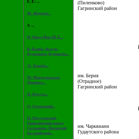
Е, Ё: ...
(Пиленково)
Гагринский район
Ж: Жидков...
З: ...
И: Инал-Ипа Ш.Д....
К: Капба, Козэль,
Кудрявцев, Кунижева...
Л: Лакоба...
им. Берия
М: Мандельштам,
(Отрадное)
Монперэ...
Гагринский район
Н: Неруда...
О: Олонецкий...
П: Паустовский,
Приключения нарта
им. Чарквиани
Сасрыквы, Прокопий
Гудаутского района
Кесарийский...