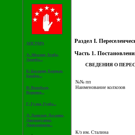
Раздел I. Переселенче
АПСУАРА
Часть 1.
Постановления
А: Абхазия, Агрба,
Амичба...
СВЕДЕНИЯ О ПЕРЕС
Б: Басария, Барцыц,
Бройдо...
№№ пп
Наименование колхозов
В: Воробьев,
Воронов...
Г: Гулиа, Гунба...
Д: Данилов, Дасаниа,
Джемакулова,
Джихашвили...
К/з им. Сталина