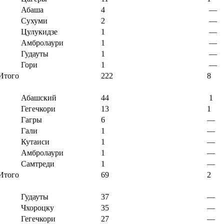
Абаша
4
—
Сухуми
2
—
Цулукидзе
1
—
Амбролаури
1
—
Гудауты
1
—
Гори
1
—
Итого
222
8
Абашский
44
1
Гегечкори
13
1
Гагры
6
—
Гали
1
—
Кутаиси
1
—
Амбролаури
1
—
Самтреди
1
—
Итого
69
2
Гудауты
37
—
Чхороцку
35
—
Гегечкори
27
—