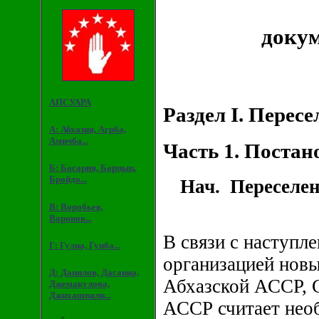
докум
АПСУАРА
Раздел I. Перес
А: Абхазия, Агрба,
Амичба...
Часть 1.
Постано
Б: Басария, Барцыц,
Бройдо...
Нач. Переселен
В: Воробьев,
Воронов...
В связи с наступл
Г: Гулиа, Гунба...
организацией новы
Д: Данилов, Дасаниа,
Абхазской АССР, 
Джемакулова,
Джихашвили...
АССР считает нео