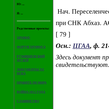
Ю: ...
Нач. Переселенчес
Я: ...
при СНК Абхаз.
Родственные проекты:
[ 79 ]
ХРОНОС
Осн.:
ЦГАА
, ф. 21
ФОРУМ ХРОНОСА
Здесь документ пр
РУМЯНЦЕВСКИЙ
МУЗЕЙ
свидетельствуют. 
ДОКУМЕНТЫ XX
ВЕКА
ПРАВИТЕЛИ МИРА
ВОЙНА 1812 ГОДА
СЛАВЯНСТВО