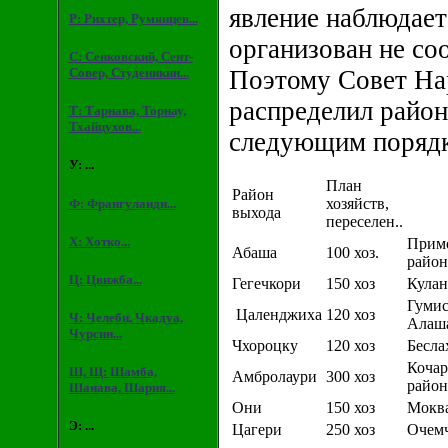
явление наблюдаетс
Р: Рихтер, Румянцев...
организован не со
С: Сенковский, Сент-
Совер, Студеникин...
Поэтому Совет На
распределил район
Т: Тарнава, Торнау,
Тхайцухов...
следующим поряд
У: ...
План
Район
хозяйств,
Ф: Франгуланди...
выхода
переселен..
Х: Хотко...
Примо
Абаша
100 хоз.
район
Ц: Цвижба...
Гегечкори
150 хоз
Кулан
Гумис
Цаленджиха
120 хоз
Ч: Челеби, Чкадуа,
Алаша
Чурсин...
Чхороцку
120 хоз
Бесла
Кочар
Ш, Щ: Шамба,
Амбролаури
300 хоз
район
Шанава, Шария...
Они
150 хоз
Моква
Э: ...
Цагери
250 хоз
Очемч