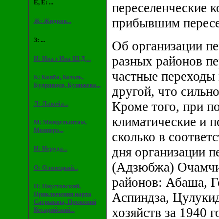
Е, Ё: ...
переселенческие к
прибывшим пересе
Ж: Жидков...
З: ...
Об организации п
разных районов пе
И: Инал-Ипа Ш.Д....
частные переходы 
К: Капба, Козэль,
Кудрявцев, Кунижева...
другой, что сильн
Кроме того, при п
Л: Лакоба...
климатические и п
М: Мандельштам,
Монперэ...
сколько в соответ
Н: Неруда...
дня организации п
(Адзюбжа) Очамчи
О: Олонецкий...
районов: Абаша, Г
П: Паустовский,
Приключения нарта
Аспиндза, Цулукид
Сасрыквы, Прокопий
хозяйств за 1940 
Кесарийский...