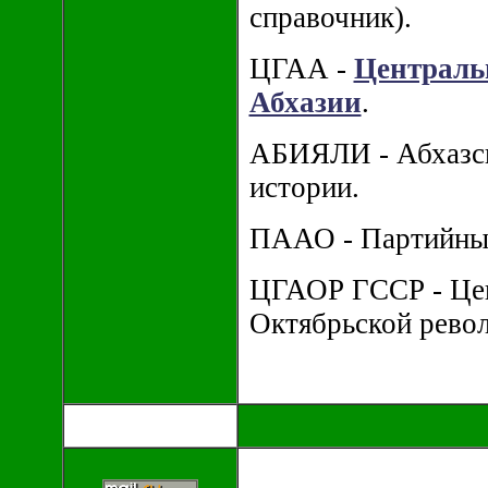
справочник).
ЦГАА -
Централь
Абхазии
.
АБИЯЛИ - Абхазск
истории.
ПААО - Партийный
ЦГАОР ГССР - Цен
Октябрьской рево