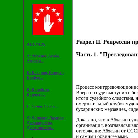
Раздел II. Репрессии п
АПСУАРА
Часть 1. "Преследовани
А: Абхазия, Агрба,
Амичба...
Б: Басария, Барцыц,
Бройдо...
Процесс контрреволюционной
В: Воробьев,
Вчера на суде выступил с б
Воронов...
итоги судебного следствия,
омерзительный клубок чудов
Г: Гулиа, Гунба...
бухаринских мерзавцев, сиде
Д: Данилов, Дасаниа,
Доказано, что в Абхазии су
Джемакулова,
организация, возглавлявшаяс
Джихашвили...
отторжение Абхазии от СССР
и самими обвиняемыми.