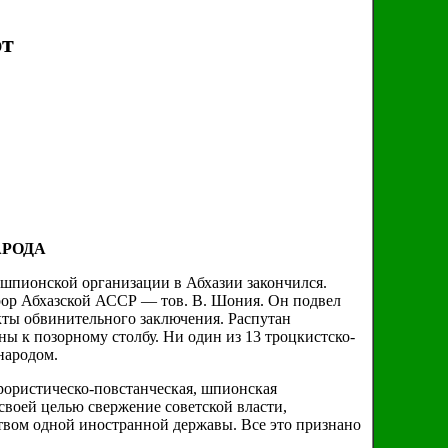
ют
АРОДА
шпионской организации в Абхазии закончился.
урор Абхазской АССР — тов. В. Шония. Он подвел
кты обвинительного заключения. Распутан
 к позорному столбу. Ни один из 13 троцкистско-
народом.
рористическо-повстанческая, шпионская
своей целью свержение советской власти,
ством одной иностранной державы. Все это признано