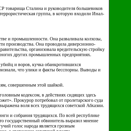
СР товарища Сталина и руководителя большевиков
 террористическая группа, в которую входили Инал-
йстве и промышленности. Она разваливала колхозы,
сти производства. Она проводила диверсионно-
правительства, организовала вредительскую стройку
и многих других промышленных предприятиях.
 убийц и воров, кучка обанкротившихся
ризнали, что улики и факты бесспорны. Выводы и
иям, совершенным этой шайкой.
головным кодексом, в действиях сидящих здесь
ожет». Прокурор потребовал от пролетарского суда
выражена воля всех трудящихся советской Абхазии.
инги и собрания трудящихся. По всей республике
что государственный обвинитель выразил мнение
гучий голос народа является грозным