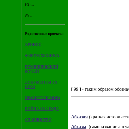
Ю: ...
Я: ...
Родственные проекты:
ХРОНОС
ФОРУМ ХРОНОСА
РУМЯНЦЕВСКИЙ
МУЗЕЙ
ДОКУМЕНТЫ XX
ВЕКА
[ 99 ] - таким образом обозн
ПРАВИТЕЛИ МИРА
ВОЙНА 1812 ГОДА
Абхазия
(краткая историческ
СЛАВЯНСТВО
Абхазы
(самоназвание апсуа