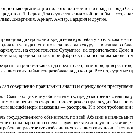
олюционная организация подготовила убийство вождя народа СС
народа тов. Л. Берия. Для осуществления этой цели была создана
Чалмаз, Джергения, Арнаут, Ампар, Гарцкия и другие.
а проводила диверсионно-вредительскую работу в сельском хозя
лодовые культуры, уничтожала посевы кукурузы, вредила в обла
арчелугле, на строительстве Сухумгэса, на строительстве Дома 
мбината, вредила на табачной фабрике, на консервном заводе 
езренная троцкисткая банда вредителей, шпионов, диверсантов,
 фашистских наймитов разоблачена до конца. Все подсудимые п
.
 дал совершенно правильный анализ и оценку всем преступлен
ил: «Смягчающих вину обстоятельств, предусмотренных нашим у
 ним отношения со стороны пролетарского правосудия быть не м
мым высшей меры наказания — расстрела. И в этом требовании 
ечь государственного обвинителя, по всей Абхазии начались мит
учие волны народного гнева. Трудящиеся единодушно заявили, 
потребовали расстрелять взбесившихся фашистских псов. Этот мо