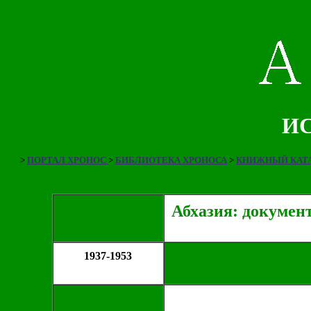
ИС
>
ПОРТАЛ ХРОНОС
>
БИБЛИОТЕКА ХРОНОСА
>
КНИЖНЫЙ КАТА
Абхазия: докумен
1937-1953