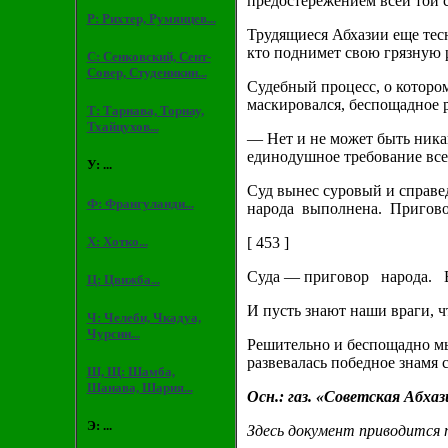
предостережением всей той с
Р: Рихтер, Румянцев...
Трудящиеся Абхазии еще тес
кто поднимет свою грязную 
С: Сенковский, Сент-
Совер, Студеникин...
Судебный процесс, о котором
маскировался, беспощадное р
Т: Тарнава, Торнау,
Тхайцухов...
— Нет и не может быть ник
единодушное требование вс
У: ...
Суд вынес суровый и справе
Ф: Франгуланди...
народа выполнена. Пригово
Х: Хотко...
[ 453 ]
Суда — приговор народа. 
Ц: Цвижба...
И пусть знают наши враги, ч
Ч: Челеби, Чкадуа,
Чурсин...
Решительно и беспощадно мы
развевалась победное знамя
Ш, Щ: Шамба,
Шанава, Шария...
Осн.: газ. «Советская Абхаз
Э: ...
Здесь документ приводится п