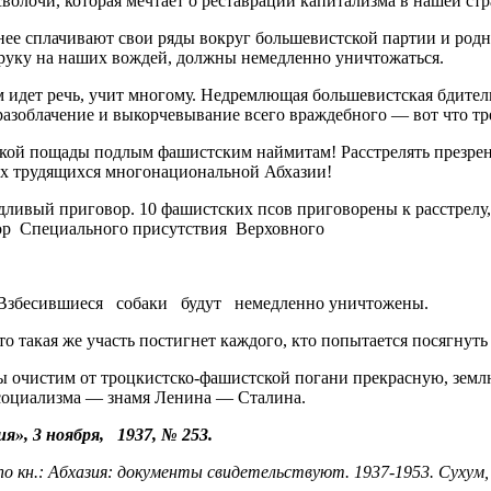
волочи, которая мечтает о реставрации капитализма в нашей стр
нее сплачивают свои ряды вокруг большевистской партии и родн
руку на наших вождей, должны немедленно уничтожаться.
 идет речь, учит многому. Недремлющая большевистская бдительн
азоблачение и выкорчевывание всего враждебного — вот что тре
акой пощады подлым фашистским наймитам! Расстрелять презре
ех трудящихся многонациональной Абхазии!
дливый приговор. 10 фашистских псов приговорены к расстрелу,
р Специального присутствия Верховного
Взбесившиеся собаки будут немедленно уничтожены.
то такая же участь постигнет каждого, кто попытается посягнуть
 очистим от троцкистско-фашистской погани прекрасную, земл
 социализма — знамя Ленина — Сталина.
ия», 3 ноября, 1937, № 253.
о кн.: Абхазия: документы свидетельствуют. 1937-1953. Сухум,