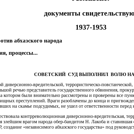
документы свидетельству
1937-1953
ротив абхазского народа
я, процессы...
СОВЕТСКИЙ СУД ВЫПОЛНИЛ ВОЛЮ Н
 диверсионно-вредительской, террористическо-повстанческой, 
ольшой речью представитель государственного обвинения, прок
 на котором были внимательно рассмотрены и проверены все пун
ищных преступлений. Враги разоблачены до конца и пригвождены
вших на скамье подсудимых, не ушел от ответственности перед 
ществовала контрреволюционная диверсионно-вредительская, тер
я злейшим врагом народа обер-бандитом Н. Лакоба и ставившая 
, создание «независимого абхазского государства» под руковод