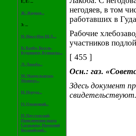
Лакоба. С негодов
Е, Ё: ...
негодяев, в том чи
Ж: Жидков...
работавших в Гуда
З: ...
Рабочие хлебозаво
И: Инал-Ипа Ш.Д....
участников подлой
К: Капба, Козэль,
Кудрявцев, Кунижева...
[ 455 ]
Л: Лакоба...
Осн.: газ. «Совет
М: Мандельштам,
Монперэ...
Здесь документ пр
Н: Неруда...
свидетельствуют. 
О: Олонецкий...
П: Паустовский,
Приключения нарта
Сасрыквы, Прокопий
Кесарийский...