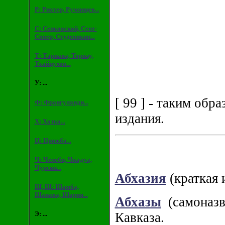
Р: Рихтер, Румянцев...
С: Сенковский, Сент-
Совер, Студеникин...
Т: Тарнава, Торнау,
Тхайцухов...
У: ...
[ 99 ] - таким об
Ф: Франгуланди...
издания.
Х: Хотко...
Ц: Цвижба...
Ч: Челеби, Чкадуа,
Чурсин...
Абхазия
(краткая 
Ш, Щ: Шамба,
Шанава, Шария...
Абхазы
(самоназва
Кавказа.
Э: ...