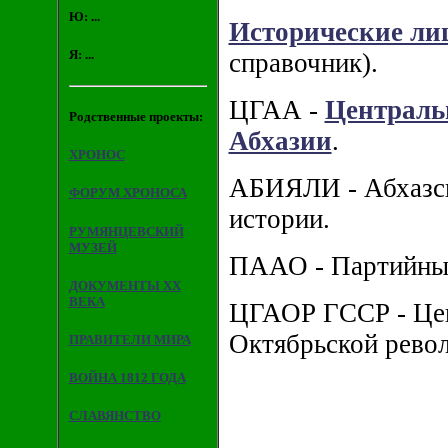
Ю: ...
Исторические ли
Я: ...
справочник).
ЦГАА -
Централь
Родственные проекты:
Абхазии
.
ХРОНОС
АБИЯЛИ - Абхазск
ФОРУМ ХРОНОСА
истории.
РУМЯНЦЕВСКИЙ
МУЗЕЙ
ПААО - Партийный
ДОКУМЕНТЫ XX
ВЕКА
ЦГАОР ГССР - Цен
Октябрьской рево
ПРАВИТЕЛИ МИРА
ВОЙНА 1812 ГОДА
СЛАВЯНСТВО