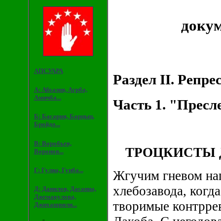
докум
АПСУАРА
Раздел II. Репр
А: Абхазия, Агрба,
Амичба...
Часть 1. "Пресл
Б: Басария, Барцыц,
Бройдо...
В: Воробьев,
ТРОЦКИСТЫ
Воронов...
Г: Гулиа, Гунба...
Жгучим гневом нап
хлебозавода, когд
Д: Данилов, Дасаниа,
Джемакулова,
творимые контррев
Джихашвили...