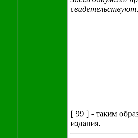
свидетельствуют. 
[ 99 ] - таким об
издания.