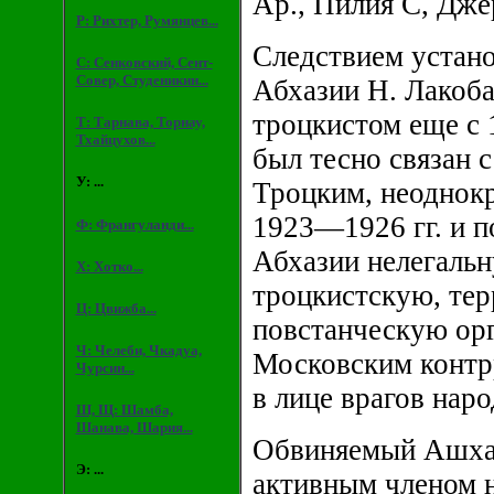
Ар., Пилия С, Джер
Р: Рихтер, Румянцев...
Следствием устан
С: Сенковский, Сент-
Совер, Студеникин...
Абхазии Н. Лакоба
троцкистом еще с 
Т: Тарнава, Торнау,
Тхайцухов...
был тесно связан 
У: ...
Троцким, неоднок
1923—1926 гг. и п
Ф: Франгуланди...
Абхазии нелегаль
Х: Хотко...
троцкистскую, тер
Ц: Цвижба...
повстанческую орг
Ч: Челеби, Чкадуа,
Московским контр
Чурсин...
в лице врагов нар
Ш, Щ: Шамба,
Шанава, Шария...
Обвиняемый Ашха
Э: ...
активным членом 