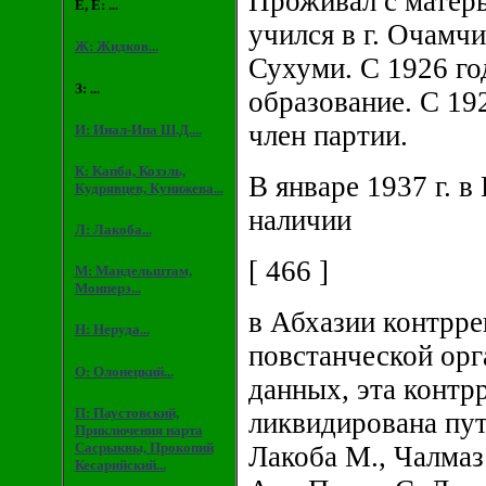
Проживал с матерь
Е, Ё: ...
учился в г. Очамчи
Ж: Жидков...
Сухуми. С 1926 г
З: ...
образование. С 19
член партии.
И: Инал-Ипа Ш.Д....
К: Капба, Козэль,
В январе 1937 г. 
Кудрявцев, Кунижева...
наличии
Л: Лакоба...
[ 466 ]
М: Мандельштам,
Монперэ...
в Абхазии контрр
Н: Неруда...
повстанческой орг
О: Олонецкий...
данных, эта контр
П: Паустовский,
ликвидирована пут
Приключения нарта
Сасрыквы, Прокопий
Лакоба М., Чалмаз
Кесарийский...