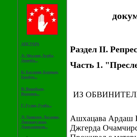
докум
АПСУАРА
Раздел II. Репр
А: Абхазия, Агрба,
Амичба...
Часть 1. "Пресл
Б: Басария, Барцыц,
Бройдо...
В: Воробьев,
ИЗ ОБВИНИТЕЛ
Воронов...
Г: Гулиа, Гунба...
Ашхацава Ардаш Шм
Д: Данилов, Дасаниа,
Джемакулова,
Джгерда Очамчирск
Джихашвили...