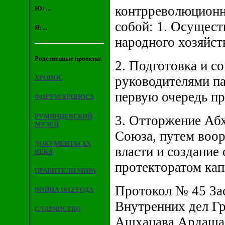
контрреволюционно
Ю: ...
собой: 1. Осущест
Я: ...
народного хозяйств
Родственные проекты:
2. Подготовка и с
ХРОНОС
руководителями па
первую очередь про
ФОРУМ ХРОНОСА
РУМЯНЦЕВСКИЙ
3. Отторжение Аб
МУЗЕЙ
Союза, путем воор
ДОКУМЕНТЫ XX
власти и создание 
ВЕКА
протекторатом кап
ПРАВИТЕЛИ МИРА
Протокол № 45 За
ВОЙНА 1812 ГОДА
Внутренних дел Гр
СЛАВЯНСТВО
Ашхацава Ардаша