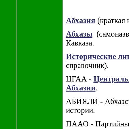
Абхазия
(краткая 
Абхазы
(самоназва
Кавказа.
Исторические ли
справочник).
ЦГАА -
Централь
Абхазии
.
АБИЯЛИ - Абхазск
истории.
ПААО - Партийный