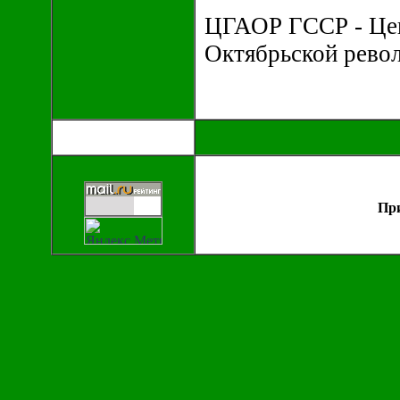
ЦГАОР ГССР - Цен
Октябрьской рево
При