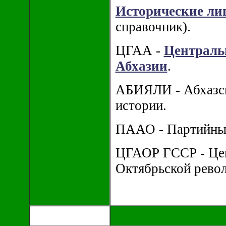
Исторические ли
справочник).
ЦГАА -
Централь
Абхазии
.
АБИЯЛИ - Абхазск
истории.
ПААО - Партийный
ЦГАОР ГССР - Цен
Октябрьской рево