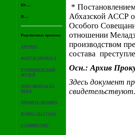
* Постановлением
Ю: ...
Абхазской АССР от
Я: ...
Особого Совещани
отношении Меладзе
Родственные проекты:
производством пр
ХРОНОС
состава преступле
ФОРУМ ХРОНОСА
Осн.: Архив Прок
РУМЯНЦЕВСКИЙ
МУЗЕЙ
Здесь документ пр
ДОКУМЕНТЫ XX
свидетельствуют. 
ВЕКА
ПРАВИТЕЛИ МИРА
ВОЙНА 1812 ГОДА
СЛАВЯНСТВО