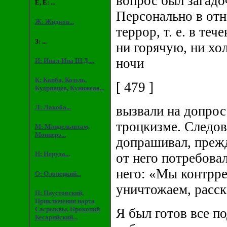
вопрос был загадоч
Е, Ё: ...
Персонально в от
Ж: Жидков...
террор, т. е. в теч
З: ...
ни горячую, ни хо
ночи
И: Инал-Ипа Ш.Д....
К: Капба, Козэль,
[ 479 ]
Кудрявцев, Кунижева...
Л: Лакоба...
вызвали на допрос
троцкизме. Следов
М: Мандельштам,
Монперэ...
допрашивал, прежд
Н: Неруда...
от него потребова
него: «Мы контрр
О: Олонецкий...
уничтожаем, расск
П: Паустовский,
Приключения нарта
Сасрыквы, Прокопий
Я был готов все п
Кесарийский...