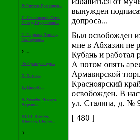
избавиться от муч
Р: Рихтер, Румянцев...
вынужден подписа
С: Сенковский, Сент-
допроса...
Совер, Студеникин...
Был освобожден из
Т: Тарнава, Торнау,
Тхайцухов...
мне в Абхазии не 
У: ...
Кубань и работал р
А потом опять аре
Ф: Франгуланди...
Армавирской тюрьм
Х: Хотко...
Красноярский край.
Ц: Цвижба...
освобожден. В нас
Ч: Челеби, Чкадуа,
ул. Сталина, д. № 
Чурсин...
[ 480 ]
Ш, Щ: Шамба,
Шанава, Шария...
Э: ...