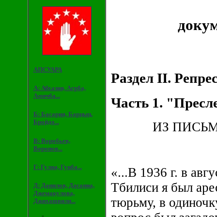
докум
АПСУАРА
Раздел II. Репр
А: Абхазия, Агрба,
Амичба...
Часть 1. "Пресл
Б: Басария, Барцыц,
Бройдо...
ИЗ ПИСЬМ
В: Воробьев,
Воронов...
Г: Гулиа, Гунба...
«...В 1936 г. в ав
Тбилиси я был аре
Д: Данилов, Дасаниа,
Джемакулова,
тюрьму, в одиночку
Джихашвили...