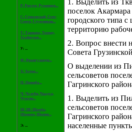
1. Выделить из Тк
Р: Рихтер, Румянцев...
поселок Акармара 
С: Сенковский, Сент-
городского типа с
Совер, Студеникин...
территорию рабоче
Т: Тарнава, Торнау,
Тхайцухов...
2. Вопрос внести 
У: ...
Совета Грузинской
Ф: Франгуланди...
О выделении из Пи
Х: Хотко...
сельсоветов посел
Гагринского район
Ц: Цвижба...
Ч: Челеби, Чкадуа,
1. Выделить из Пи
Чурсин...
сельсоветов посел
Ш, Щ: Шамба,
Шанава, Шария...
Гагринского район
населенные пункт
Э: ...