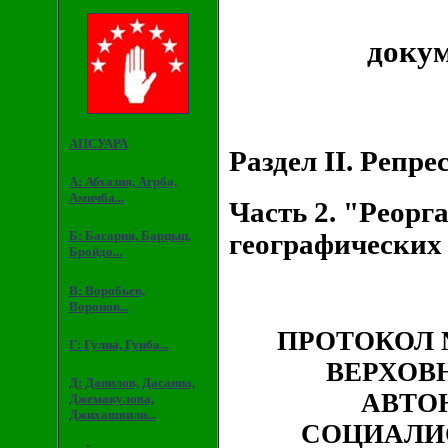
докум
АПСУАРА
Раздел II. Репр
А: Абхазия, Агрба,
Амичба...
Часть 2. "Реор
Б: Басария, Барцыц,
географических 
Бройдо...
В: Воробьев,
Воронов...
ПРОТОКОЛ 
Г: Гулиа, Гунба...
ВЕРХОВ
Д: Данилов, Дасаниа,
АВТО
Джемакулова,
Джихашвили...
СОЦИАЛИ