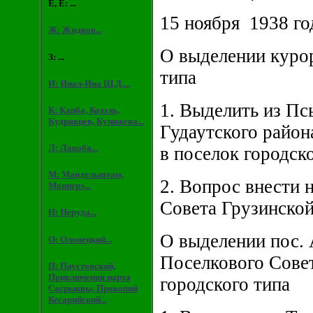
Е, Ё: ...
15 ноября 1938 го
Ж: Жидков...
О выделении курор
З: ...
типа
И: Инал-Ипа Ш.Д....
1. Выделить из Пс
К: Капба, Козэль,
Кудрявцев, Кунижева...
Гудаутского район
Л: Лакоба...
в поселок городск
М: Мандельштам,
2. Вопрос внести 
Монперэ...
Совета Грузинской
Н: Неруда...
О выделении пос. 
О: Олонецкий...
Поселкового Совет
П: Паустовский,
Приключения нарта
городского типа
Сасрыквы, Прокопий
Кесарийский...