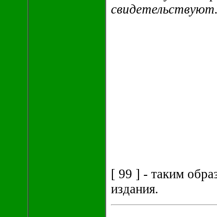
свидетельствуют. 
[ 99 ] - таким об
издания.