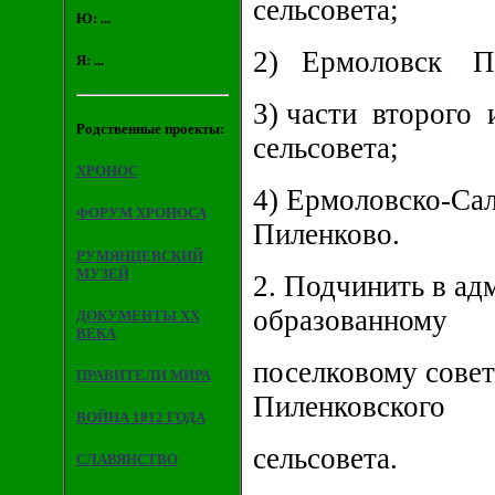
сельсовета;
Ю: ...
2) Ермоловск Пи
Я: ...
3) части второго
Родственные проекты:
сельсовета;
ХРОНОС
4) Ермоловско-Сал
ФОРУМ ХРОНОСА
Пиленково.
РУМЯНЦЕВСКИЙ
МУЗЕЙ
2. Подчинить в а
образованному
ДОКУМЕНТЫ XX
ВЕКА
поселковому совет
ПРАВИТЕЛИ МИРА
Пиленковского
ВОЙНА 1812 ГОДА
сельсовета.
СЛАВЯНСТВО