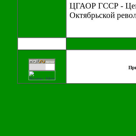
ЦГАОР ГССР - Цен
Октябрьской рево
При