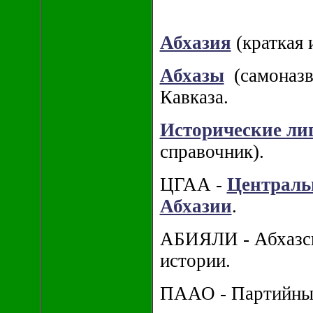
Абхазия
(краткая 
Абхазы
(самоназва
Кавказа.
Исторические ли
справочник).
ЦГАА -
Централь
Абхазии
.
АБИЯЛИ - Абхазск
истории.
ПААО - Партийный