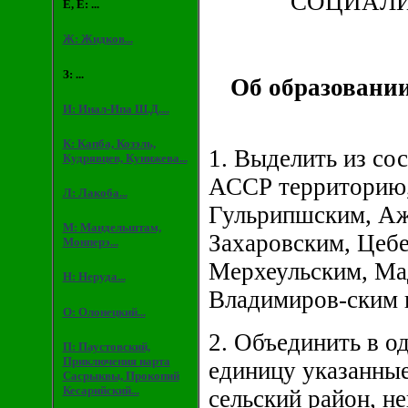
СОЦИАЛ
Е, Ё: ...
Ж: Жидков...
З: ...
Об образовани
И: Инал-Ипа Ш.Д....
К: Капба, Козэль,
1. Выделить из со
Кудрявцев, Кунижева...
АССР территорию,
Л: Лакоба...
Гульрипшским, Аж
М: Мандельштам,
Захаровским, Цеб
Монперэ...
Мерхеульским, Ма
Н: Неруда...
Владимиров-ским 
О: Олонецкий...
2. Объединить в о
П: Паустовский,
Приключения нарта
единицу указанные
Сасрыквы, Прокопий
Кесарийский...
сельский район, 