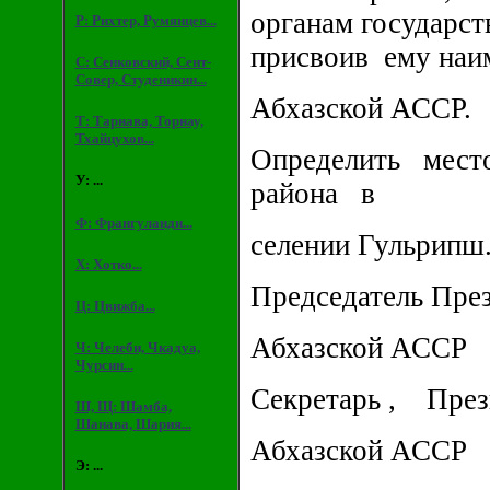
органам государс
Р: Рихтер, Румянцев...
присвоив ему наи
С: Сенковский, Сент-
Совер, Студеникин...
Абхазской АССР.
Т: Тарнава, Торнау,
Тхайцухов...
Определить мест
У: ...
района в
Ф: Франгуланди...
селении Гульрипш
Х: Хотко...
Председатель Пре
Ц: Цвижба...
Абхазской АССР 
Ч: Челеби, Чкадуа,
Чурсин...
Секретарь , През
Ш, Щ: Шамба,
Шанава, Шария...
Абхазской АССР 
Э: ...