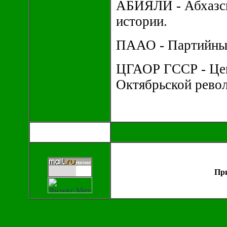
АБИЯЛИ - Абхазск
истории.
ПААО - Партийный
ЦГАОР ГССР - Цен
Октябрьской рево
При