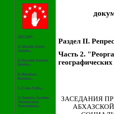
докум
АПСУАРА
Раздел II. Репр
А: Абхазия, Агрба,
Амичба...
Часть 2. "Реор
Б: Басария, Барцыц,
географических 
Бройдо...
В: Воробьев,
Воронов...
Г: Гулиа, Гунба...
ЗАСЕДАНИЯ П
Д: Данилов, Дасаниа,
Джемакулова,
АБХАЗСКО
Джихашвили...