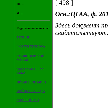
[ 498 ]
Ю: ...
Осн.:ЦГАА, ф. 201, 
Я: ...
Здесь документ пр
Родственные проекты:
свидетельствуют. 
ХРОНОС
ФОРУМ ХРОНОСА
РУМЯНЦЕВСКИЙ
МУЗЕЙ
ДОКУМЕНТЫ XX
ВЕКА
ПРАВИТЕЛИ МИРА
ВОЙНА 1812 ГОДА
СЛАВЯНСТВО