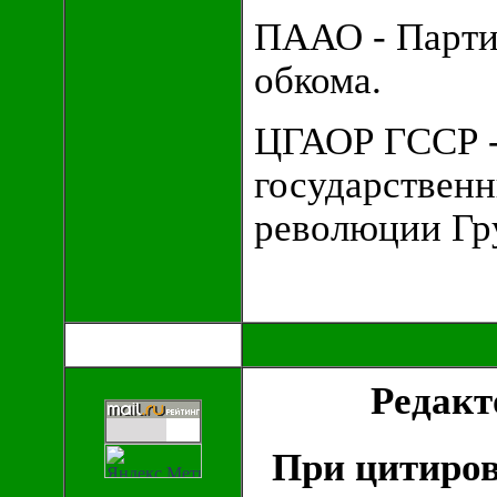
ПААО - Парти
обкома.
ЦГАОР ГССР -
государствен
революции Гр
Редак
При цитиров