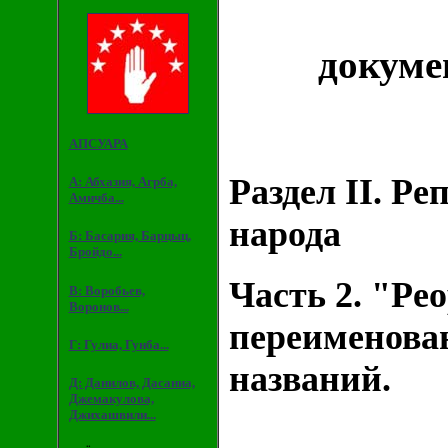
докуме
АПСУАРА
Раздел II. Ре
А: Абхазия, Агрба,
Амичба...
народа
Б: Басария, Барцыц,
Бройдо...
Часть 2. "Ре
В: Воробьев,
Воронов...
переименован
Г: Гулиа, Гунба...
названий.
Д: Данилов, Дасаниа,
Джемакулова,
Джихашвили...