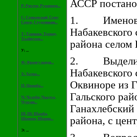
АССР постано
Р: Рихтер, Румянцев...
1. Именоват
С: Сенковский, Сент-
Совер, Студеникин...
Набакевского 
Т: Тарнава, Торнау,
Тхайцухов...
района селом 
У: ...
2. Выделить
Ф: Франгуланди...
Набакевского 
Х: Хотко...
Оквиноре из Г
Ц: Цвижба...
Гальского рай
Ч: Челеби, Чкадуа,
Чурсин...
Ганахлебский 
Ш, Щ: Шамба,
района, с цен
Шанава, Шария...
Э: ...