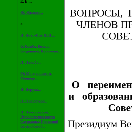
Е, Ё: ...
ВОПРОСЫ, 
Ж: Жидков...
ЧЛЕНОВ П
З: ...
СОВЕ
И: Инал-Ипа Ш.Д....
К: Капба, Козэль,
Кудрявцев, Кунижева...
Л: Лакоба...
М: Мандельштам,
Монперэ...
О переимен
Н: Неруда...
и образован
О: Олонецкий...
Сове
П: Паустовский,
Приключения нарта
Президиум Ве
Сасрыквы, Прокопий
Кесарийский...