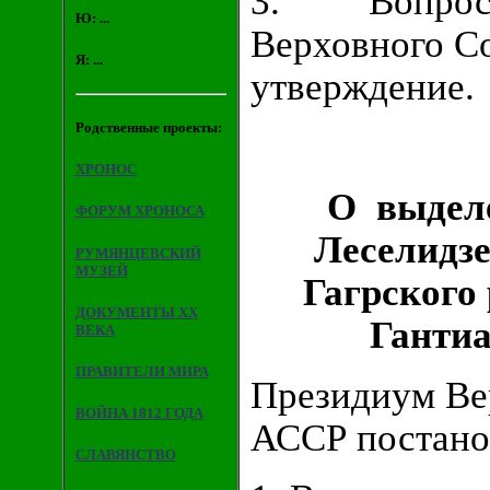
3. Вопрос в
Ю: ...
Верховного С
Я: ...
утверждение.
Родственные проекты:
ХРОНОС
О выдел
ФОРУМ ХРОНОСА
Леселидзе
РУМЯНЦЕВСКИЙ
МУЗЕЙ
Гагрского
ДОКУМЕНТЫ XX
Гантиа
ВЕКА
ПРАВИТЕЛИ МИРА
Президиум Ве
ВОЙНА 1812 ГОДА
АССР постано
СЛАВЯНСТВО