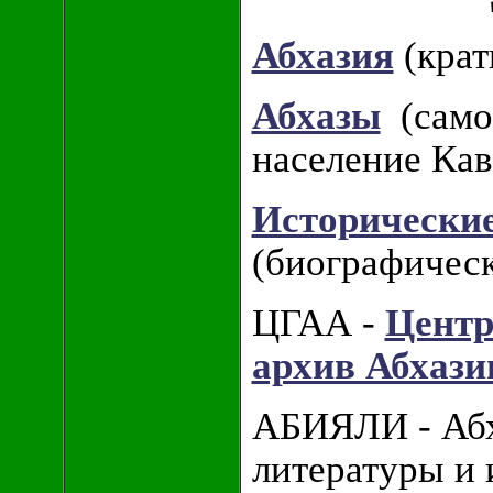
Абхазия
(крат
Абхазы
(самон
население Кав
Исторические
(биографическ
ЦГАА -
Центр
архив Абхази
АБИЯЛИ - Абх
литературы и 