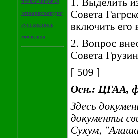
1. Выделить и
ПЕРВАЯ МИРОВАЯ
Совета Гагрск
ЭТНОЦИКЛОПЕДИЯ
включить его 
РУССКОЕ ПОЛЕ
МОСКОВИЯ
2. Вопрос вне
Совета Грузи
[ 509 ]
Осн.: ЦГАА, ф.
Здесь докумен
документы св
Сухум, "Алаша