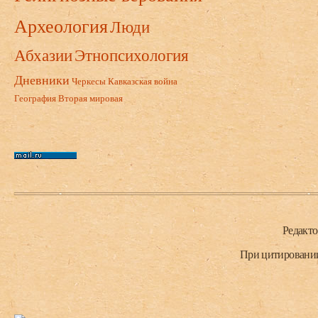
Археология
Люди
Абхазии
Этнопсихология
Дневники
Черкесы
Кавказская война
География
Вторая мировая
Нижний колонтитул
Редакт
При цитировании 