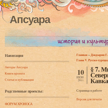
Апсуара
Навигация
»
Главная
Дзидзария Г
Вы здесь
Глава V. Русско-турецка
§ 7. 
Авторы Апсуара
10
Север
Книги проекта
ИЮН
Кавка
Статьи и публикации
2011
Родственные проекты:
Страница в работе
Версия для печати
ФОРУМ ХРОНОСА