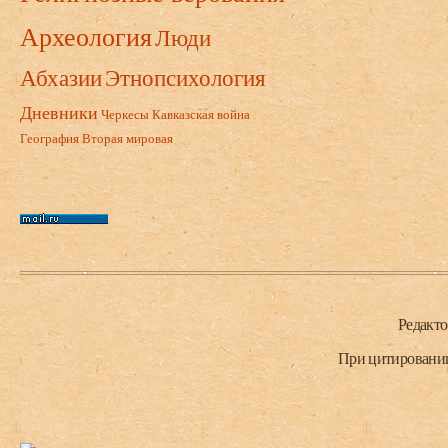
Археология
Люди
Абхазии
Этнопсихология
Дневники
Черкесы
Кавказская война
География
Вторая мировая
Нижний колонтитул
Редакт
При цитировании 