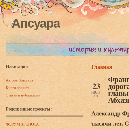
Апсуара
Навигация
Главная
Вы здесь
Франг
Авторы Апсуара
23
дорог
Книги проекта
главы
ИЮН
Статьи и публикации
2011
Абхаз
Родственные проекты:
Александр Фр
тысячи лет. С
ФОРУМ ХРОНОСА