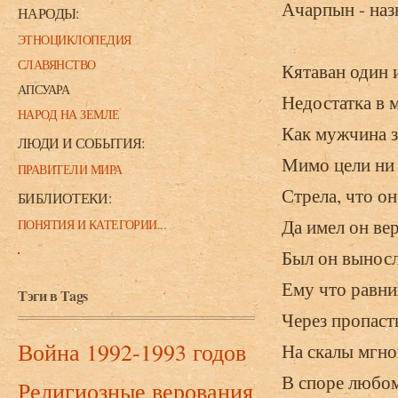
Ачарпын - наз
НАРОДЫ:
ЭТНОЦИКЛОПЕДИЯ
СЛАВЯНСТВО
Кятаван один 
АПСУАРА
Недостатка в м
НАРОД НА ЗЕМЛЕ
Как мужчина з
ЛЮДИ И СОБЫТИЯ:
Мимо цели ни 
ПРАВИТЕЛИ МИРА
Стрела, что он
БИБЛИОТЕКИ:
Да имел он вер
ПОНЯТИЯ И КАТЕГОРИИ...
Был он выносл
Ему что равни
Тэги в Tags
Через пропаст
Война 1992-1993 годов
На скалы мгно
В споре любом
Религиозные верования