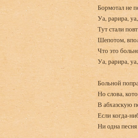
Бормотал не п
Уа, рарира, уа,
Тут стали повт
Шепотом, впол
Что это больн
Уа, рарира, уа,
Больной попра
Но слова, кот
В абхазскую п
Если когда-ни
Ни одна песня 