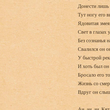
Донести лишь 
Тут ногу его 
Ядовитая змея
Свет в глазах 
Без сознанья н
Свалился он о
У быстрой реки
И хоть был он
Бросало его то
Жизнь со смер
Вдруг он слыш
Аи, аи, аи, Кя