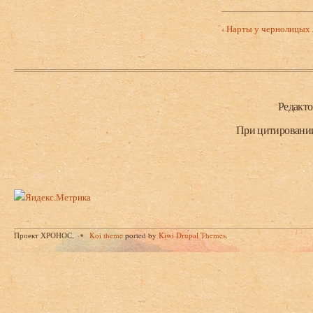
‹ Нарты у чернолицых
Нижний колонтитул
Редакт
При цитировании 
Проект ХРОНОС.
Koi theme
ported by
Kiwi Drupal Themes
.