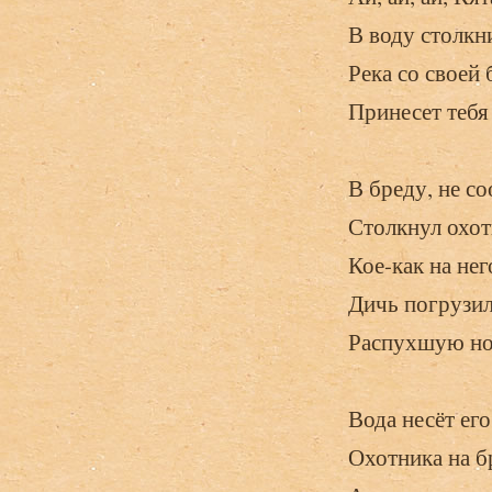
В воду столкн
Река со своей
Принесет тебя
В бреду, не со
Столкнул охот
Кое-как на нег
Дичь погрузил
Распухшую ног
Вода несёт его
Охотника на бр