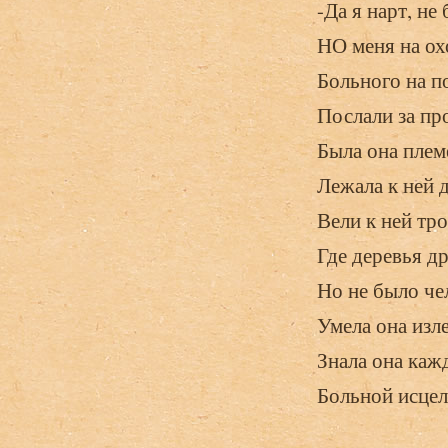
-Да я нарт, не
НО меня на ох
Больного на п
Послали за пр
Была она плем
Лежала к ней д
Вели к ней тр
Где деревья д
Но не было чел
Умела она изле
Знала она каж
Больной исцел