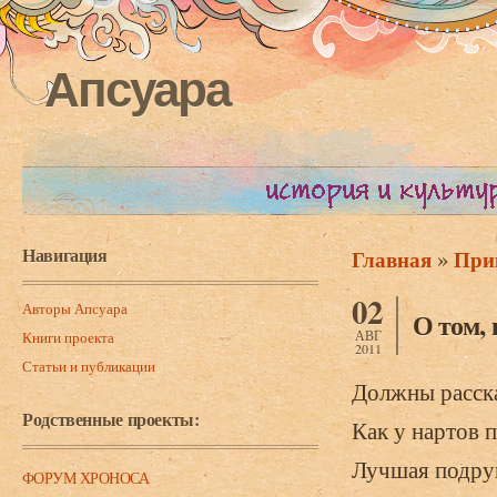
Апсуара
Навигация
»
Главная
При
Вы здесь
02
Авторы Апсуара
О том, 
АВГ
Книги проекта
2011
Статьи и публикации
Должны расска
Родственные проекты:
Как у нартов п
Лучшая подруг
ФОРУМ ХРОНОСА