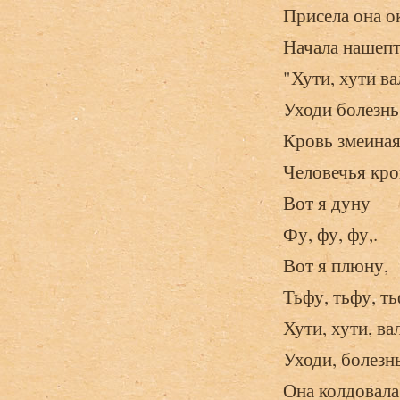
Присела она ок
Начала нашепт
"Хути, хути ва
Уходи болезнь,
Кровь змеиная
Человечья кро
Вот я дуну
Фу, фу, фу,.
Вот я плюну,
Тьфу, тьфу, ть
Хути, хути, ва
Уходи, болезнь
Она колдовала