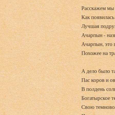
Расскажем мы
Как появилась 
Лучшая подруг
Ачарпын - назы
Ачарпын, это г
Похожее на тра
А дело было т
Пас коров и о
В полдень сол
Богатырское т
Свою темново