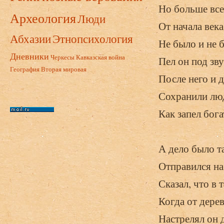
Но больше все
Археология
Люди
От начала века
Абхазии
Этнопсихология
Не было и не б
Дневники
Черкесы
Кавказская война
Пел он под зву
География
Вторая мировая
После него и 
Сохранили люд
Как запел бога
А дело было т
Отправился на
Сказал, что в 
Когда от дерев
Настрелял он 