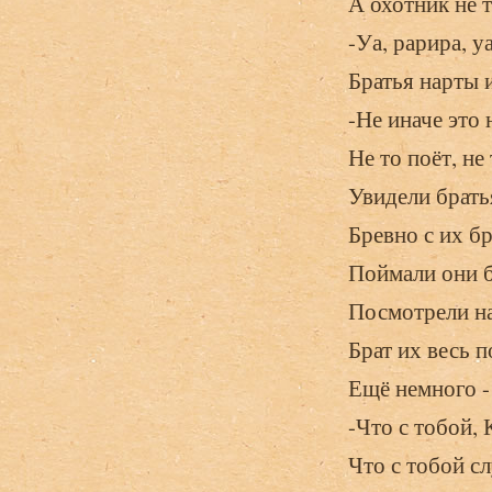
А охотник не т
-Уа, рарира, уа
Братья нарты 
-Не иначе это 
Не то поёт, не
Увидели братья
Бревно с их бр
Поймали они б
Посмотрели на 
Брат их весь п
Ещё немного -
-Что с тобой, 
Что с тобой с