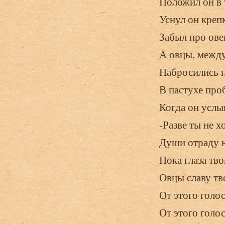
Положил он в 
Уснул он крепк
Забыл про овец
А овцы, между
Набросились н
В пастухе про
Когда он услы
-Разве ты не 
Души отраду н
Пока глаза тво
Овцы славу тв
От этого голо
От этого голос