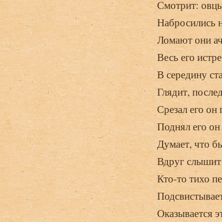
Смотрит: овцы
Набросились н
Ломают они ач
Весь его истр
В середину ст
Глядит, послед
Срезал его он 
Поднял его он
Думает, что бы
Вдруг слышит:
Кто-то тихо пе
Подсвистывает
Оказывается э