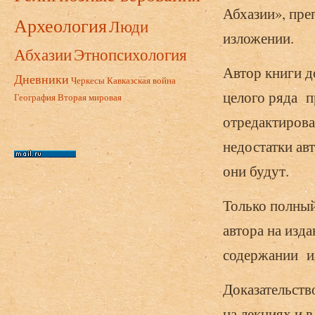
Абхазии», пр
Археология
Люди
изложении.
Абхазии
Этнопсихология
Автор книги д
Дневники
Черкесы
Кавказская война
целого ряда 
География
Вторая мировая
отредактирова
недостатки ав
они будут.
Только полный
автора на изда
содержании и 
Доказательств
на лекциях и в