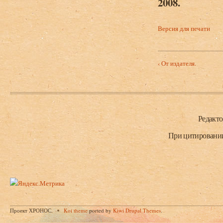
2008.
Версия для печати
‹ От издателя.
Нижний колонтитул
Редакт
При цитировании 
Проект ХРОНОС.
Koi theme
ported by
Kiwi Drupal Themes
.