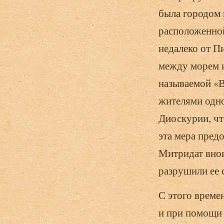
была городом 
расположенной
недалеко от Пи
между морем и
называемой «В
жителями одно
Диоскурии, чт
эта мера пред
Митридат внов
разрушили ее 
С этого време
и при помощи 