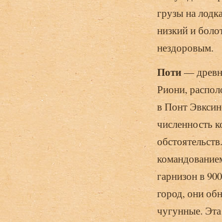
грузы на лодк
низкий и боло
нездоровым.
Поти
— древни
Риони, распол
в Понт Эвксин
численность к
обстоятельств
командованием
гарнизон в 900
город, они об
чугунные. Эта