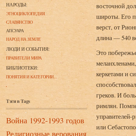
НАРОДЫ:
восточной дол
ЭТНОЦИКЛОПЕДИЯ
широты. Его п
СЛАВЯНСТВО
верст, от Рион
АПСУАРА
длина — 540 в
НАРОД НА ЗЕМЛЕ
ЛЮДИ И СОБЫТИЯ:
Это побережье
ПРАВИТЕЛИ МИРА
меланхленами,
БИБЛИОТЕКИ:
керкетами и с
ПОНЯТИЯ И КАТЕГОРИИ...
способствовал
греков. И бол
Тэги в Tags
римлян. Помпе
управителей-р
Война 1992-1993 годов
или Себастопо
Религиозные верования