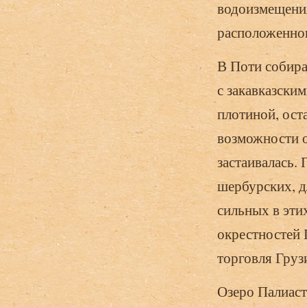
водоизмещения
расположенног
В Поти собира
с закавказски
плотиной, ост
возможности о
застаивалась.
шербурских, д
сильных в эти
окрестностей 
торговля Груз
Озеро Палиаст