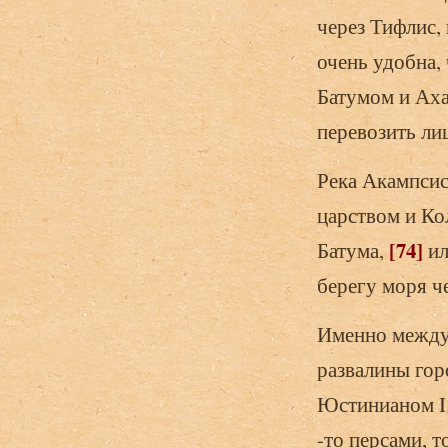
через Тифлис,
очень удобна,
Батумом и Аха
перевозить л
Река Акампсис
царством и Ко
[74]
Батума,
ил
берегу моря че
Именно между 
развалины гор
Юстинианом I 
-то персами, 