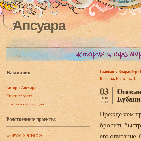
Апсуара
Навигация
»
Главная
Бларамберг И
Вы здесь
Кавказа. Нальчик. Эль-
Авторы Апсуара
03
Описани
Книги проекта
Кубани
НОЯ
2011
Статьи и публикации
Прежде чем пр
Родственные проекты:
бросить быстр
его описание.
ФОРУМ ХРОНОСА