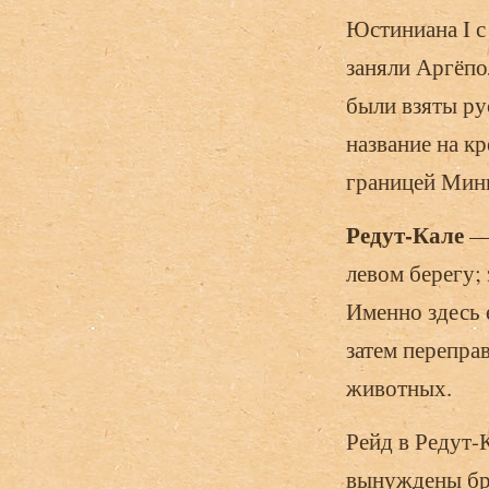
Юстиниана I с
заняли Аргёпол
были взяты ру
название на к
границей Мин
Редут-Кале
— 
левом берегу;
Именно здесь 
затем перепра
животных.
Рейд в Редут-
вынуждены бро