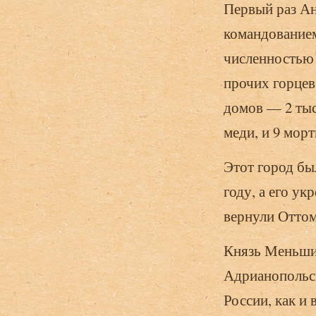
Первый раз Ан
командованием
численностью 
прочих горцев
домов — 2 тыс
меди, и 9 морт
Этот город бы
году, а его ук
вернули Оттом
Князь Меньшик
Адрианопольск
России, как и