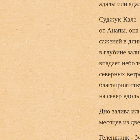
адалы или ада
Суджук-Кале —
от Анапы, она
саженей в дли
в глубине зал
впадает небол
северных ветр
благоприятств
на север вдоль
Дно залива или
месяцев из дв
Геленджик - б