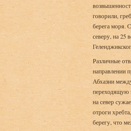
возвышенносте
говорили, гре
берега моря. 
северу, на 25 
Геленджикског
Различные отв
направлении п
Абхазии между
переходящую з
на север сужае
отроги хребта
берегу, что м