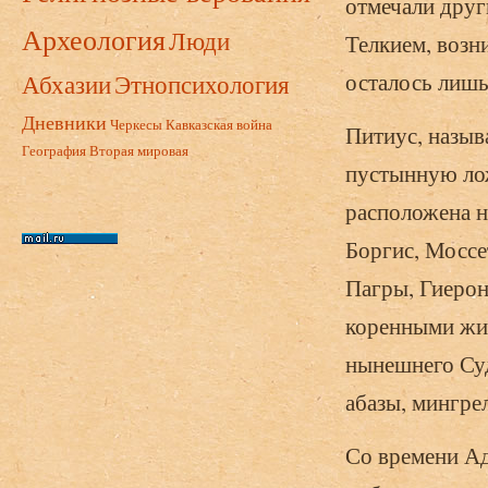
отмечали друг
Археология
Люди
Телкием, возн
Абхазии
Этнопсихология
осталось лишь
Дневники
Черкесы
Кавказская война
Питиус, назыв
География
Вторая мировая
пустынную лож
расположена н
Боргис, Моссе
Пагры, Гиерон
коренными жит
нынешнего Суд
абазы, мингре
Со времени Ад