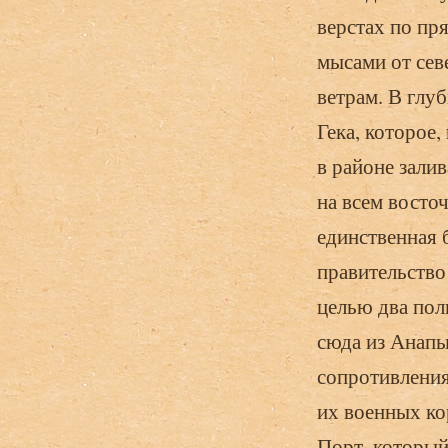
верстах по пр
мысами от сев
ветрам. В глу
Гека, которое
в районе залив
на всем восто
единственная 
правительство
целью два пол
сюда из Анапы 
сопротивления
их военных ко
Порт, который