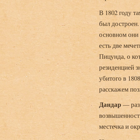
В 1802 году т
был достроен.
основном они
есть две мече
Пицунда, о ко
резиденцией з
убитого в 180
расскажем поз
Дандар
— разр
возвышенности
местечка и ок