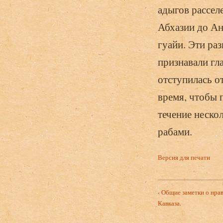
адыгов рассел
Абхазии до Ан
гуайи. Эти ра
признавали гл
отступилась от
время, чтобы 
течение неско
рабами.
Версия для печати
‹ Общие заметки о нра
Кавказа.