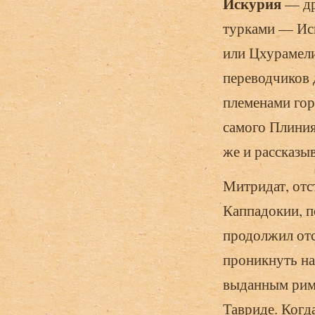
Искурия
— др
турками — Исг
или Цхурамели
переводчиков 
племенами гор
самого Плиния
же и рассказыв
Митридат, отс
Каппадокии, п
продолжил отс
проникнуть на
выданным римл
Тавриде. Когд