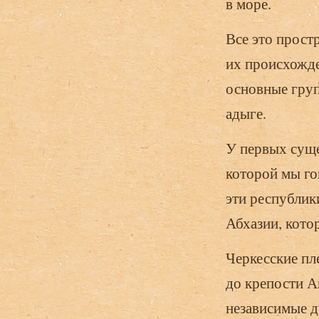
в море.
Все это прост
их происхожд
основные групп
адыге.
У первых суще
которой мы гов
эти республик
Абхазии, кото
Черкесские пл
до крепости А
независимые д