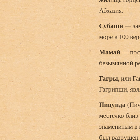
Абхазия.
Субаши
— зам
море в 100 ве
Мамай
— пос
безымянной р
Гагры,
или Га
Гагрипши, явл
Пицунда
(Пич
местечко близ
знаменитым в 
был разрушен 