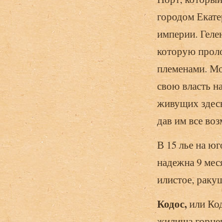
городом Екат
империи. Геле
которую проло
племенами. Мо
свою власть н
живущих здесь
дав им все во
В 15 лье на ю
надежна 9 мес
илистое, раку
Кодос,
или Ко
жилища горцев