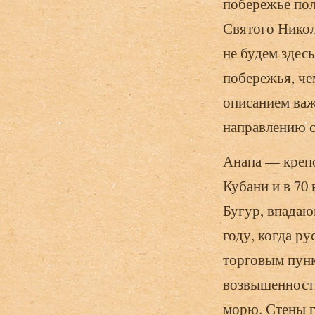
побережье пол
Святого Никол
не будем здес
побережья, че
описанием важ
направлению с
Анапа — крепо
Кубани и в 70
Бугур, впадаю
году, когда р
торговым пунк
возвышенности
морю. Стены г