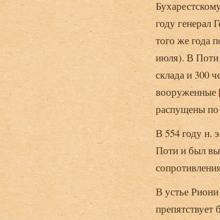
Бухарестскому
году генерал Г
того же года п
июля). В Поти
склада и 300 ч
вооруженные
распущены по
В 554 году н. 
Поти и был вы
сопротивления
В устье Риони
препятствует 