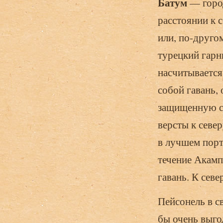
Батум
— горо
расстоянии к 
или, по-друго
турецкий гарн
насчитывается
собой гавань, 
защищенную с 
версты к север
в лучшем порт
течение Акамп
гавань. К севе
Пейсонель в с
бы очень выго