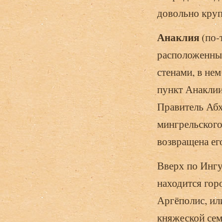
довольно круп
Анаклия
(по-
расположенный
стенами, в не
пункт Анаклии
Правитель Абх
мингрельского
возвращена ег
Вверх по Ингур
находится го
Аргёполис, ил
княжеской сем