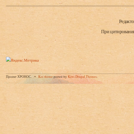
Нижний колонтитул
Редакт
При цитировании 
Проект ХРОНОС.
Koi theme
ported by
Kiwi Drupal Themes
.