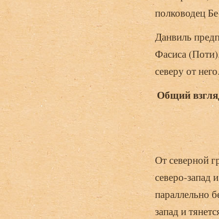
полководец Бе
Данвиль предп
Фасиса (Поти)
северу от него
Общий взгля
От северной г
северо-запад и
параллельно б
запад и тянетс