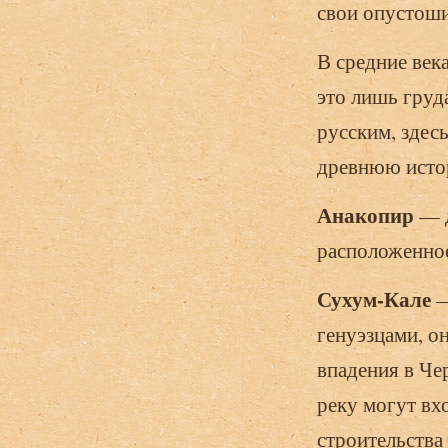
свои опустоши
В средние век
это лишь груд
русским, здес
древнюю исто
Анакопир
— 
расположенное
Сухум-Кале
—
генуэзцами, о
впадения в Чер
реку могут вх
строительства 