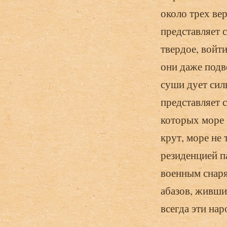
около трех ве
представляет 
твердое, войт
они даже подв
суши дует сил
представляет 
которых море о
крут, море не 
резиденцией п
военным снаря
абазов, живши
всегда эти нар