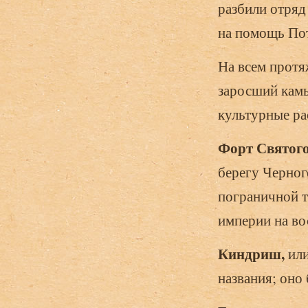
разбили отряд 
на помощь Пот
На всем протя
заросший кам
культурные ра
Форт Святог
берегу Черног
пограничной т
империи на во
Киндриш,
ил
названия; оно