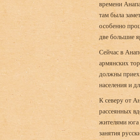
времени Анапа
там была заме
особенно проц
две большие я
Сейчас в Анап
армянских тор
должны приеха
населения и д
К северу от А
рассеянных вд
жителями юга 
занятия русск