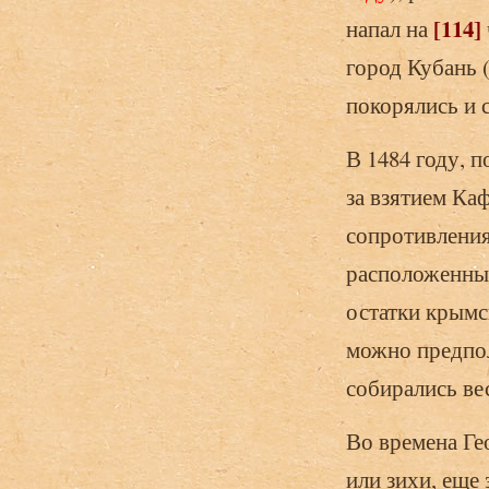
[114]
напал на
город Кубань 
покорялись и 
В 1484 году, 
за взятием Ка
сопротивления
расположенные
остатки крымск
можно предпол
собирались ве
Во времена Ге
или зихи, еще