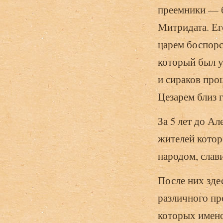
преемники — б
Митридата. Ег
царем боспорс
который был у
и сираков пр
Цезарем близ 
За 5 лет до Ал
жителей котор
народом, сла
После них зде
различного пр
которых имено