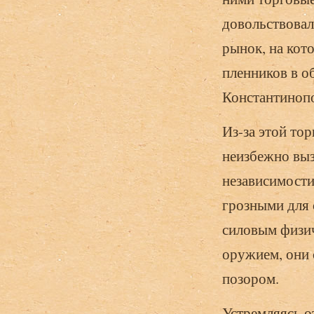
довольствовал
рынок, на кот
пленников в о
Константинопо
Из-за этой то
неизбежно выз
независимости
грозными для 
силовым физич
оружием, они 
позором.
Устремляясь о