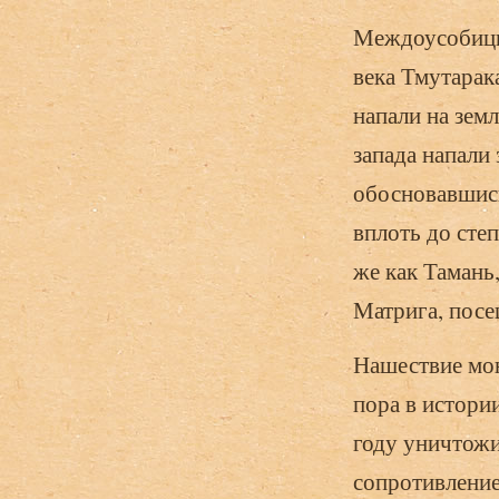
Междоусобицы 
века Тмутарак
напали на земл
запада напали 
обосновавшись
вплоть до сте
же как Тамань
Матрига, посе
Нашествие мон
пора в истори
году уничтожи
сопротивление