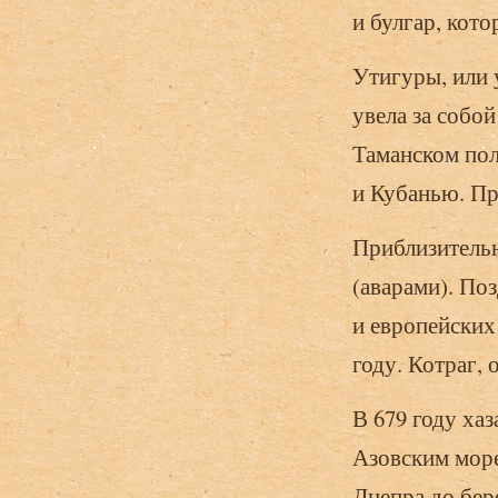
и булгар, кот
Утигуры, или 
увела за собо
Таманском пол
и Кубанью. Пр
Приблизительн
(аварами). По
и европейских
году. Котраг, 
В 679 году ха
Азовским море
Днепра до бер