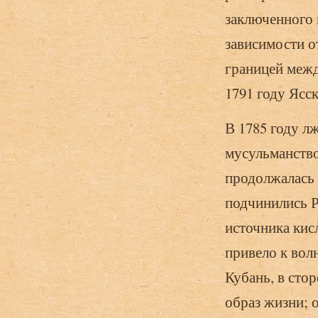
заключенного 
зависимости о
границей межд
1791 году Ясс
В 1785 году л
мусульманство
продолжалась 
подчинились Р
источника кис
привело к вол
Кубань, в сто
образ жизни; 