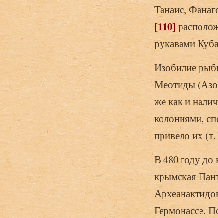
Танаис, Фанаг
[110]
располож
рукавами Куба
Изобилие рыбн
Меотиды (Азов
же как и нали
колониями, сп
привело их (т.
В 480 году до 
крымская Пант
Археанактидов
Гермонассе. По