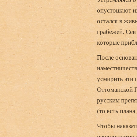
опустошают их 
остался в жив
грабежей. Сев
которые прибл
После основан
наместничеств
усмирить эти 
Оттоманской П
русским препя
(то есть плана
Чтобы наказат
неоднократно 