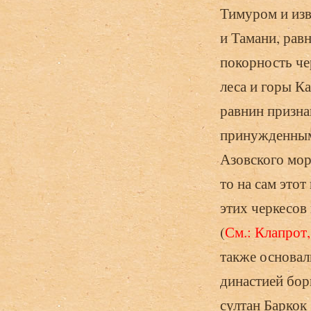
Тимуром и изв
и Тамани, рав
покорность чер
леса и горы Ка
равнин призна
принужденными
Азовского мор
то на сам это
этих черкесов
(
См.: Клапрот, 
также основал
династией бор
султан Баркок 