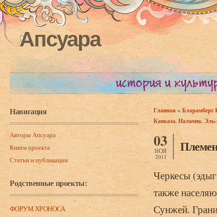
Апсуара
Навигация
»
Главная
Бларамберг И
Вы здесь
Кавказа. Нальчик. Эль-
Авторы Апсуара
03
Племен
Книги проекта
НОЯ
2011
Статьи и публикации
Черкесы (эдыге
Родственные проекты:
также населяю
Сунжей. Грани
ФОРУМ ХРОНОСА