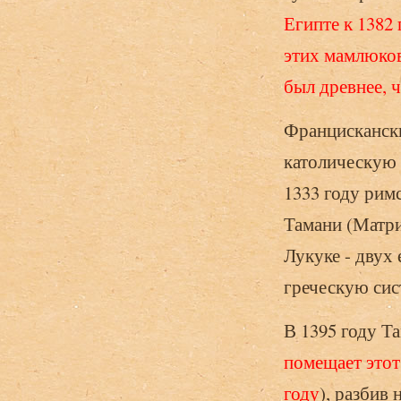
Египте к 1382 
этих мамлюков
был древнее, 
Францискански
католическую 
1333 году римс
Тамани (Матри
Лукуке - двух
греческую сис
В 1395 году Та
помещает этот 
году
), разбив