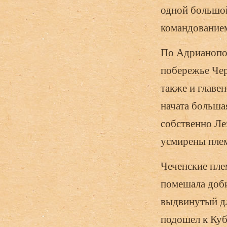
одной большой
командованием
По Адрианопол
побережье Чер
также и главе
начата больша
собственно Лез
усмирены племе
Чеченские пле
помешала доби
выдвинутый дл
подошел к Куб