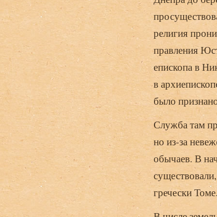
просуществова
религия прони
правления Юст
епископа в Ни
в архиепископс
было признано
Служба там пр
но из-за неве
обычаев. В на
существовали,
гречески Томе
В числе земел