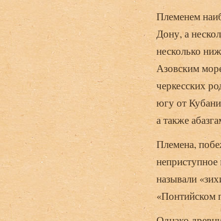
Племенем наи
Дону, а неско
несколько ниж
Азовским море
черкесских ро
югу от Кубани,
а также абазга
Племена, побе
неприступное 
называли «зих
«Понтийском п
Однако древни