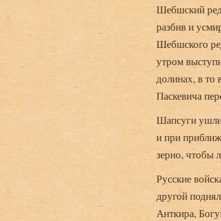
Шебшский реду
разбив и усми
Шебшского ред
утром выступи
долинах, в то
Паскевича пер
Шапсуги ушли и
и при приближ
зерно, чтобы 
Русские войска
другой поднял
Анткира, Богу