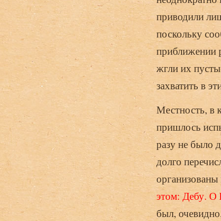
приводили лиш
поскольку соо
приближении р
жгли их пустые
захватить в эт
Местность, в 
пришлось испы
разу не было 
долго перечис
организованы 
этом: Дебу. О 
был, очевидно