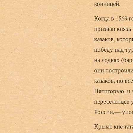
конницей.
Когда в 1569 г
призван княз
казаков, кото
победу над тур
на лодках (бар
они построили
казаков, но вс
Пятигорью, и 
переселенцев 
России,— упом
Крыме кие тат