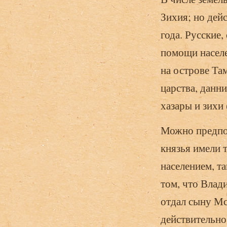
Зихия; но дей
года. Русские,
помощи населе
на острове Та
царства, данн
хазары и зихи 
Можно предпол
князья имели 
населением, т
том, что Влад
отдал сыну Мс
действительно 