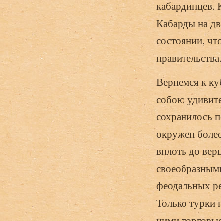
кабардинцев. 
Кабарды на две
состоянии, чт
правительства
Вернемся к ку
собою удивите
сохранилось п
окружен более
вплоть до вер
своеобразными
феодальных рес
Только турки 
ними торговые