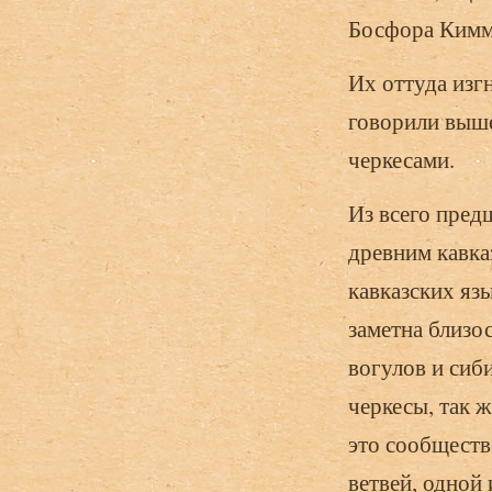
Босфора Кимме
Их оттуда изг
говорили выше
черкесами.
Из всего пред
древним кавка
кавказских язы
заметна близо
вогулов и сиб
черкесы, так 
это сообществ
ветвей, одной 