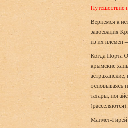
Путешествие по
Вернемся к ис
завоевания Кр
из их племен 
Когда Порта О
крымские ханы
астраханские,
основываясь н
татары, ногай
(расселяются).
Магмет-Гирей