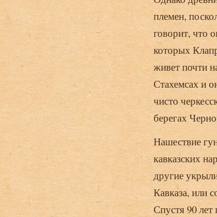
племен, поско
говорит, что о
которых Клапр
живет почти н
Стахемсах и о
чисто черкесс
берегах Черно
Нашествие гунн
кавказских на
другие укрыли
Кавказа, или с
Спустя 90 лет