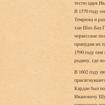
тестю царя Ив
В 1570 году о
Темрюка и раз
хан Шах-Баз-Г
черкесские по
принудив их п
1590 году они
родину, где по
В 1602 году п
присягнувшего
Кардан был по
Ивановичу Шу
черкесских кня