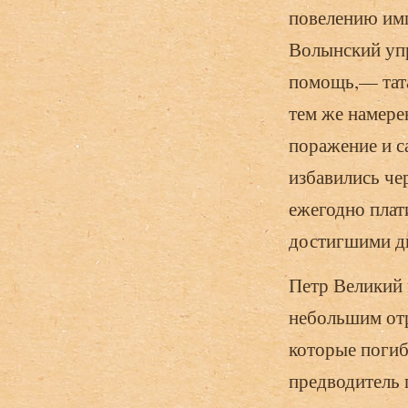
повелению имп
Волынский упр
помощь,— тата
тем же намере
поражение и с
избавились че
ежегодно плат
достигшими дв
Петр Великий 
небольшим отр
которые погибл
предводитель 