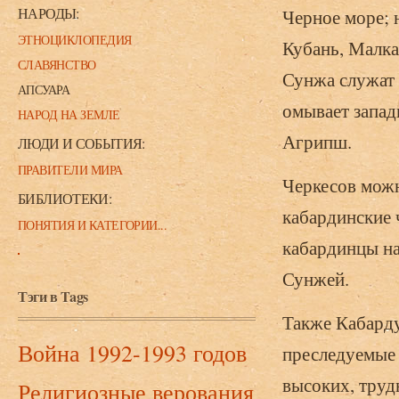
НАРОДЫ:
Черное море; 
ЭТНОЦИКЛОПЕДИЯ
Кубань, Малка
СЛАВЯНСТВО
Сунжа служат 
АПСУАРА
омывает запад
НАРОД НА ЗЕМЛЕ
Агрипш.
ЛЮДИ И СОБЫТИЯ:
ПРАВИТЕЛИ МИРА
Черкесов можн
БИБЛИОТЕКИ:
кабардинские 
ПОНЯТИЯ И КАТЕГОРИИ...
кабардинцы на
Сунжей.
Тэги в Tags
Также Кабарду
Война 1992-1993 годов
преследуемые 
высоких, труд
Религиозные верования