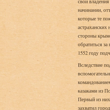
свои владения
начинании, от
которые те по
астраханских 
стороны крымс
обратиться за
1552 году под
Вследствие по
вспомогательн
командование
казаками из П
Первый из них
захватил горо