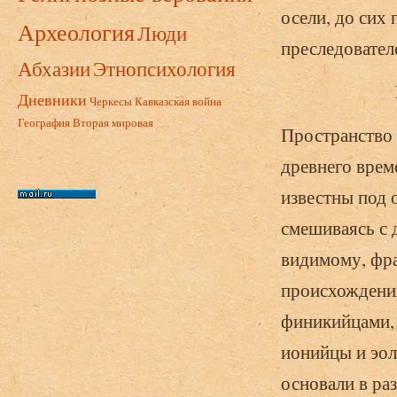
осели, до сих
Археология
Люди
преследовател
Абхазии
Этнопсихология
Дневники
Черкесы
Кавказская война
География
Вторая мировая
Пространство 
древнего врем
известны под 
смешиваясь с 
видимому, фра
происхождения
финикийцами, 
ионийцы и эол
основали в ра