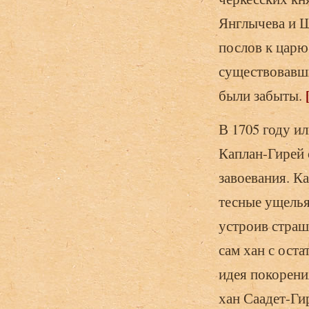
Янглычева и Ш
послов к цар
существовавши
были забыты.
В 1705 году и
Каплан-Гирей 
завоевания. К
тесные ущелья 
устроив страш
сам хан с оста
идея покорени
хан Саадет-Ги