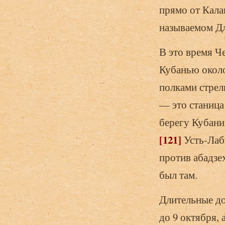
прямо от Кала
называемом Д
В это время Ч
Кубанью около
полками стрел
— это станица
берегу Кубани
[121]
Усть-Лаб
против абадзе
был там.
Длительные до
до 9 октября,