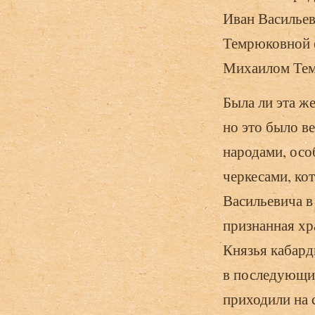
Иван Васильев
Темрюковной (
Михаилом Темр
Была ли эта ж
но это было в
народами, осо
черкесами, ко
Васильевича в
признанная хр
Князья кабард
в последующ
приходили на 