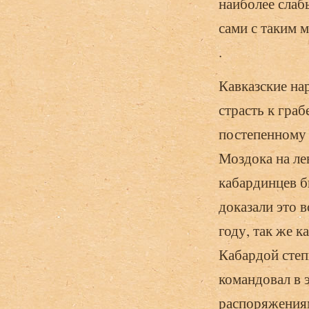
наиболее слаб
сами с таким 
.
Кавказские на
страсть к гра
постепенному 
Моздока на ле
кабардинцев б
доказали это 
году, так же к
Кабардой степ
командовал в 
распоряжениям