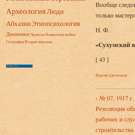
Вообще следов
Археология
Люди
только мастеро
Абхазии
Этнопсихология
Н. Ф.
Дневники
Черкесы
Кавказская война
География
Вторая мировая
«Сухумский ве
[ 43 ]
Версия для печати
‹ № 07. 1917 г
Резолюция об
рабочих и сл
строительства