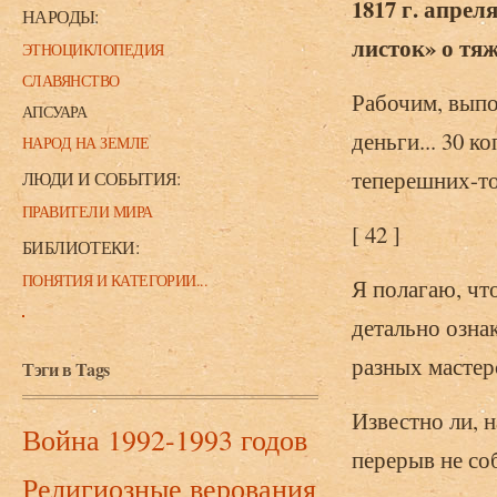
1817 г. апре
НАРОДЫ:
листок» о тяж
ЭТНОЦИКЛОПЕДИЯ
СЛАВЯНСТВО
Рабочим, выпо
АПСУАРА
деньги... 30 к
НАРОД НА ЗЕМЛЕ
теперешних-то
ЛЮДИ И СОБЫТИЯ:
ПРАВИТЕЛИ МИРА
[ 42 ]
БИБЛИОТЕКИ:
ПОНЯТИЯ И КАТЕГОРИИ...
Я полагаю, чт
детально озна
разных мастер
Тэги в Tags
Известно ли, 
Война 1992-1993 годов
перерыв не со
Религиозные верования