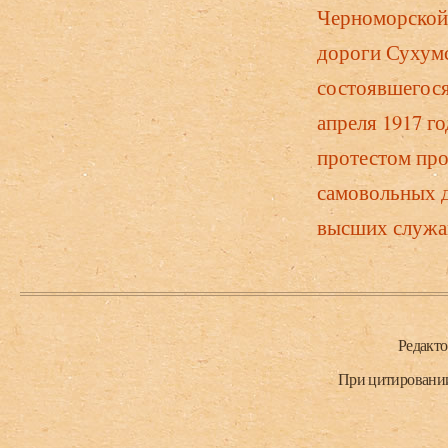
Черноморской
дороги Сухумс
состоявшегося
апреля 1917 го
протестом пр
самовольных 
высших служа
Нижний колонтитул
Редакт
При цитировании 