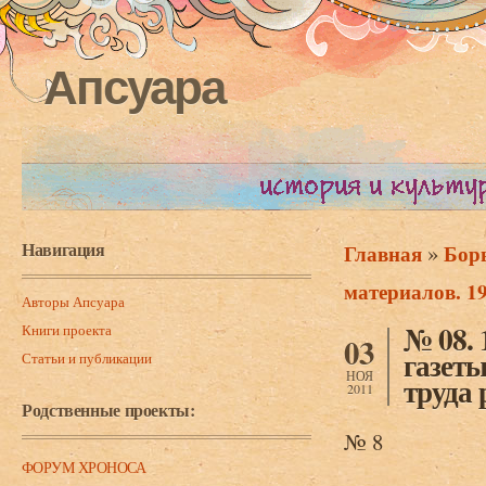
Апсуара
Навигация
»
Главная
Борь
Вы здесь
материалов. 19
Авторы Апсуара
№ 08. 
Книги проекта
03
газет
Статьи и публикации
НОЯ
труда 
2011
Родственные проекты:
№ 8
ФОРУМ ХРОНОСА