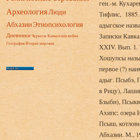
ген.-м. Кухаре
Археология
Люди
Тифлис, 1885. 
Абхазии
Этнопсихология
адыгское назва
Дневники
Записки Кавка
Черкесы
Кавказская война
География
Вторая мировая
XXIV. Вып. 1.
Хошупсы назыв
первое (?) на
адыг. Псыбэ, П
в Рицу), Лаши
Бзыби), Псыкв
Ахипс; озера 
Псыш, котлови
Абхазии. М., 1