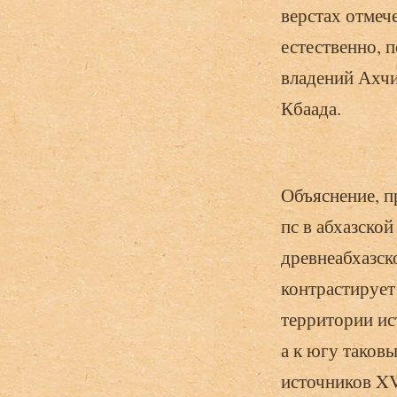
верстах отмеч
естественно, 
владений Ахчи
Кбаада.
Объяснение, п
пс в абхазско
древнеабхазско
контрастирует
территории ис
а к югу таков
источников XV