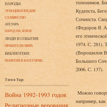
топонимов. Би
НАРОДЫ:
Кудепста, Беге
ЭТНОЦИКЛОПЕДИЯ
СЛАВЯНСТВО
Сочипста. Ско
АПСУАРА
(Федоров Я. А
НАРОД НА ЗЕМЛЕ
его этническо
ЛЮДИ И СОБЫТИЯ:
1974. С. 281).
ПРАВИТЕЛИ МИРА
(Ворошилов В.
БИБЛИОТЕКИ:
Большого Сочи
ПОНЯТИЯ И КАТЕГОРИИ...
2006. С. 137).
Тэги в Tags
Можно говорит
Война 1992-1993 годов
например, как
Религиозные верования