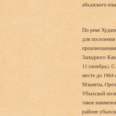
абхазского язы
По реке Худапс
для поселения
произношения 
Западного Кав
11 (ноябрь). С
месте до 1864
Мзымты, Орехо
Убыхской поля
такое наимено
районе убыхск