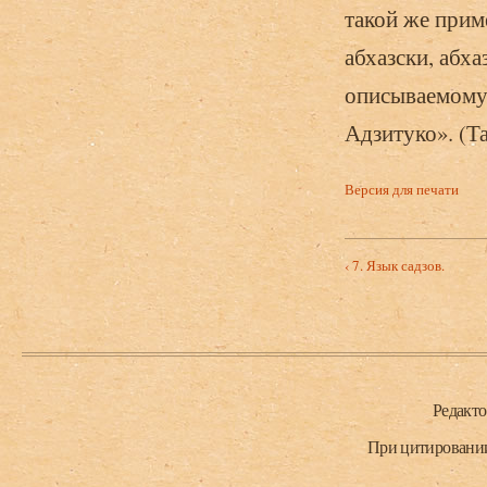
такой же приме
абхазски, абх
описываемому 
Адзитуко». (Та
Версия для печати
‹ 7. Язык садзов.
Нижний колонтитул
Редакт
При цитировании 