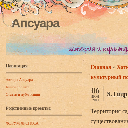
Апсуара
Навигация
»
Главная
Хот
Вы здесь
культурный по
Авторы Апсуара
Книги проекта
06
8. Гид
Статьи и публикации
ИЮН
2011
Родственные проекты:
Территория са
существование
ФОРУМ ХРОНОСА