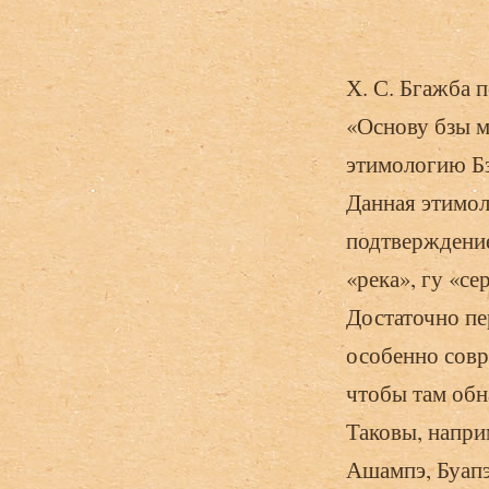
Х. С. Бгажба 
«Основу бзы м
этимологию Бз
Данная этимол
подтверждение
«река», гу «се
Достаточно пе
особенно совр
чтобы там обн
Таковы, напри
Ашампэ, Буапэ