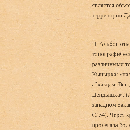
является объя
территории Д
Н. Альбов отм
топографическ
различными то
Кыцырха: «наз
абхазцам. Всю
Цендышха». (А
западном Закав
С. 54). Через 
пролегала бол