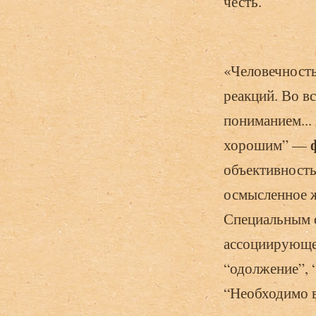
честь.
«Человечност
реакций. Во в
пониманием...
хорошим” —
объективность
осмысленное ж
Специальным о
ассоциирующее
“одолжение”, 
“Необходимо 