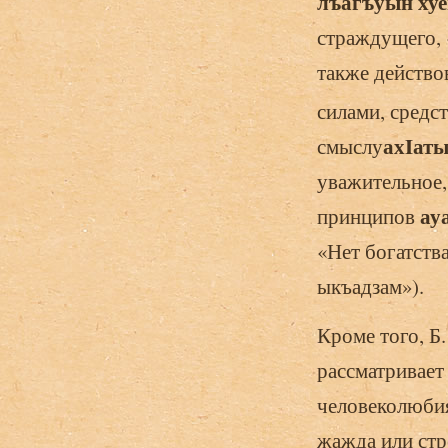
лъагъуын ху
страждущего, 
также действо
силами, средст
ах
Iат
смыслу
уважительное,
ау
принципов
«Нет богатств
ыкъадзам»).
Кроме того, Б
рассматривае
человеколюби
жажда или стр