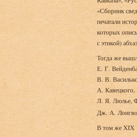
«Сборник свед
печатали исто
которых описы
с этикой) абха
Тогда же вышл
Е. Г. Вейденб
В. В. Василько
А. Кавецкого,
Л. Я. Люлье, Ф
Дж. А. Лонгво
В том же XIX 