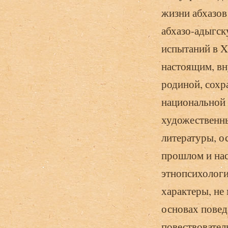
жизни абхазов
абхазо-адыгск
испытаний в X
настоящим, вн
родиной, сохр
национальной 
художественны
литературы, 
прошлом и нас
этнопсихологи
характеры, не
основах повед
повествовател