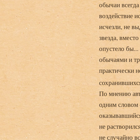
обычаи всегда
воздействие и
исчезли, не в
звезда, вместо
опустело бы..
обычаями и тра
практически н
сохранившихся
По мнению авт
одним словом 
оказывавшийся
не растворилс
не случайно в