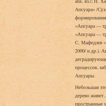
абх. яз./; Н. 
Апсуара» /Суху
формирования.
«Апсуара — тр
«Апсуара — тр
С. Мафедзев «
2000/ и др.).
деградирующе
процессов, за
Апсуары.
Небольшая эт
дерево живет.
пространные з