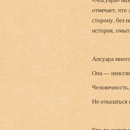
отмечает, что 
сторону, без 
история, омыт
Апсуара много
Она — неисся
Человечность, 
Не отказаться 
Кто-то живет в