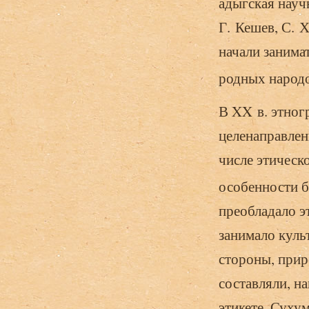
адыгская науч
Г. Кешев, С. Х
начали занима
родных народо
В XX в. этног
целенаправлен
числе этическ
особенности б
преобладало э
занимало куль
стороны, прир
составляли, н
этикете. Сухум