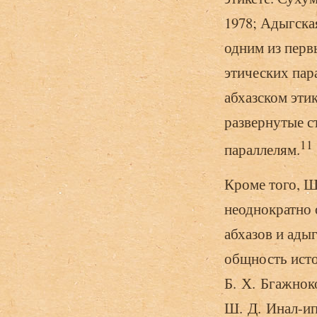
1978; Адыгская
одним из перв
этических пар
абхазском этик
развернутые с
11
параллелям.
Кроме того, Ш
неоднократно 
абхазов и ады
общность исто
Б. Х. Бгажнок
Ш. Д. Инал-ип