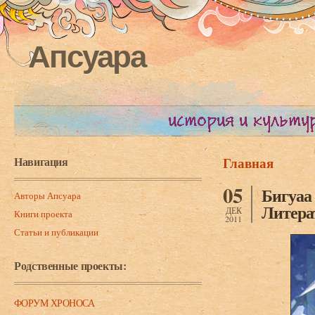
Апсуара
Навигация
Главная
Вы здесь
05
Бигуаа
Авторы Апсуара
Литера
ДЕК
Книги проекта
2011
Статьи и публикации
Родственные проекты:
ФОРУМ ХРОНОСА