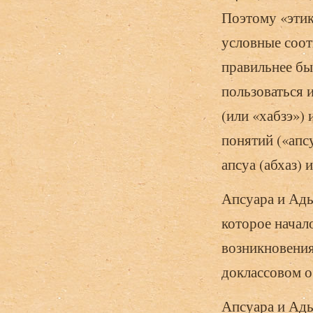
Поэтому «этик
условные соот
правильнее бы
пользоваться 
(или «хабзэ») 
понятий («апс
апсуа (абхаз) 
Апсуара и Ады
которое начал
возникновения
доклассовом о
Апсуара и Ады