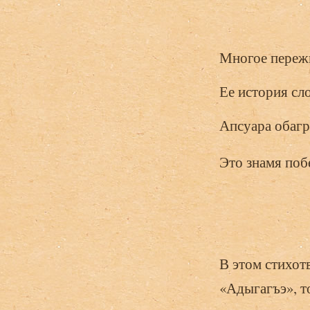
Многое переж
Ее история сл
Апсуара обагр
Это знамя поб
В этом стихот
«Адыгагъэ», т