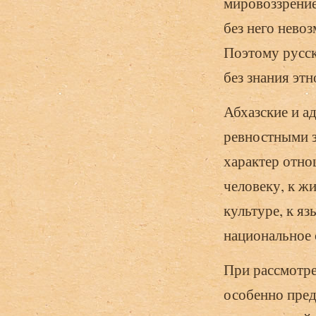
мировоззрение
без него нево
Поэтому русс
без знания эт
Абхазские и а
ревностными з
характер отно
человеку, к жи
культуре, к я
национальное 
При рассмотре
особенно пред