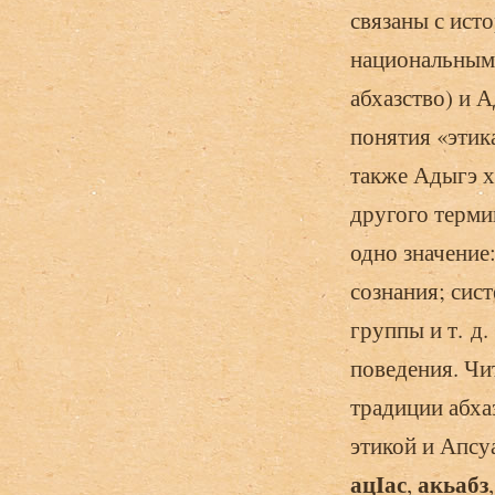
связаны с ист
национальным
абхазство) и А
понятия «этик
также Адыгэ х
другого термин
одно значение
сознания; сис
группы и т. д.
поведения. Чи
традиции абха
этикой и Апсу
ац
Iас
акьабз
,