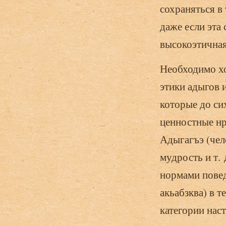
сохраняться в 
даже если эта 
высокоэтичная
Необходимо хо
этики адыгов и
которые до си
ценностные нр
Адыгагъэ (чело
мудрость и т.
нормами поведе
акьабзква) в т
категории нас