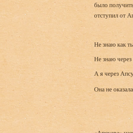
было получить,
отступил от А
Не знаю как т
Не знаю через
А я через Апс
Она не оказала
«Апсуара» наз