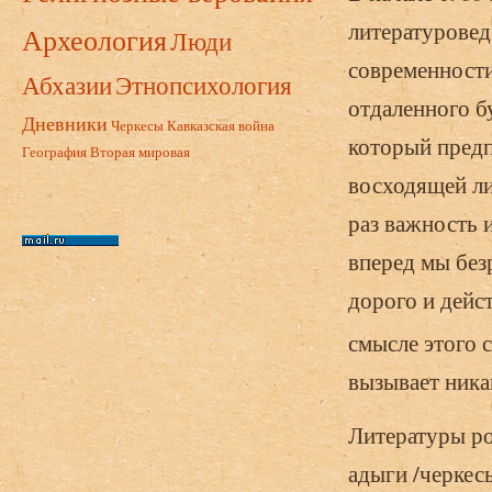
литературовед
Археология
Люди
современности
Абхазии
Этнопсихология
отдаленного б
Дневники
Черкесы
Кавказская война
который предп
География
Вторая мировая
восходящей ли
раз важность 
вперед мы безр
дорого и дейс
смысле этого с
вызывает ника
Литературы ро
адыги /черкес