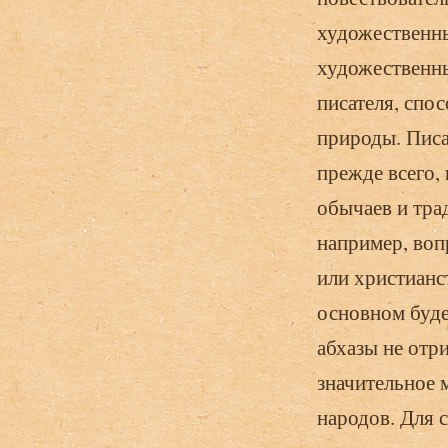
художественны
художественны
писателя, спо
природы. Писа
прежде всего,
обычаев и тра
например, воп
или христианс
основном буде
абхазы не отр
значительное 
народов. Для 