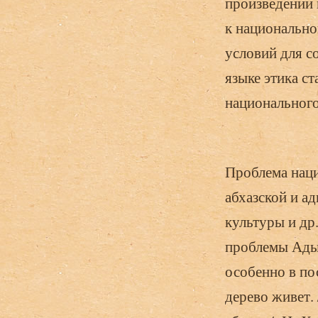
произведений 
к национальной
условий для с
языке этика с
национального
Проблема наци
абхазской и а
культуры и др
проблемы Адыг
особенно в по
дерево живет. 