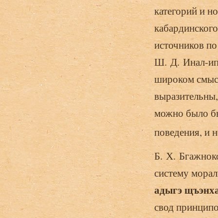
категорий и н
кабардинского
источников по
Ш. Д. Инал-ип
широком смысл
выразительны,
можно было бы
поведения, и 
Б. Х. Бгажнок
систему морал
адыгэ щъэнха
свод принцип