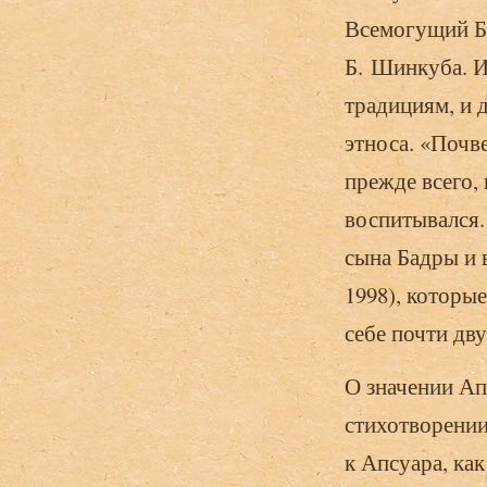
Всемогущий Бо
Б. Шинкуба. И
традициям, и 
этноса. «Почв
прежде всего, 
воспитывался.
сына Бадры и 
1998), которы
себе почти дв
О значении Ап
стихотворении
к Апсуара, ка