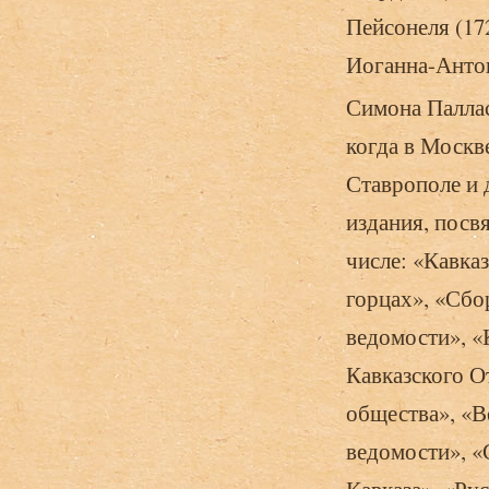
Пейсонеля (17
Иоганна-Антон
Симона Паллас
когда в Москв
Ставрополе и 
издания, посв
числе: «Кавка
горцах», «Сбо
ведомости», «
Кавказского О
общества», «В
ведомости», «
Кавказа», «Ру