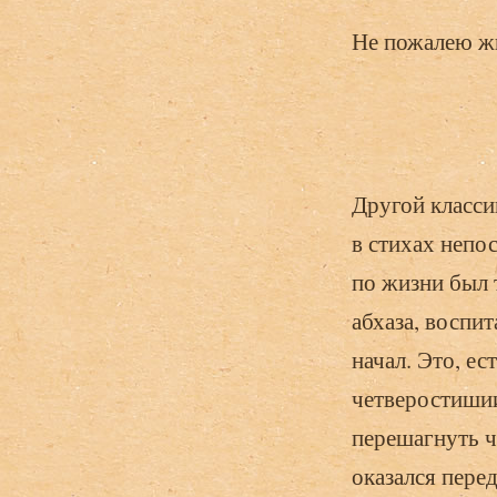
Не пожалею жи
Другой класси
в стихах непо
по жизни был 
абхаза, воспи
начал. Это, ес
четверостишии
перешагнуть ч
оказался пере