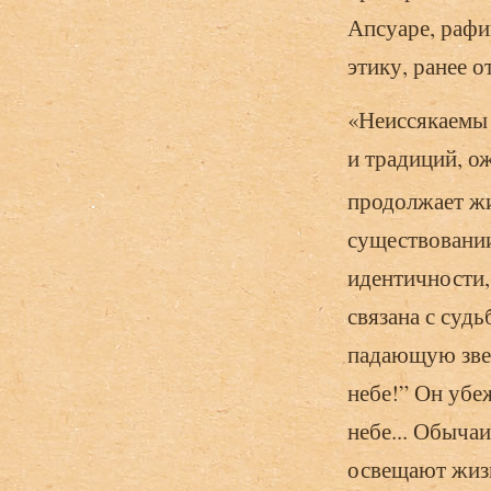
Апсуаре, рафи
этику, ранее 
«Неиссякаемы 
и традиций, о
продолжает жи
существовании
идентичности,
связана с суд
падающую звез
небе!” Он убе
небе... Обыча
освещают жизн