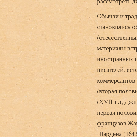
рассмотреть 
Обычаи и трад
становились о
(отечественны
материалы вст
иностранных п
писателей, ес
коммерсантов
(вторая полов
(XVII в.), Дж
первая полови
французов Жан
Шардена (1643