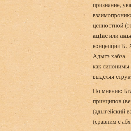
признание, ув
взаимопроник
ценностной (эт
ац
Iас
акь
или
концепции Б. 
Адыгэ хабзэ —
как синонимы. 
выделяя струк
По мнению Бга
принципов (ве
(адыгейский 
(сравним с абх