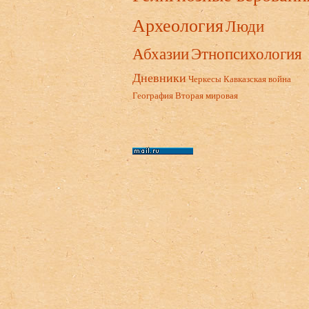
Археология
Люди
Абхазии
Этнопсихология
Дневники
Черкесы
Кавказская война
География
Вторая мировая