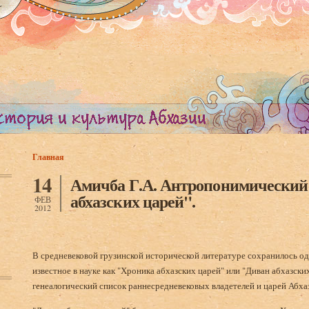
Главная
Вы здесь
14
Амичба Г.А. Антропонимический
абхазских царей".
ФЕВ
2012
В средневековой грузинской исторической литературе сохранилось о
известное в науке как "Хроника абхазских царей" или "Диван абхазски
генеалогический список раннесредневековых владетелей и царей Абха