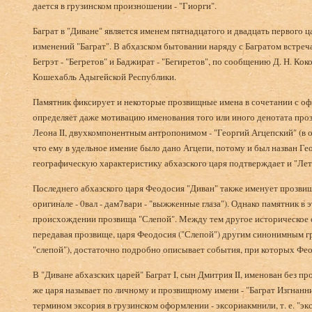
дается в грузинском произношении - "Гиорги".
Баграт в "Диване" является именем пятнадцатого и двадцать первого 
изменений "Баграт". В абхазском бытовании наряду с Багратом встреч
Бегрэт - "Бегретов" и Баджират - "Бегиретов", по сообщению Д. Н. Кок
Кошехабль Адыгейской Республики.
Памятник фиксирует и некоторые прозвищные имена в сочетании с о
определяет даже мотивацию именования того или иного денотата прозв
Леона II, двухкомпонентным антропонимом - "Георгий Агцепский" (в о
что ему в удельное имение было дано Агцепи, потому и был назван Г
географическую характеристику абхазского царя подтверждает и "Ле
Последнего абхазского царя Феодосия "Диван" также именует прозви
оригинале - 0вал - дам7вари - "выжженные глаза"). Однако памятник в 
происхождении прозвища "Слепой". Между тем другое историческое со
передавая прозвище, царя Феодосия ("Слепой") другим синонимным гр
"слепой"), достаточно подробно описывает события, при которых Фе
В "Диване абхазских царей" Баграт I, сын Дмитрия II, именован без п
же царя называет по личному и прозвищному имени - "Баграт Изгнанни
термином эксория в грузинском оформлении - эксориакмнили, т. е. "э