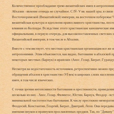
Количественное преобладание греко-византийских имен в антропони
Абхазии - явление отнюдь не случайное. С IV- V вв. нашей эры, в связ
Восточноримской (Византийской) империи, на восточном побережье Ч
византийская культура и идеология православного христианства, пост
влияния из Колхиды. Вследствие этого христианские канонические им
официальными, в первую очередь, для высокопоставленных светских 
Византийской империи, в том числе в Абхазии.
Вместе с тем явствует, что местная христианская организация все же 
антропонимии. Этим объясняется, как видно, бытование в абхазской п
некоторых местных (Барнук) и иранских (Анос, Гозар, Баграт, Гуранду
Несмотря на недостаточность источников, ретроспективно можно пре
обращения абхазов в христианство (VI век) в широких слоях населен
имен, в том числе языческих.
С точки зрения интенсивности бытования и престижности, приведенны
несколько из них - Анос, Гозар, Филиктос, Юстин, Барнук, Феодор - вс
минимальной частотностью бытования. К числу престижно-меморати
Феодосий, Константин, Георгий, Баграт, Дмитрий, Леон. Они передава
именами внуков и правнуков прославленных предков. Так, по "Дивану