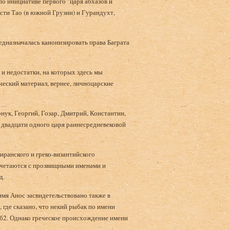
по инициативе первого "царя абхазов и
асти Тао (в южной Грузии) и Гурандухт,
едназначалась канонизировать права Баграта
 и недостатки, на которых здесь мы
еский материал, вернее, личноцарские
нук, Георгий, Гозар, Дмитрий, Константин,
 двадцати одного царя раннесредневековой
иранского и греко-византийского
сочетаются с прозвищными именами и
д.
имя Анос засвидетельствовано также в
 где сказано, что некий рыбак по имени
б2. Однако греческое происхождение имени