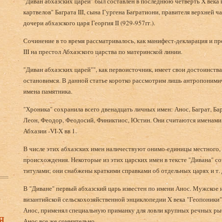
"Диван абхазских царей" был составлен в последнюю четверть X века 
картвелов" Баграта III, сына Гургена Багратиони, правителя верхней ч
дочери абхазского царя Георгия II (929-957гг.).
Сочинение в то время рассматривалось, как манифест-декларация и пр
III на престол Абхазского царства по материнской линии.
"Диван абхазских царей"", как первоисточник, имеет свои достоинства
остановимся. В данной статье коротко рассмотрим лишь антропонимич
имена памятника.
"Хроника" сохранила всего двенадцать личных имен: Анос, Баграт, Бар
Леон, Феодор, Феодосий, Финиктиос, Юстин. Они считаются именами
Абхазии -VI-X вв 1.
В числе этих абхазских имен наличествуют онимо-единицы местного, 
происхождения. Некоторые из этих царских имен в тексте "Дивана" 
титулами; они снабжены краткими справками об отдельных царях и т. 
В "Диване" первый абхазский царь известен по имени Анос. Мужское 
в
византийской сельскохозяйственной энциклопедии X века "Геопоники",
Анос, применял специальную приманку для ловли крупных речных ры
я
Анос все же сомнительно.