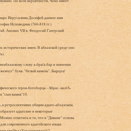
вовано. По всей вероятности, Чоно имеет
риарх Иерусалима Досифей данное имя
офан Исповедник (760-818 гг.)
нук8. Аномах VII в. Феодосий Гангрский
х исторических имен. В абхазской среде оно
ъ).
неабхазскому слову а-бра/а-бар в значении
 "жемчуг" букв. "белый камень", Бырцха/
фического героя-богоборца - Абрас- кил/А-
к "сын камня"10.
, а ретроспективно общим адыго-абхазским,
 образует адыгские и некоторые
Можно отметить и то, что в "Диване" основа
 для современного адыгейского языка
форма ква/йъа (Уэрдэщыкъуэ)12.