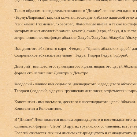
Таким образом, засвидетельствованное в "Диване" личное имя одного
(Барнук/Барныкъ), как нам кажется, восходит к абхазо-адыгской этно-
"сын камня" ("каменев", "хребтов"). Фамильные имена, а также мисти
которых лежит апеллятив камень (ахахъ), скала (ахра, абаху), и в нас
антропонимическом фонде абхазов (Хахуба/Хахубиа, Абахуба/ Абыхуба
Имя девятого абхазского царя - Феодор в "Диване абхазских царей" да
Современное абхазское звучание - Тедра, Тидора ()едра, )идора9.
Дмитрий - имя шестого, тринадцатого и девятнадцатого царей Абхази
формы его написания: Димитри и Деметре.
Феодосий - личное имя седьмого, двенадцатого и двадцатого абхазски
Теодоси ()еодоси9, в других грузинских летописях встречается и вари
Константин - имя восьмого, десятого и шестнадцатого царей Абхазии.
Константин и Константине.
В "Диване" Леон является именем одиннадцатого и восемнадцатого ца
одинаковой форме - "Леон". В других грузинских сочинениях встречае
Георгий считается личным именем четырнадцатого и семнадцатого цар