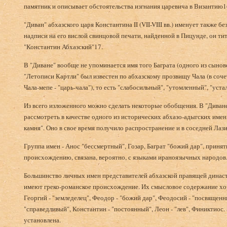
памятник и описывает обстоятельства изгнания царевича в Византию1
"Диван" абхазского царя Константина II (VII-VIII вв.) именует также 
надписи на его вислой свинцовой печати, найденной в Пицунде, он ти
"Константин Абхазский"17.
В "Диване" вообще не упоминается имя того Баграта (одного из сынове
"Летописи Картли" был известен по абхазскому прозвищу Чала (в сочет
Чала-мепе - "царь-чала"), то есть "слабосильный", "утомленный", "уста
Из всего изложенного можно сделать некоторые обобщения. В "Диван
рассмотреть в качестве одного из исторических абхазо-адыгских име
камня". Оно в свое время получило распространение и в соседней Лази
Группа имен - Анос "бессмертный", Гозар, Баграт "божий дар", принят
происхождению, связана, вероятно, с языками ираноязычных народов
Большинство личных имен представителей абхазской правящей династи
имеют греко-романское происхождение. Их смысловое содержание хор
Георгий - "земледелец", Феодор - "божий дар", Феодосий - "посвященн
"справедливый", Константин - "постоянный", Леон - "лев", Финиктиос
установлена.