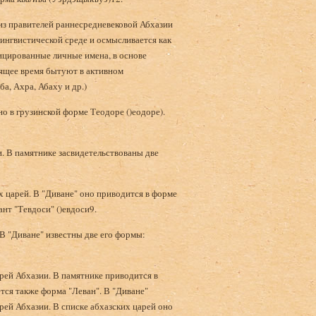
 из правителей раннесредневековой Абхазии
лингвистической среде и осмысливается как
фицированные личные имена, в основе
тоящее время бытуют в активном
, Ахра, Абаху и др.)
но в грузинской форме Теодоре ()еодоре).
и. В памятнике засвидетельствованы две
х царей. В "Диване" оно приводится в форме
ант "Тевдоси" ()евдоси9.
 В "Диване" известны две его формы:
рей Абхазии. В памятнике приводится в
тся также форма "Леван". В "Диване"
ей Абхазии. В списке абхазских царей оно