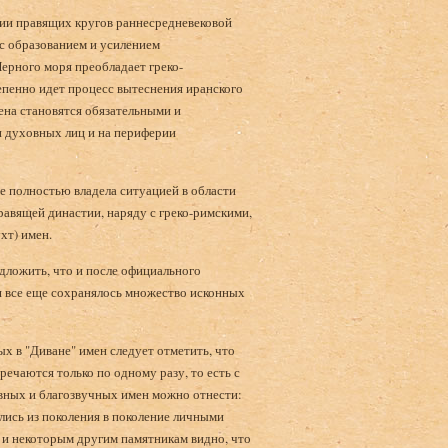
мии правящих кругов раннесредневековой
и с образованием и усилением
ерного моря преобладает греко-
епенно идет процесс вытеснения иранского
ена становятся обязательными и
и духовных лиц и на периферии
не полностью владела ситуацией в области
равящей династии, наряду с греко-римскими,
хт) имен.
дложить, что и после официального
ия все еще сохранялось множество исконных
х в "Диване" имен следует отметить, что
тречаются только по одному разу, то есть с
вных и благозвучных имен можно отнести:
лись из поколения в поколение личными
" и некоторым другим памятникам видно, что