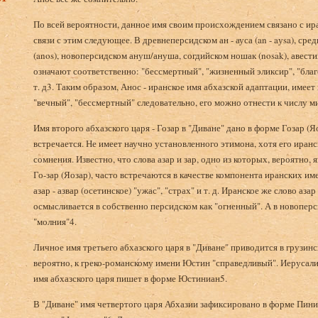
По всей вероятности, данное имя своим происхождением связано с ир
связи с этим следующее. В древнеперсидском ан - ауса (an - aуsa), ср
(anos), новоперсидском ануш/ануша, согдийском ношак (nosak), авести
означают соответственно: "бессмертный", "жизненный эликсир", "бла
т. д3. Таким образом, Анос - иранское имя абхазской адаптации, име
"вечный", "бессмертный" следовательно, его можно отнести к числу 
Имя второго абхазского царя - Гозар в "Диване" дано в форме Гозар (Я
встречается. Не имеет научно установленного этимона, хотя его ира
сомнения. Известно, что слова азар и зар, одно из которых, вероятно,
Го-зар (Яозар), часто встречаются в качестве компонента иранских имен
азар - азвар (осетинское) "ужас", "страх" и т. д. Иранское же слово аз
осмысливается в собственно персидском как "огненный". А в новоперс
"молния"4.
Личное имя третьего абхазского царя в "Диване" приводится в грузинс
вероятно, к греко-романскому имени Юстин "справедливый". Иерусал
имя абхазского царя пишет в форме Юстиниан5.
В "Диване" имя четвертого царя Абхазии зафиксировано в форме Пин