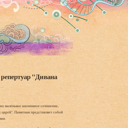
 репертуар "Дивана
дно маленькое анонимное сочинение,
х царей". Памятник представляет собой
зии.