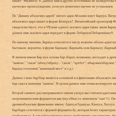
пишет "Филиктос"6. Данное имя в других источниках не засвидетельст
греческое происхождение, хотя его номогенез научно не установлен.
По "Дивану абхазских царей" пятого царя Абхазии зовут Барнук. Пат
абхазского царя пишет в форме Копорук7. Византийский хронограф Фе
свидетельствует, что в VII веке одного лазского царя также звали Бар
данное имя лазского царя передает в форме Лебарнук/Лебарникиос9.
По нашему мнению, Барнук относится к числу исконно абхазо-адыгски
бытовало, вероятно, в форме Барныку (Барныйъ) или Барныху (Барный
В личном имени Бар-нук основа бар (барн), возможно, восходит к древ
"камень", "скала" (абаху/абраху - "скала", "хребет"; абырлаш/абарлаш
Барцха (топоним) "каменный мост" и т.д.).
Данное слово бар/быр является основной и в фиктониме абхазского ми
бар-скил в значении "камень". В целом данное имя этимологизируют ка
Второй элемент рассматриваемого имени ук/нук мы считаем адыгским
патронимическим формантом ква (къуэ/йъа) со значением "сын"11. Он
древнеабхазские фамильные имена: Адихуа/Адикуаа, Канхуа, Хатхуа. 
бар/барн сочетается с формой форманта йу, которая более характерна
(щэбэтыкъу). А для кабардинского языка свойственна, как известно, 