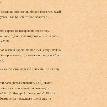
6.
без прозвищного имени. Между тем в греческой
тулован как Константинос Абасгиас -
й Георгия II), который по сведениям
ании с грузинским титулом мепе - "царь" -
лый"18.
е абхазских царей" личное имя Барнук можно
н, которые можно этимологизировать как "сын
ке.
ых в абхазской царской династии, по своему
.
и, засвидетельствованных в "Диване",
ошо известно в научной литературе:
ый богу", Дмитрий - "земля-мать", Юстин -
. Этимология последнего имени ещё не