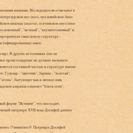
анскими языками. Исследователи отмечают в
еднеперсидском нос (nos), пехлевийском Анос
йском анаоша (anaosa), осетинском анус/анос
гословенный", "вечный", "неуничтожимый" и
ет прозрачную смысловую структуру -
мистифицированных имен.
озар). В других источниках оно не
нское происхождение не должно вызывать
 является составной частью в структуре имени
: Гульзар - "цветник", Зарина - "золотая",
ар "огонь", бытующее как и личное имя,
идском азарахш означает "блеск огня",
кой форме "Иствине", что восходит,
имский патриарх XVII века Досифей данное
иктиос (*иниктиос9. Патриарх Досифей