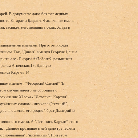
царей. В документе дано без форменных
аются Багарат и Багрант. Фамильные имена
ова, засвидетельствованы в селах Ходзь и
фициальными именами. При этом иногда
ищем. Так, "Диван", именуя Георгия I, сына
ригинале - Гиорги Ая7е8ели9, разъясняет,
еоргием Агцепским13. Данную
топись Картли"14.
щным именем - "Феодосий Слепой" (В
этом случае ничего не сообщает о
чинение XI века - "Летопись Картли",
узинским словом - мцухаре ("темный",
одосия ослепил его родной брат Дмитрий15.
розвищного имени. А "Летопись Картли" этого
к". Данное прозвище в ней дано греческим
ксорированный", "изгнанный". При этом