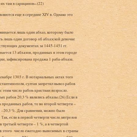
их там в сарицинов».(22)
ляются еще в середине XIV в. Однако это
минается лишь один абхаз, которому было
сть лишь один договор об абхазской девочке
тствующих документах за 1445-1451 гг.
нается 13 абхазов, проданных в этом городе
ии, зафиксирована продажа 1 раба-абхаза.
екабре 1303 г. В нотариальных актах того
нстантинополя, султан запретил вывоз рабов
с этим число рабов-христиан возросло.
ых рабов 20,3 % являлись абхазы.(26) Если в
а проданных рабов, то во второй четверти –
ка –20,3 %. Для сравнения, можно было
Так, если в первой четверти число мегрелов
в третьей четверти – 1 %, а в четвертой
V в этого число ежегодно вывозимых в страны