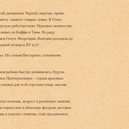
тий, вызванных Черной смертью, прямо
завозу «живого товара» извне. В Генуе
орскую работорговлю. Огромное количество
озимых из Каффы и Таны. По ряду
ников Генуи, Флоренции, Венеции доходила до
ервой четверти XV в.(3)
рье. По словам Пистарино, основными
овля рабами быстро развивалась, будучи
чное Причерноморье – страна красивых
вляла для этой торговли товар, высоко
елосложение, возраст и различные занятия,
и черкесские и абхазские феодалы, которые
ивы и хорошо сложены, тоже продавались;