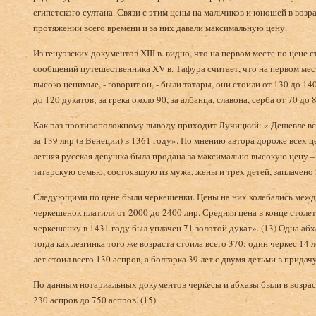
египетского султана. Связи с этим цены на мальчиков и юношей в возра
протяжении всего времени и за них давали максимальную цену.
Из генуэзских документов XIII в. видно, что на первом месте по цене 
сообщений путешественника XV в. Тафура считает, что на первом мес
высоко ценимые, - говорит он, - были татары, они стоили от 130 до 140
до 120 дукатов; за грека около 90, за албанца, славона, серба от 70 до 
Как раз противоположному выводу приходит Лучицкий: « Дешевле все
за 139 лир (в Венеции) в 1361 году». По мнению автора дороже всех ц
летняя русская девушка была продана за максимально высокую цену –
татарскую семью, состоявшую из мужа, жены и трех детей, заплачено 2
Следующими по цене были черкешенки. Цены на них колебались между 
черкешенок платили от 2000 до 2400 лир. Средняя цена в конце столет
черкешенку в 1431 году был уплачен 71 золотой дукат». (13) Одна абха
тогда как лезгинка того же возраста стоила всего 370; один черкес 14 л
лет стоил всего 130 аспров, а болгарка 39 лет с двумя детьми в придачу
По данным нотариальных документов черкесы и абхазы были в возрасте
230 аспров до 750 аспров. (15)