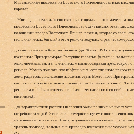
Миграционные процессы из Восточного Причерноморья надо рассматр
народов.
Миграции населения тесно связаны с социально-экономическим пол
процессы из Восточного Причерноморья будут рассмотрены, как след
положения народов Восточного Причерноморья, которое со своей сто
геополитических баталий в этом регионе ведущих стран черноморско
До взятия султаном Константинополя (до 29 мая 1453 г.) миграционны
восточного Причерноморья. Растущие торговые фактории итальянских 
экономическом, так и в политическом плане, создавала прекрасную поч
региона. Можно полагать, что коэффициент естественного прироста н
демографическое положение населения стран Восточного Причерномо
населению, с положительным темпом роста. Согласно теорий А. Дж. Л
регионе можно было отнести к стабильному населению со стабильным
население.(1)
Для характеристики развития населения большое значение имеет уста
потребности людей. Эта степень измеряется путем сопоставления пок
в
материальных и духовных благ с рациональными нормами потреблени
уровень производительных сил, природно-климатические условия, харак
я
(2)