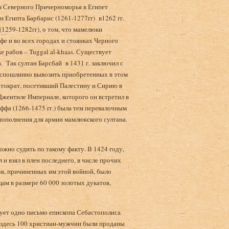
з Северного Причерноморья в Египет
 Египта Барбарис (1261-1277гг) в1262 гг.
1259-1282гг), о том, что мамелюки
фе и во всех городах и стоянках Черного
 рабов – Tuggal al-khaas. Существует
. Так султан Барсбай в 1431 г. заключил с
еспошлинно вывозить приобретенных в этом
истократ, посетивший Палестину и Сирию в
 Джентиле Империале, которого он встретил в
ффа (1266-1475 гг.) была тем перевалочным
пополнения для армии мамлюкского султана.
жно судить по такому факту. В 1424 году,
 и взял в плен последнего, в числе прочих
в, причиненных им этой войной, было
м в размере 60 000 золотых дукатов,
вует одно письмо епископа Себастополиса
то здесь 100 христиан-мужчин были проданы