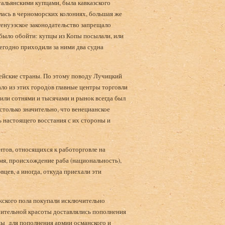
тальянскими купцами, была кавказского
лась в черноморских колониях, большая же
генуэзское законодательство запрещало
о было обойти: купцы из Копы посылали, или
годно приходили за ними два судна
пейские страны. По этому поводу Лучицкий
ло из этих городов главные центры торговли
зили сотнями и тысячами и рынок всегда был
столько значительно, что венецианское
сь настоящего восстания с их стороны и
нтов, относящихся к работорговле на
мя, происхождение раба (национальность),
вцев, а иногда, откуда приехали эти
жского пола покупали исключительно
чительной красоты доставлялись пополнения
ны для пополнения армии османского и