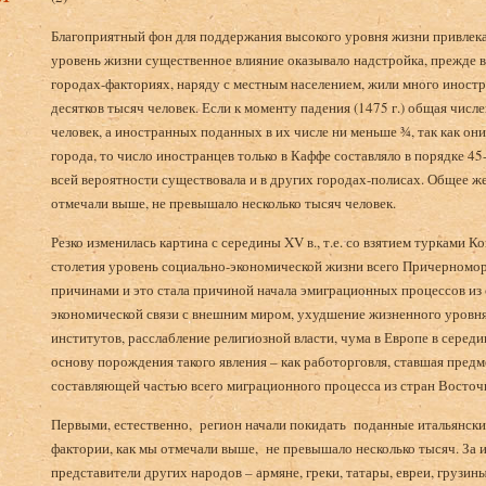
Благоприятный фон для поддержания высокого уровня жизни привлека
уровень жизни существенное влияние оказывало надстройка, прежде вс
городах-факториях, наряду с местным населением, жили много иностра
десятков тысяч человек. Если к моменту падения (1475 г.) общая числ
человек, а иностранных поданных в их числе ни меньше ¾, так как он
города, то число иностранцев только в Каффе составляло в порядке 45
всей вероятности существовала и в других городах-полисах. Общее же
отмечали выше, не превышало несколько тысяч человек.
Резко изменилась картина с середины XV в., т.е. со взятием турками К
столетия уровень социально-экономической жизни всего Причерноморь
причинами и это стала причиной начала эмиграционных процессов из 
экономической связи с внешним миром, ухудшение жизненного уровня
институтов, расслабление религиозной власти, чума в Европе в середи
основу порождения такого явления – как работорговля, ставшая пред
составляющей частью всего миграционного процесса из стран Восто
Первыми, естественно, регион начали покидать поданные итальянски
фактории, как мы отмечали выше, не превышало несколько тысяч. За
представители других народов – армяне, греки, татары, евреи, грузин