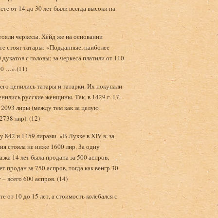
сте от 14 до 30 лет были всегда высоки на
стояли черкесы. Хейд же на основании
те стоят татары: «Подданные, наиболее
 дукатов с головы; за черкеса платили от 110
80 …».(11)
го ценились татары и татарки. Их покупали
енились русские женщины. Так, в 1429 г. 17-
 2093 лиры (между тем как за целую
738 лир). (12)
842 и 1459 лирами. «В Лукке в XIV в. за
ия стояла не ниже 1600 лир. За одну
зка 14 лет была продана за 500 аспров,
ет продан за 750 аспров, тогда как венгр 30
 – всего 600 аспров. (14)
 от 10 до 15 лет, а стоимость колебался с