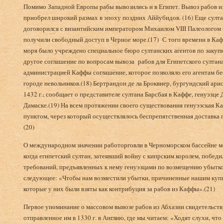
Помимо Западной Европы рабы вывозились и в Египет. Вывоз рабов и
приобрел широкий размах в эпоху поздних Аййубидов. (16) Еще султан
договорился с византийским императором Михаилом VIII Палеологом (
получили свободный доступ в Черное море.(17) С того времени в Каф
моря было учреждено специальное бюро султанских агентов по закупке
другое соглашение по вопросам вывоза рабов для Египетского султана
администрацией Каффы соглашение, которое позволяло его агентам б
городе невольников.(18) Бертрандон де ла Броквиер, бургундский ар
1432 г., сообщает о представителе султана Барсбая в Каффе, генуэзце
Дамаске.(19) На всем протяжении своего существования генуэзская Ка
пунктом, через который осуществлялось беспрепятственная доставка 
(20)
О международном значении работорговли в Черноморском бассейне мо
когда египетский султан, затеявший войну с кипрским королем, победил
требований, предъявленных к нему генуэзцами по возмещению убытко
следующее: «Чтобы нам возместили убытки, причиненные нашим купца
которые у них были взяты как контрибуция за рабов из Каффы».(21)
Первое упоминание о массовом вывозе рабов из Абхазии свидетельст
отправленное им в 1330 г. в Англию, где мы читаем: «Ходят слухи, ч