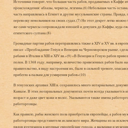
Источники говорят, что большая часть рабов, продаваемых в Каффе и
происхождения: абхазы, черкесы, лезгины.(6) Небольшая часть остава
часть направлялась в Египет и другие мусульманские страны. Правда, 
перевозку невольников на своих судах.(7) Но этот декрет легко можн
же сами черкесы сопровождали юношей и девушек до Каффы, куда еже
египетского султана.(8)
Громадные партии рабов переправлялись также в XIV и XV вв. в евро
писал: «Преобладание Генуи и Венеции на Черноморском рынке, сдела
рабами в Италии в XIII и XIV вв.»(9) «В Венеции и Геную рабов приво
полон. В 1368 году, например, количество привезенных рабов было на
правительство, в виду настроения их, было в сильной тревоге, опасая
прибегло к палкам для усмирения рабов»(10)
В генуэзских архивах XIII в. сохранилось много нотариальных докуме
Кавказе. В этих нотариальных документах почти всегда указывается и
возраст и даже цвет кожи и волос. Указываются также имена работорго
работорговцы.
Как правило, рабы женского пола приобретали европейцы, а рабов му
работорговцы представители исламского мира. Женщины из-за исклю
рядов куртизанок в крупные европейские города, а мальчики и мужчи