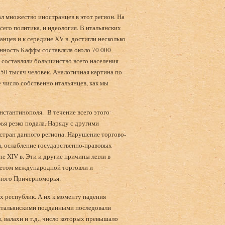
л множество иностранцев в этот регион. На
его политика, и идеология. В итальянских
нцев и к середине XV в. достигли несколько
енность Каффы составляла около 70 000
и составляли большинство всего населения
-50 тысяч человек. Аналогичная картина по
 число собственно итальянцев, как мы
онстантинополя. В течение всего этого
я резко подала. Наряду с другими
стран данного региона. Нарушение торгово-
, ослабление государственно-правовых
не XIV в. Эти и другие причины легли в
метом международной торговли и
чного Причерноморья.
х республик. А их к моменту падения
 итальянскими подданными последовали
ы, валахи и т.д., число которых превышало