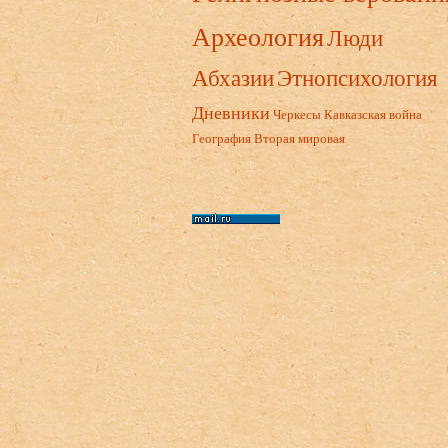
Археология
Люди
Абхазии
Этнопсихология
Дневники
Черкесы
Кавказская война
География
Вторая мировая