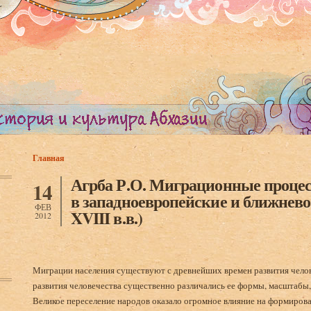
Главная
Вы здесь
Агрба Р.О. Миграционные процес
14
в западноевропейские и ближнево
ФЕВ
XVIII в.в.)
2012
Миграции населения существуют с древнейших времен развития челове
развития человечества существенно различались ее формы, масштабы,
Великое переселение народов оказало огромное влияние на формирова