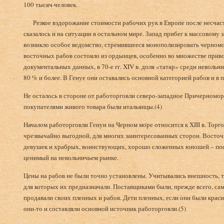
100 тысяч человек.
Резкое вздорожание стоимости рабочих рук в Европе после несчас
сказалось и на ситуации в остальном мире. Запад прибег к массовому 
возникло особое ведомство, стремившееся монополизировать черном
восточных рабов состояло из ордынцев, особенно во множестве прив
документальных данных, в 70-е гг. XIV в. доля «татар» среди неволь
80 % и более. В Генуе они оставались основной категорией рабов и в п
Не осталось в стороне от работорговли северо-западное Причерномо
покупателями живого товара были итальянцы.(4)
Началом работорговли Генуи на Черном море относится к XIII в. Торг
чрезвычайно выгодной, для многих заинтересованных сторон. Восто
девушек и храбрых, воинствующих, хорошо сложенных юношей – поста
ценимый на невольничьем рынке.
Цены на рабов не были точно установлены. Учитывались внешность, т
для которых их предназначали. Поставщиками были, прежде всего, сам
продавали своих пленных и рабов. Дети пленных, если они были крас
они-то и составляли основной источник работорговли.(5)