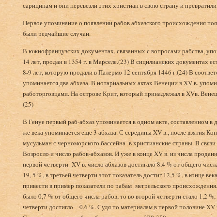
сарицинам и они перевезли этих христиан в свою страну и превратили 
Первое упоминание о появлении рабов абхазского происхождения появ
были редчайшие случаи.
В южнофранцузских документах, связанных с вопросами рабства, упо
14 лет, продан в 1354 г. в Марселе.(23) В сицилианских документах е
8-9 лет, которую продали в Палермо 12 сентября 1446 г.(24) В соотве
упоминается два абхаза. В нотариальных актах Венеции в XV в. упоми
работорговцами. На острове Крит, который принадлежал в XVв. Венец
(25)
В Генуе первый раб-абхаз упоминается в одном акте, составленном в д
же века упоминается еще 3 абхаза. С середины XV в., после взятия Ко
мусульман с черноморского бассейна в христианские страны. В связи 
Возросло и число рабов-абхазов. И уже в конце XV в. из числа проданн
первой четверти XV в. число абхазов достигало 8,4 % от общего числ
19, 5 %, в третьей четверти этот показатель достиг 12,5 %, в конце ве
привести в пример показатели по рабам мегрельского происхождения. 
было 0,7 % от общего числа рабов, то во второй четверти стало 1,2 %, 
четверти достигло – 0,6 %. Судя по материалам в первой половине X