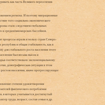
ивать как часть Великого переселения
ожением региона. И поэтому миграционные
ствие того социально-экономического
роны стало следствием глобальных
го и средиземноморских бассейнов.
е процессы играли в пользу стран Северо-
республик и общая стабильность, как в
ву для стабильного роста населения этого
аселения был весьма высок и
рья соответствовало экспоненциальному
отки, демографическая ситуация в этом
 ростом населения, иначе прогрессирующее
новление степени удовлетворения
азателей фактического потребления
я, в которых учитывается достигнутый
тер труда, возраст, состав семьи и др.