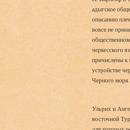
адыгское обще
описанию плем
вовсе не прина
общественному
черкесского я
причислены к 
устройстве че
Черного моря /
Ульрих и Анге
восточной Тур
для которых р