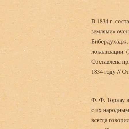
В 1834 г. сос
землями» очен
Бибердухадж, 
локализации. 
Составлена пр
1834 году // О
Ф. Ф. Торнау в
с их народным
всегда говорил