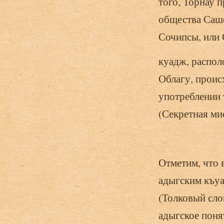
того, Торнау 
общества Саше
Сочипсы, или 
куадж, распол
Облагу, проис
употреблении 
(Секретная мисс
Отметим, что 
адыгским къуа
(Толковый сло
адыгское поня