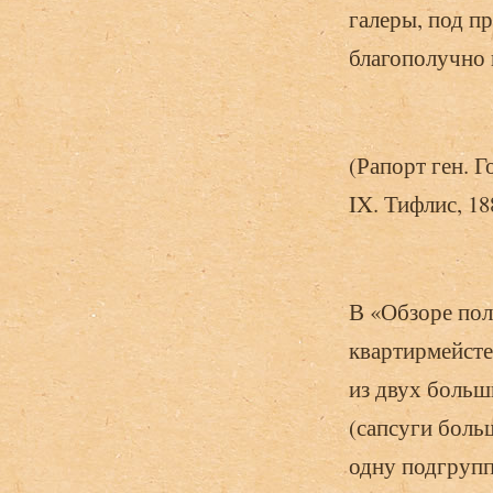
галеры, под п
благополучно в
(Рапорт ген. Г
IX. Тифлис, 188
В «Обзоре пол
квартирмейсте
из двух больш
(сапсуги боль
одну подгрупп