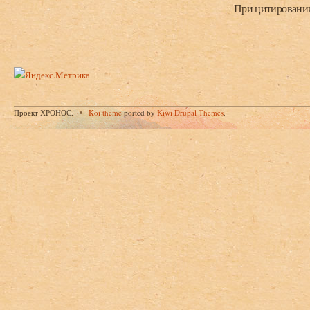
При цитировании 
Проект ХРОНОС.
Koi theme
ported by
Kiwi Drupal Themes
.