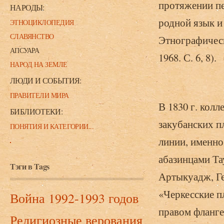
протяжении пе
НАРОДЫ:
родной язык и
ЭТНОЦИКЛОПЕДИЯ
СЛАВЯНСТВО
Этнографическ
АПСУАРА
1968. С. 6, 8).
НАРОД НА ЗЕМЛЕ
ЛЮДИ И СОБЫТИЯ:
ПРАВИТЕЛИ МИРА
В 1830 г. кол
БИБЛИОТЕКИ:
закубанских п
ПОНЯТИЯ И КАТЕГОРИИ...
линии, именно
абазинцами Та
Тэги в Tags
Артыкуадж, Геш
«Черкесские п
Война 1992-1993 годов
правом фланге
Религиозные верования