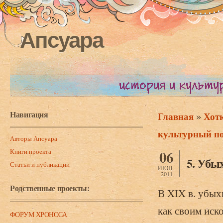
Апсуара
Навигация
»
Главная
Хот
Вы здесь
культурный по
Авторы Апсуара
Книги проекта
06
5. Убы
Статьи и публикации
ИЮН
2011
Родственные проекты:
В XIX в. убых
как своим иск
ФОРУМ ХРОНОСА