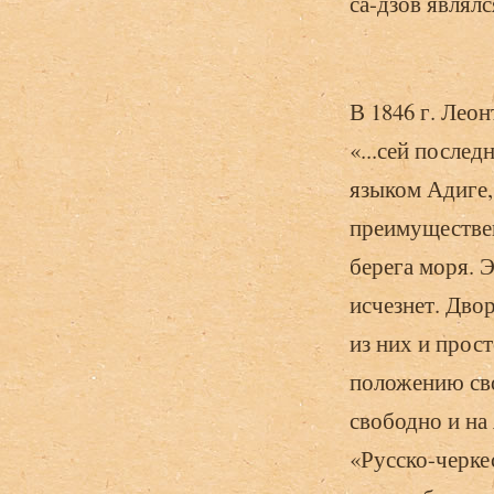
са-дзов являл
В 1846 г. Лео
«...сей послед
языком Адиге,
преимуществе
берега моря. 
исчезнет. Дво
из них и прос
положению сво
свободно и на
«Русско-черкес