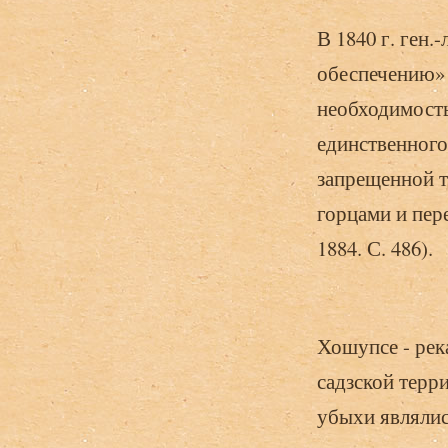
В 1840 г. ген.
обеспечению» 
необходимость
единственного
запрещенной то
горцами и пер
1884. С. 486).
Хошупсе - рек
садзской терр
убыхи являли