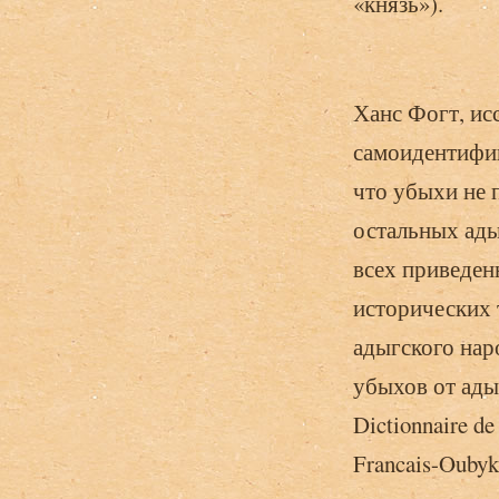
«князь»).
Ханс Фогт, ис
самоидентифик
что убыхи не 
остальных ады
всех приведе
исторических т
адыгского нар
убыхов от ады
Dictionnaire de
Francais-Oubykh