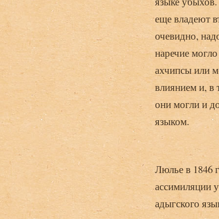
языке убыхов.
еще владеют в
очевидно, над
наречие могло 
ахчипсы или м
влиянием и, в
они могли и д
языком.
Люлье в 1846 
ассимиляции у
адыгского язы