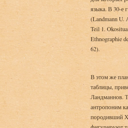
языка. В 30-е 
(Landmann U. A
Teil 1. Okositu
Ethnographie de
62).
В этом же пла
таблицы, прив
Ландманнов. Т
антропоним ка
породивший Ха
фигурируют та