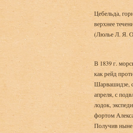
Цебельда, гор
верхнее течен
(Люлье Л. Я. О
В 1839 г. мор
как рейд проти
Шарвашидзе, с
апреля, с под
лодок, экспед
фортом Алекса
Получив ныне 