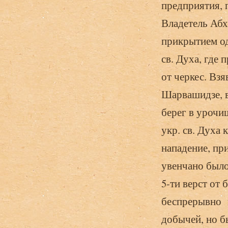
предприятия, п
Владетель Абха
прикрытием одн
св. Духа, где 
от черкес. Взя
Шарвашидзе, в 
берег в урочи
укр. св. Духа
нападение, пр
увенчано было
5-ти верст от
беспрерывно 
добычей, но б