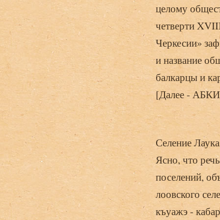
целому общест
четверти XVIII
Черкесии» заф
и название общ
балкарцы и ка
[Далее - АБКИЕ
Селение Лауказ
Ясно, что реч
поселений, о
лоовского сел
къуажэ - каба