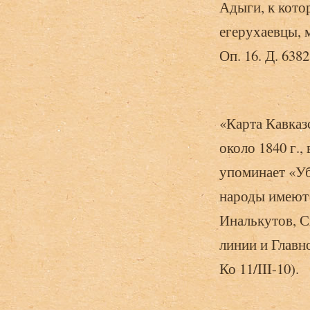
Адыги, к кото
егерухаевцы, 
Оп. 16. Д. 6382.
«Карта Кавказ
около 1840 г.,
упоминает «У
народы имеют 
Иналькутов, С
линии и Главн
Ко 11/III-10).