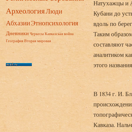
Натухажцы и А
Археология
Люди
Кубани до усть
Абхазии
Этнопсихология
вдоль по бере
Дневники
Таким образом
Черкесы
Кавказская война
География
Вторая мировая
составляют ча
аналитиком как
этого названия
В 1834 г. И. 
происхождении
топографическ
Кавказа. Нальчи