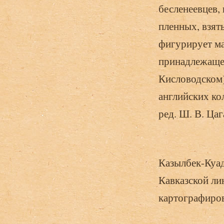
бесленеевцев, 
пленных, взят
фигурирует ма
принадлежащег
Кисловодском)
английских ко
ред. Ш. В. Цаг
Казылбек-Куад
Кавказской ли
картографирова