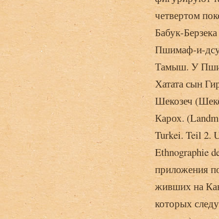
четвертом по
Бабук-Берзека
Пшимаф-и-дсу
Тамыш. У Пши
Хатата сын Ги
Шекозеч (Шеко
Карох. (Landma
Turkei. Teil 2.
Ethnographie de
приложения по
живших на Кав
которых следу