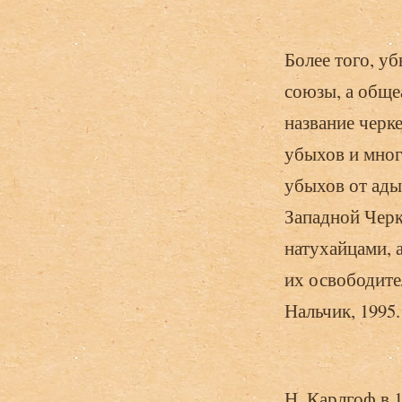
Более того, у
союзы, а обще
название черк
убыхов и мног
убыхов от ады
Западной Черк
натухайцами, 
их освободите
Нальчик, 1995. 
Н. Карлгоф в 