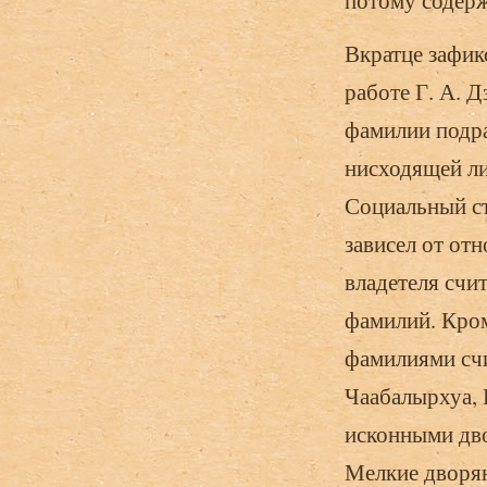
потому содерж
Вкратце зафик
работе Г. А. 
фамилии подра
нисходящей ли
Социальный ст
зависел от от
владетеля счи
фамилий. Кром
фамилиями счи
Чаабалырхуа, 
исконными дво
Мелкие дворян