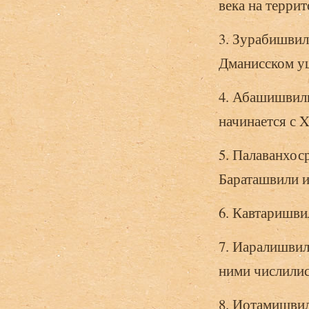
века на терри
3. Зурабишвил
Дманисском ущ
4. Абашишвили
начинается с X
5. Палаванхос
Бараташвили и
6. Кавтаришви
7. Иаралишвил
ними числилис
8. Иотамишвил