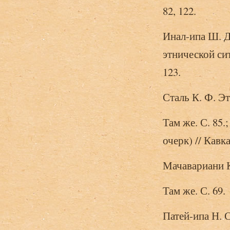
82, 122.
Инал-ипа Ш. Д
этнической сит
123.
Сталь К. Ф. Эт
Там же. С. 85
очерк) // Кавк
Мачавариани К.
Там же. С. 69.
Патей-ипа Н. 