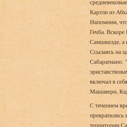
средневековые
Картли из Абх
Напомним, что
Гечба. Вскоре
Самшвилде, а 
Ссылаясь на ц
Сабаратиано: 
эриставствова
включал в себя
Машавери, Кци
С течением вр
превратились в
территории Са