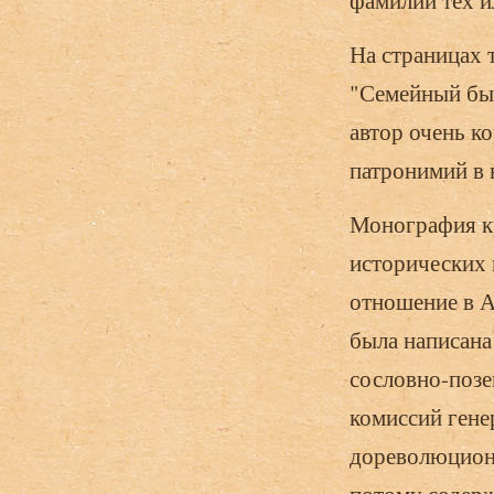
фамилий тех и
На страницах 
"Семейный быт
автор очень к
патронимий в 
Монография кр
исторических 
отношение в А
была написана
сословно-позе
комиссий генер
дореволюционн