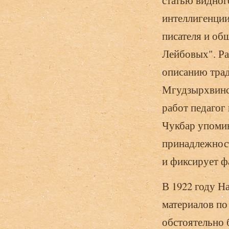
статью видног
интеллигенции,
писателя и об
Лейбовых". Ра
описанию тра
Мгудзырхвинск
работ педагог
Чукбар упоми
принадлежност
и фиксирует 
В 1922 году 
материалов по
обстоятельно 