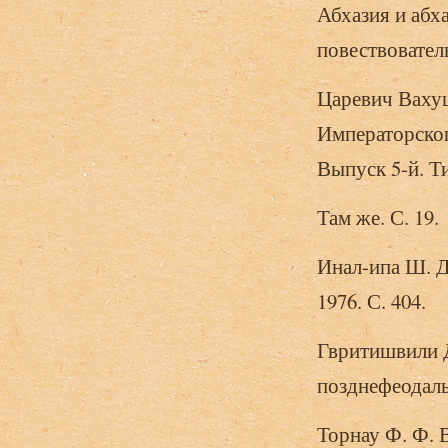
Абхазия и абх
повествователь
Царевич Вахуш
Императорског
Выпуск 5-й. Ти
Там же. С. 19.
Инал-ипа Ш. Д
1976. С. 404.
Гвритишвили Д
позднефеодальн
Торнау Ф. Ф. 