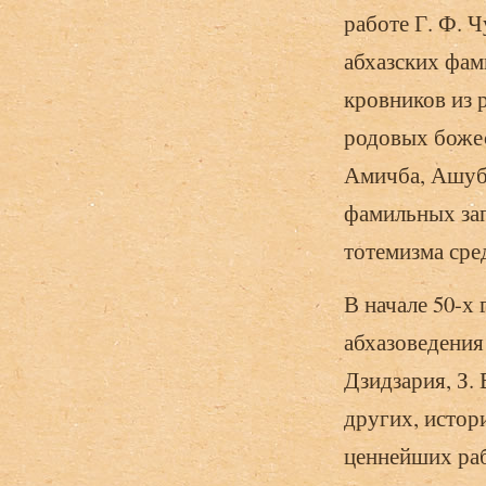
работе Г. Ф. 
абхазских фам
кровников из 
родовых божес
Амичба, Ашуба
фамильных зап
тотемизма сре
В начале 50-х 
абхазоведения 
Дзидзария, З. 
других, истор
ценнейших раб