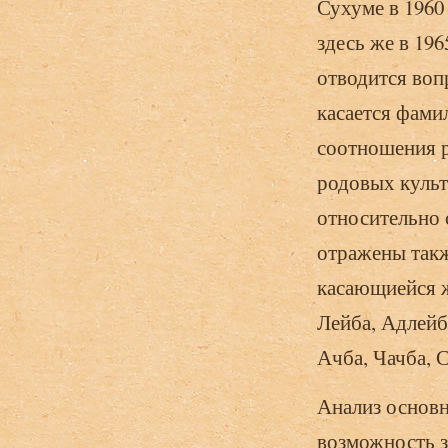
Сухуме в 1960
здесь же в 196
отводится воп
касается фами
соотношения 
родовых культ
относительно 
отражены такж
касающиейся ж
Лейба, Адлейб
Ачба, Чачба, 
Анализ основн
возможность з