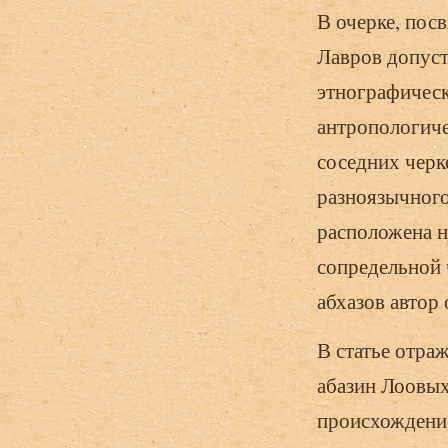
В очерке, пос
Лавров допуст
этнографическ
антропологиче
соседних черк
разноязычного
расположена н
сопредельной 
абхазов автор
В статье отра
абазин Лоовых
происхождение