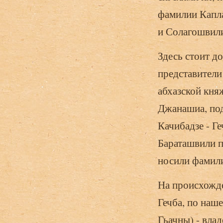
фамилии Капл
и Солагошвил
Здесь стоит д
представители
абхазской княж
Джанашиа, по
Качибадзе - Г
Бараташвили п
носили фамил
На происхожде
Гечба, по наш
Гьачны) - вла