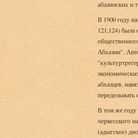
абазинских и 
В 1900 году н
121,124) была
общественного
Абхазии". Авт
"культуртреге
экономических
абхазцев, нав
переделывать 
В том же году
черкесского на
(адыгское) дв