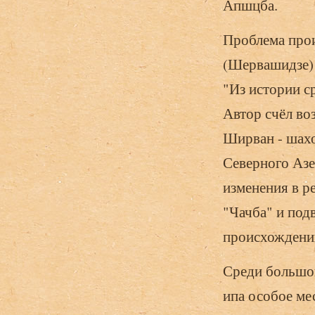
Апшцба.
Проблема прои
(Шервашидзе) 
"Из истории с
Автор счёл во
Ширван - шахо
Северного Азе
изменения в р
"Чачба" и под
происхождени
Среди большог
ипа особое ме