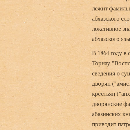
лежит фамильн
абхазского сл
локативное зна
абхазского яз
В 1864 году в 
Торнау "Воспо
сведения о сущ
дворян ("амис
крестьян ("анх
дворянские фа
абазинских кн
приводит патр