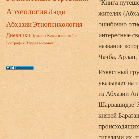
"Книга путеше
Археология
Люди
жителях (Абха
Абхазии
Этнопсихология
ошибочно отне
интересные све
Дневники
Черкесы
Кавказская война
География
Вторая мировая
названия кото
Чачба, Арлан, 
Известный гру
указывает на 
из Абхазии Ан
Шарвашидзе"3
князей Барата
происходящих 
сигелями их, 