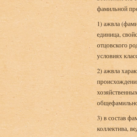
фамильной пр
1) ажвла (фам
единица, свой
отцовского ро
условиях клас
2) ажвла хара
происхождени
хозяйственных
общефамильной
3) в состав ф
коллектива, в