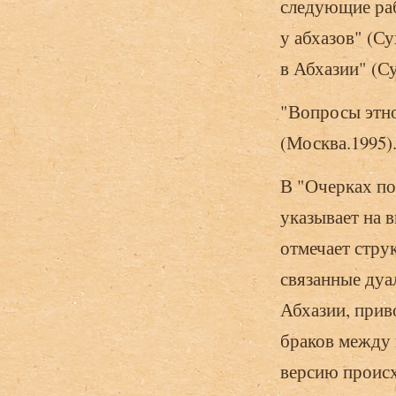
следующие раб
у абхазов" (С
в Абхазии" (Су
"Вопросы этно
(Москва.1995)
В "Очерках по
указывает на 
отмечает стру
связанные ду
Абхазии, прив
браков между 
версию происх