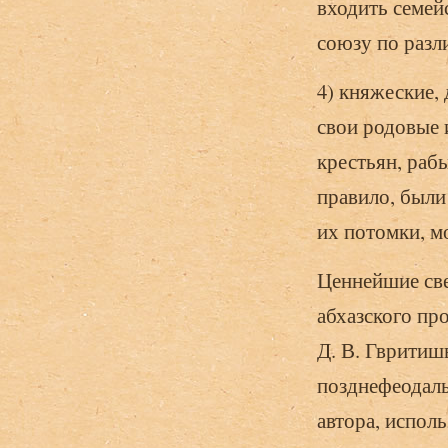
входить семей
союзу по раз
4) княжеские,
свои родовые 
крестьян, раб
правило, были
их потомки, м
Ценнейшие све
абхазского пр
Д. В. Гвритиш
позднефеодаль
автора, испол