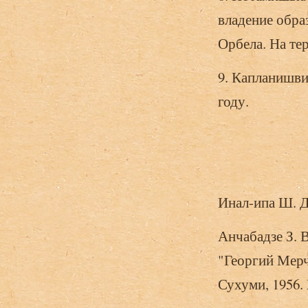
владение образ
Орбела. На те
9. Капланишви
году.
Инал-ипа Ш. Д.
Анчабадзе З. 
"Георгий Мерч
Сухуми, 1956. 