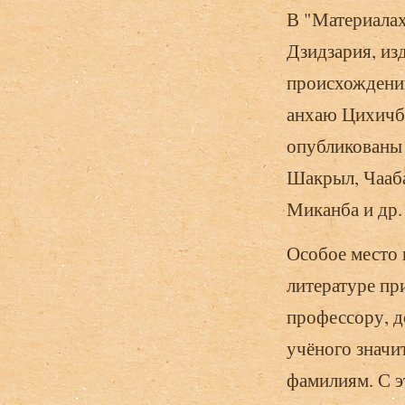
В "Материалах
Дзидзария, из
происхождении
анхаю Цихичб
опубликованы 
Шакрыл, Чааба
Миканба и др.
Особое место 
литературе пр
профессору, д
учёного значи
фамилиям. С э