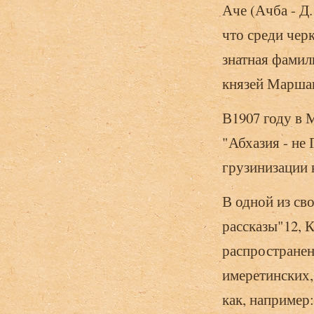
Аче (Ачба - Д.
что среди черк
знатная фамил
князей Марша
В1907 году в 
"Абхазия - не 
грузинизации 
В одной из св
рассказы"12, К
распространен
имеретинских,
как, например