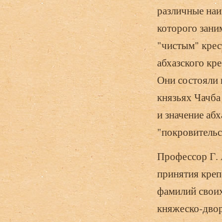
различные наи
которого зан
"чистым" крес
абхазского кр
Они состояли 
князьях Чачба
и значение аб
"покровительст
Профессор Г. 
принятия креп
фамилий своих
княжеско-двор