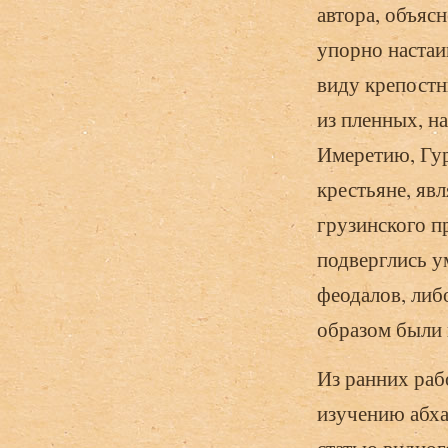
автора, объяс
упорно настаи
виду крепостны
из пленных, н
Имеретию, Гур
крестьяне, яв
грузинского п
подверглись у
феодалов, либ
образом были 
Из ранних раб
изучению абха