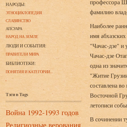
профессора Ш.
НАРОДЫ:
фамилию владе
ЭТНОЦИКЛОПЕДИЯ
СЛАВЯНСТВО
Наиболее ран
АПСУАРА
имя абхазских
НАРОД НА ЗЕМЛЕ
"Чачас-дзе" и
ЛЮДИ И СОБЫТИЯ:
ПРАВИТЕЛИ МИРА
Чачас-дзе Ота
БИБЛИОТЕКИ:
одна из значи
ПОНЯТИЯ И КАТЕГОРИИ...
"Житие Грузии
составлена во
Тэги в Tags
Восточной Гру
летописи собы
Война 1992-1993 годов
В сочинении т
Религиозные верования