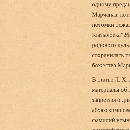
одному предан
Марчанаа, кот
потомки бежав
Кызылбека"26.
родового куль
сохранилась п
божества Мар
В статье Л. Х
материалы об 
запретного дн
абхазскими се
фамилий усыно