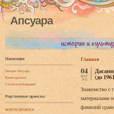
Апсуара
Навигация
Главная
Вы здесь
04
Дасани
Авторы Апсуара
(до 196
МАР
Книги проекта
2012
Статьи и публикации
Знакомство с 
Родственные проекты:
материалами п
фамилий сравн
ФОРУМ ХРОНОСА