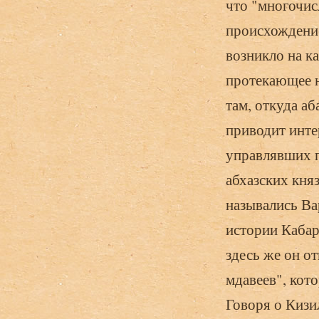
что "многочис
происхождение
возникло на к
протекающее н
там, откуда а
приводит инте
управлявших п
абхазских кня
назывались В
истории Кабард
здесь же он о
мдавеев", кот
Говоря о Кизил