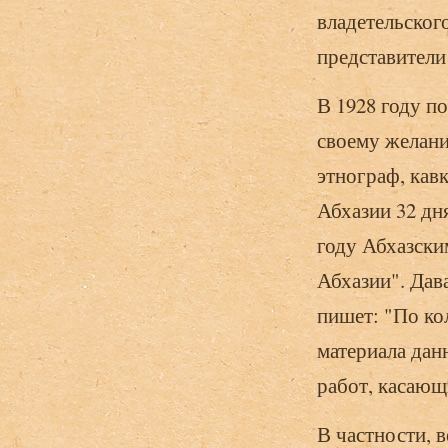
владетельског
представители
В 1928 году п
своему желан
этнограф, кав
Абхазии 32 дня
году Абхазски
Абхазии". Дав
пишет: "По ко
материала дан
работ, касающ
В частности, 