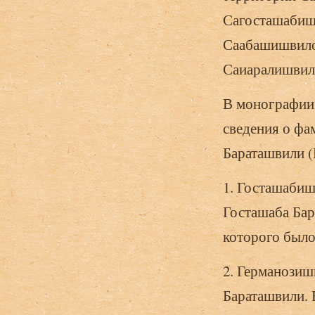
Сагосташабиш
Саабашишвило
Саиаралишвил
В монографии
сведения о фа
Бараташвили (К
1. Госташабиш
Госташаба Бар
которого было
2. Германозиш
Бараташвили. 