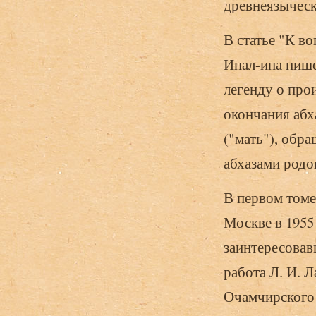
древнеязыческ
В статье "К в
Инал-ипа пише
легенду о про
окончания абх
("мать"), обр
абхазами родо
В первом томе
Москве в 1955
заинтересовав
работа Л. И. 
Очамчирского 