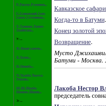
Р: Рихтер, Румянцев...
Кавказское сафар
С: Сенковский, Сент-
Совер, Студеникин...
Когда-то в Батуми
Т: Тарнава, Торнау,
Конец золотой эпо
Тхайцухов...
У: ...
Возвращение
.
Ф: Франгуланди...
Мусто Джихашвили
Х: Хотко...
Батуми - Москва.
Ц: Цвижба...
Ч: Челеби, Чкадуа,
Чурсин...
Лакоба Нестор В
Ш, Щ: Шамба,
Шанава, Шария...
председатель совн
Э: ...