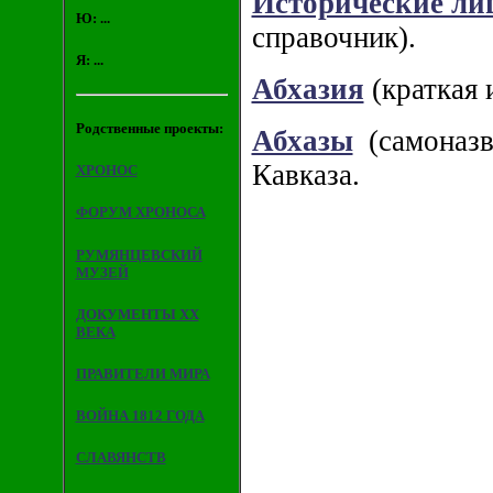
Исторические ли
Ю: ...
справочник).
Я: ...
Абхазия
(краткая 
Родственные проекты:
Абхазы
(самоназва
Кавказа.
ХРОНОС
ФОРУМ ХРОНОСА
РУМЯНЦЕВСКИЙ
МУЗЕЙ
ДОКУМЕНТЫ XX
ВЕКА
ПРАВИТЕЛИ МИРА
ВОЙНА 1812 ГОДА
СЛАВЯНСТВ