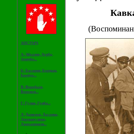
Кавк
(Воспоминан
АПСУАРА
А: Абхазия, Агрба,
Амичба...
Б: Басария, Барцыц,
Бройдо...
В: Воробьев,
Воронов...
Г: Гулиа, Гунба...
Д: Данилов, Дасаниа,
Джемакулова,
Джихашвили...