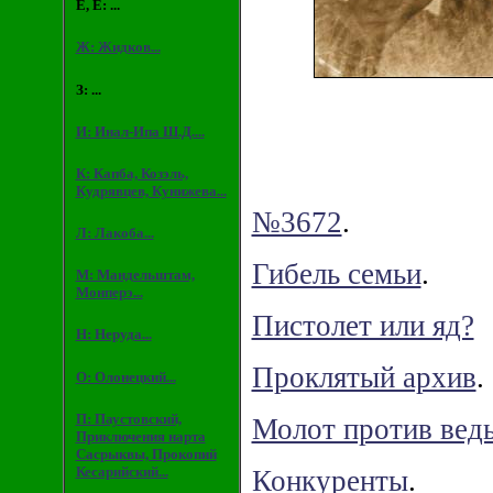
Е, Ё: ...
Ж: Жидков...
З: ...
И: Инал-Ипа Ш.Д....
К: Капба, Козэль,
Кудрявцев, Кунижева...
№3672
.
Л: Лакоба...
Гибель семьи
.
М: Мандельштам,
Монперэ...
Пистолет или яд?
Н: Неруда...
Проклятый архив
.
О: Олонецкий...
П: Паустовский,
Молот против вед
Приключения нарта
Сасрыквы, Прокопий
Кесарийский...
Конкуренты
.