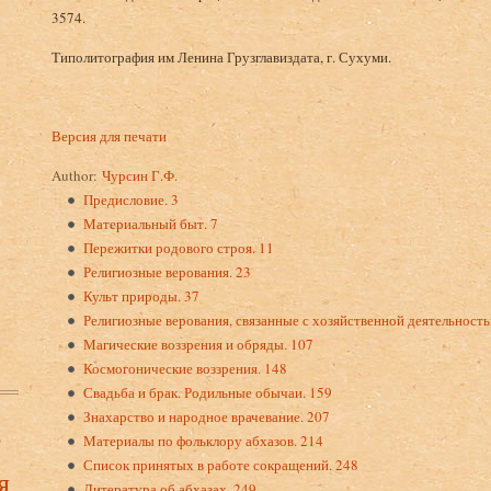
3574.
Типолитография им Ленина Грузглавиздата, г. Сухуми.
Версия для печати
Author:
Чурсин Г.Ф.
Предисловие. 3
Материальный быт. 7
Пережитки родового строя. 11
Религиозные верования. 23
Культ природы. 37
Религиозные верования, связанные с хозяйственной деятельность
Магические воззрения и обряды. 107
Космогонические воззрения. 148
Свадьба и брак. Родильные обычаи. 159
Знахарство и народное врачевание. 207
в
Материалы по фольклору абхазов. 214
Список принятых в работе сокращений. 248
я
Литература об абхазах. 249