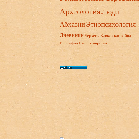
Археология
Люди
Абхазии
Этнопсихология
Дневники
Черкесы
Кавказская война
География
Вторая мировая
Нижний колонтитул