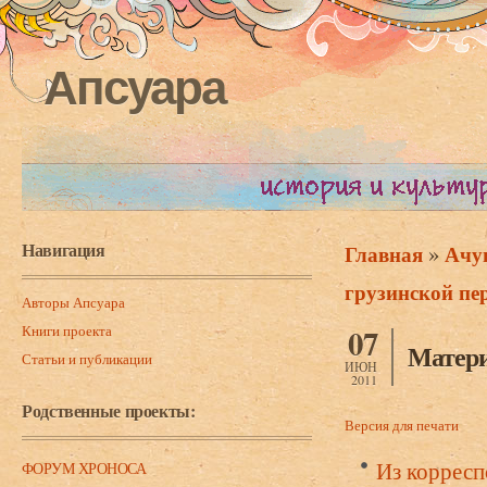
Апсуара
Навигация
»
Главная
Ачуг
Вы здесь
грузинской пер
Авторы Апсуара
Книги проекта
07
Матери
Статьи и публикации
ИЮН
2011
Родственные проекты:
Версия для печати
Из корресп
ФОРУМ ХРОНОСА