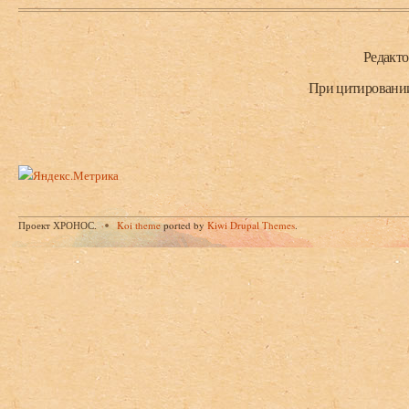
Нижний колонтитул
Редакт
При цитировании 
Проект ХРОНОС.
Koi theme
ported by
Kiwi Drupal Themes
.