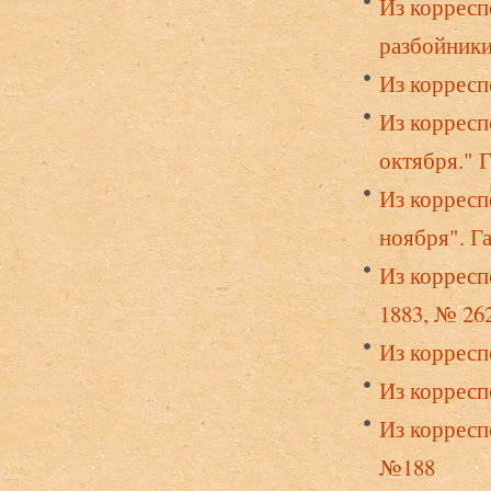
Из корресп
разбойники
Из корресп
Из корресп
октября." Г
Из корресп
ноября". Га
Из корресп
1883, № 26
Из корресп
Из корресп
Из корресп
№188