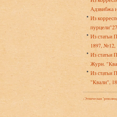
Адзвибжа и
Из корресп
пурцели"27
Из статьи 
1897, №12, 
Из статьи 
Журн. "Квал
Из статьи 
"Квали", 1
‹ Этническая "революц