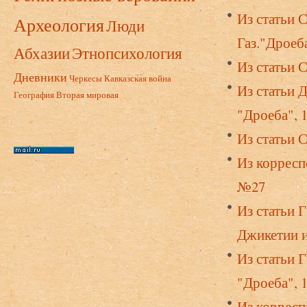
Из статьи 
Археология
Люди
Газ."Дроеба
Абхазии
Этнопсихология
Из статьи 
Дневники
Черкесы
Кавказская война
Из статьи Д
География
Вторая мировая
"Дроеба", 
Из статьи 
Из корресп
№27
Из статьи 
Джикетии и 
Из статьи 
"Дроеба", 
Из корресп