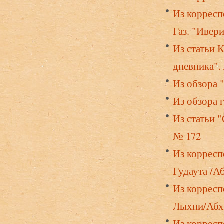
Из корресп
Газ. "Ивери
Из статьи 
дневника".
Из обзора 
Из обзора г
Из статьи "
№ 172
Из коррес
Гудаута /Аб
Из коррес
Лыхни/Абха
Из коррес