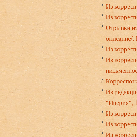
Из корресп
Из корресп
Отрывки из
описание/. 
Из корресп
Из корресп
письменное
Корреспонд
Из редакци
"Иверия", 
Из корресп
Из корресп
Из корресп