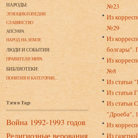
НАРОДЫ:
№23
ЭТНОЦИКЛОПЕДИЯ
Из корресп
СЛАВЯНСТВО
№29
АПСУАРА
Из корресп
НАРОД НА ЗЕМЛЕ
болгары". Г
ЛЮДИ И СОБЫТИЯ:
ПРАВИТЕЛИ МИРА
Из корресп
БИБЛИОТЕКИ:
№8
ПОНЯТИЯ И КАТЕГОРИИ...
Из статьи "
Из статьи Г
Тэги в Tags
Из статьи 
"Дроеба", 
Война 1992-1993 годов
Из корресп
Религиозные верования
Из газетной